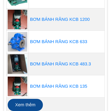
BƠM BÁNH RĂNG KCB 1200
BƠM BÁNH RĂNG KCB 633
BƠM BÁNH RĂNG KCB 483.3
Máy thổi khí con sò Dolphin DB-4000S
Qmax= 475m3/h
BƠM BÁNH RĂNG KCB 135
Hmax = 3.8m
Công Suất: 4.0kw/3pha/380v
Xem thêm
Áp xuất chân không: P = -3.4kpa