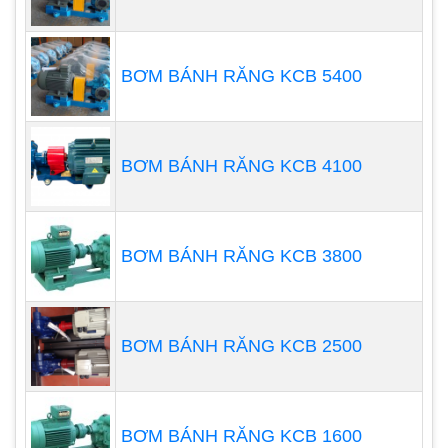
BƠM BÁNH RĂNG KCB 5400
BƠM BÁNH RĂNG KCB 4100
Máy thổi khí con sò Dolphin DB-5500S
Qmax= 530m3/h
BƠM BÁNH RĂNG KCB 3800
Hmax = 4.2m
Công Suất: 5.5kw/3pha/380v
Áp xuất chân không: P = -3.4kpa
BƠM BÁNH RĂNG KCB 2500
Vật liệu: Thân, Cánh Nhôm, Động cơ dây đồng
100%
BƠM BÁNH RĂNG KCB 1600