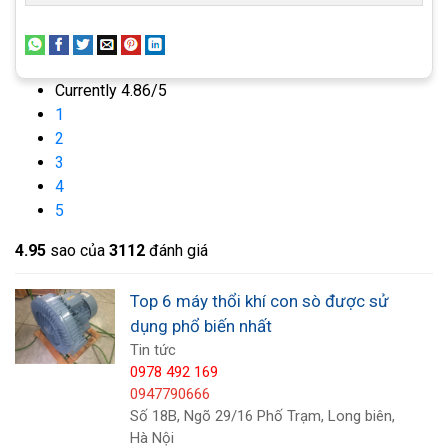
Vật liệu: Thân, Cánh Nhôm, Động cơ dây đồng
100%
Currently 4.86/5
1
2
3
4
5
4.9
5
sao của
3112
đánh giá
Top 6 máy thổi khí con sò được sử
dụng phổ biến nhất
Tin tức
0978 492 169
0947790666
Máy thổi khí con sò Dolphin Model: DB-
Số 18B, Ngõ 29/16 Phố Trạm, Long biên,
4000S/2
Hà Nội