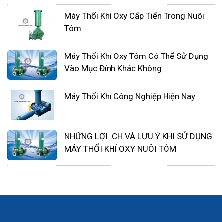
Máy Thổi Khí Oxy Cấp Tiến Trong Nuôi
Tôm
Máy thổi khí con sò Dolphin Model: DB-
Máy Thổi Khí Oxy Tôm Có Thể Sử Dụng
5500S/2
Vào Mục Đính Khác Không
Qmax= 325m3/h
Hmax = 6.3m
Máy Thổi Khí Công Nghiệp Hiện Nay
Công Suất: 5.5kw/3pha/380v
Áp xuất chân không: P = -4.8kpa
Vật liệu: Thân, Cánh Nhôm, Động cơ dây đồng
NHỮNG LỢI ÍCH VÀ LƯU Ý KHI SỬ DỤNG
100%
MÁY THỔI KHÍ OXY NUÔI TÔM
Đây là loại máy thổi khí 2 tầng cánh