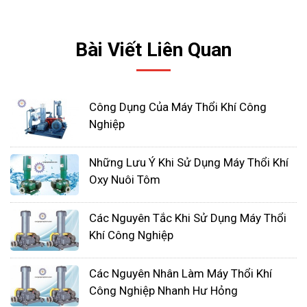
Qmax= 325m3/h
Hmax = 5.7m
Bài Viết Liên Quan
Công Suất: 4.0kw/3pha/380v
Áp xuất chân không: P = -4.2kpa
Vật liệu: Thân, Cánh Nhôm, Động cơ dây đồng
Công Dụng Của Máy Thổi Khí Công
100%
Nghiệp
Đây là loại máy thổi khí 2 tầng cánh
Những Lưu Ý Khi Sử Dụng Máy Thổi Khí
Oxy Nuôi Tôm
Các Nguyên Tắc Khi Sử Dụng Máy Thổi
Khí Công Nghiệp
Các Nguyên Nhân Làm Máy Thổi Khí
Công Nghiệp Nhanh Hư Hỏng