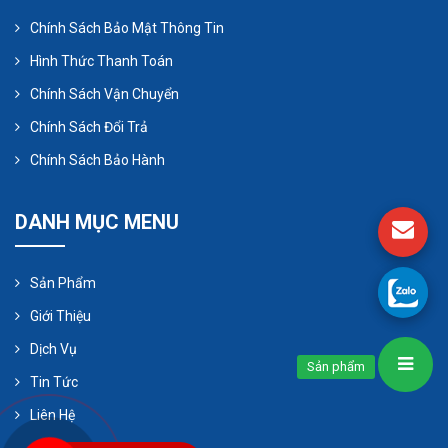
Chính Sách Bảo Mật Thông Tin
Hình Thức Thanh Toán
Chính Sách Vận Chuyển
Chính Sách Đổi Trả
Chính Sách Bảo Hành
DANH MỤC MENU
Sản Phẩm
Giới Thiệu
Địa chỉ bán máy thổi khí con sò
Dịch Vụ
Sản phẩm
giá rẻ, uy tín , chất lượng
Tin Tức
Nhất Tâm Phát là đơn vị chuyên cung cấp các sản
Liên Hệ
phẩm máy thổi khí oxy dạng con sò chính hãng và