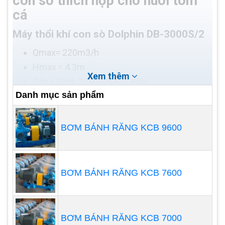
con sò thích hợp cho nuôi tôm
cá
Máy thổi khí con sò Dolphin DB-3000S/2
Qmax= 220m3/h
Hmax = 4.3m
Xem thêm
Công Suất: 3.0kw/3pha/380v
Danh mục sản phẩm
Áp xuất chân không: P = -4.4kpa
Vật liệu: Thân, Cánh Nhôm, Động cơ dây đồng
100%
BƠM BÁNH RĂNG KCB 9600
Đây là loại máy thổi khí 2 tầng cánh
BƠM BÁNH RĂNG KCB 7600
BƠM BÁNH RĂNG KCB 7000