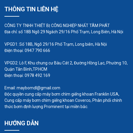
THÔNG TIN LIÊN HỆ
CÔNG TY TNHH THIẾT BỊ CÔNG NGHIỆP NHẤT TÂM PHÁT
Địa chỉ: số 18B Ngõ 29 Ngách 29/16 Phố Trạm, Long Biên, Hà Nội
VPGD1: Số 18B, Ngõ 29/16 Phố Trạm, Long biên, Hà Nội
Điện thoại: 0947 790 666
VPGD2: Lô F, Khu chung cư Bàu Cát 2, Đường Hồng Lạc, Phường 10,
Máy thổi khí con sò Dolphin Model: DB-
Quận Tân Bình,TP.HCM
1500S/2
Điện thoại: 0978 492 169
Qmax= 250m3/h
Email: maybomdl@gmail.com
Độc quyền cung cấp máy bơm chìm giếng khoan Franklin USA,
Hmax = 2.8m
Cung cấp máy bơm chìm giếng khoan Coverco, Phân phối chính
Công Suất: 2kw/1pha/220v
thức bơm định lượng Prominent tại miền bắc.
Áp xuất chân không: P = -2.2kpa
Vật liệu: Thân, Cánh Nhôm, Động cơ dây đồng
HƯỚNG DẪN
100%