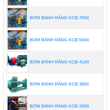
BƠM BÁNH RĂNG KCB 7000
BƠM BÁNH RĂNG KCB 5400
BƠM BÁNH RĂNG KCB 4100
Bơm chìm nước thải Tsurumi LH
BƠM BÁNH RĂNG KCB 3800
Bơm chìm nước thải Tsurumi LH là dòng bơm
chìm nước thải chuyên dụng cho các nhà máy, xí
nghiệp. Bơm có thiết kế cánh cong, giúp bơm
BƠM BÁNH RĂNG KCB 2500