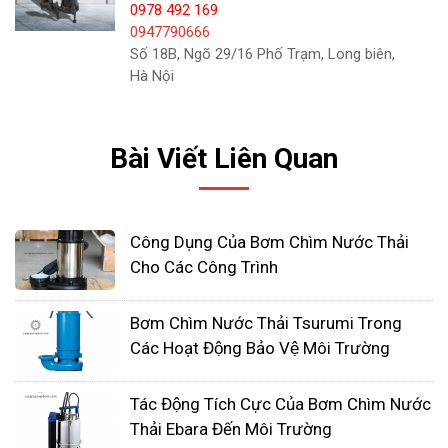
0978 492 169
0947790666
Số 18B, Ngõ 29/16 Phố Trạm, Long biên,
Hà Nội
Bài Viết Liên Quan
Thông số kỹ thuật bơm chìm
nước thải Tsurumi
Công Dụng Của Bơm Chìm Nước Thải
Thông số kỹ thuật bơm chìm nước thải Tsurumi
Cho Các Công Trình
Bơm Chìm Nước Thải Tsurumi Trong
Công suất: Từ 0.25kW đến 55kW
Các Hoạt Động Bảo Vệ Môi Trường
Điện áp: 220V, 380V
Cột áp: Từ 10m đến 120m
Tác Động Tích Cực Của Bơm Chìm Nước
Lưu lượng: Từ 10m3/h đến 1200m3/h
Thải Ebara Đến Môi Trường
Cỡ đường ống: Từ 1" đến 12"