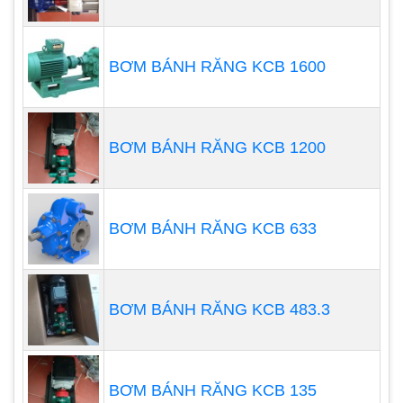
được lượng nước lớn, áp lực cao. Bơm có công
suất từ 10 kW đến 550 kW.
BƠM BÁNH RĂNG KCB 1600
Bơm chìm nước thải Tsurumi KRS-T
Bơm chìm nước thải Tsurumi KRS-T là dòng bơm
chìm nước thải có thiết kế cánh cong, giúp bơm
BƠM BÁNH RĂNG KCB 1200
được lượng nước lớn, áp lực cao. Bơm có công
suất từ 1,5 kW đến 150 kW. Bơm được trang bị
thêm thiết bị chống rò rỉ điện, giúp đảm bảo an
BƠM BÁNH RĂNG KCB 633
toàn cho người sử dụng.
Bơm chìm nước thải Tsurumi LH-T
BƠM BÁNH RĂNG KCB 483.3
Bơm chìm nước thải Tsurumi LH-T là dòng bơm
chìm nước thải có thiết kế cánh cong, giúp bơm
được lượng nước lớn, áp lực cao. Bơm có công
BƠM BÁNH RĂNG KCB 135