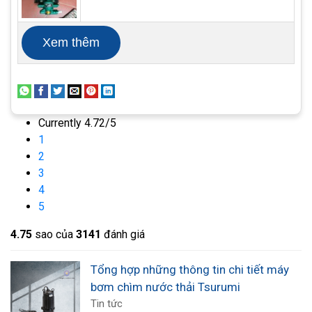
suất từ 10 kW đến 550 kW. Bơm được trang bị
thêm thiết bị chống rò rỉ điện, giúp đảm bảo an
Xem thêm
toàn cho người sử dụng.
Currently 4.72/5
1
2
3
4
5
4.7
5
sao của
3141
đánh giá
Tổng hợp những thông tin chi tiết máy
bơm chìm nước thải Tsurumi
Tin tức