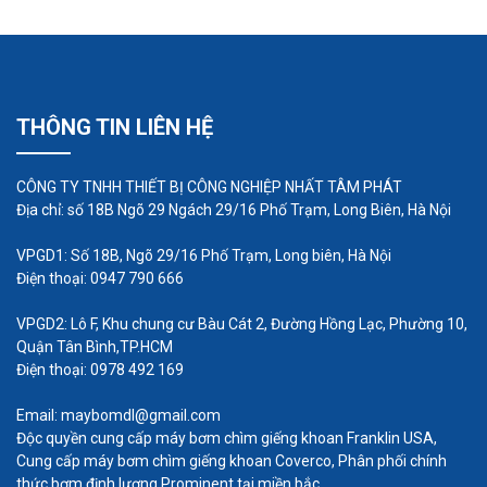
THÔNG TIN LIÊN HỆ
Ứng dụng bơm chìm nước thải
Tsurumi
CÔNG TY TNHH THIẾT BỊ CÔNG NGHIỆP NHẤT TÂM PHÁT
Địa chỉ: số 18B Ngõ 29 Ngách 29/16 Phố Trạm, Long Biên, Hà Nội
Trong hệ thống xử lý nước thải
VPGD1: Số 18B, Ngõ 29/16 Phố Trạm, Long biên, Hà Nội
Máy bơm chìm nước thải của Tsurumi đang được
Điện thoại: 0947 790 666
áp dụng rộng rãi trong các hệ thống xử lý nước
VPGD2: Lô F, Khu chung cư Bàu Cát 2, Đường Hồng Lạc, Phường 10,
thải, bao gồm cả những nhà máy, hệ thống xử lý
Quận Tân Bình,TP.HCM
nước thải sinh hoạt tại thành phố và hệ thống xử lý
Điện thoại: 0978 492 169
nước thải trong các nhà máy sản xuất và chế biến
Email: maybomdl@gmail.com
công nghiệp. Các dòng máy bơm nước thải phổ
Độc quyền cung cấp máy bơm chìm giếng khoan Franklin USA,
biến như KTZ, LSR, LSC, HS, NK, ...
Cung cấp máy bơm chìm giếng khoan Coverco, Phân phối chính
thức bơm định lượng Prominent tại miền bắc.