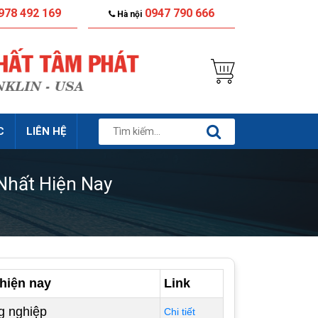
978 492 169
0947 790 666
Hà nội
C
LIÊN HỆ
Nhất Hiện Nay
hiện nay
Link
g nghiệp
Chi tiết