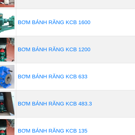
m, dệt may, hóa chất, y tế, dược phẩm, thực phẩm và các 
 lỏng hóa chất ăn mòn cao.
BƠM BÁNH RĂNG KCB 1600
BƠM BÁNH RĂNG KCB 1200
BƠM BÁNH RĂNG KCB 633
BƠM BÁNH RĂNG KCB 483.3
BƠM BÁNH RĂNG KCB 135