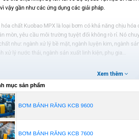
vì vậy gần như các ứng dụng các giải pháp.
hóa chất Kuobao MPX là loại bơm có khả năng chịu hóa 
 ăn mòn, yêu cầu môi trường tuyệt đối không rò rỉ. Nó ch
chất như: ngành xử lý bề mặt, ngành luyện kim, ngành sản
h xử lý nước thải, ngành sản xuất linh kiện, phụ gia…
Xem thêm
h mục sản phẩm
BƠM BÁNH RĂNG KCB 9600
BƠM BÁNH RĂNG KCB 7600