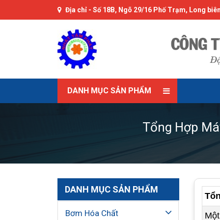
Địa chỉ -
Số 18B, Ngõ 29/16 Phố Trạm, Long biên
DANH MỤC SẢN PHẨM
Tổng Hợp Máy
DANH MỤC SẢN PHẨM
Tổn
Bơm Hóa Chất
Một