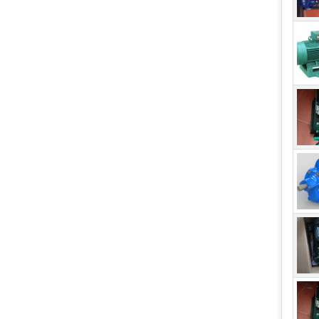
nhuộ
chất