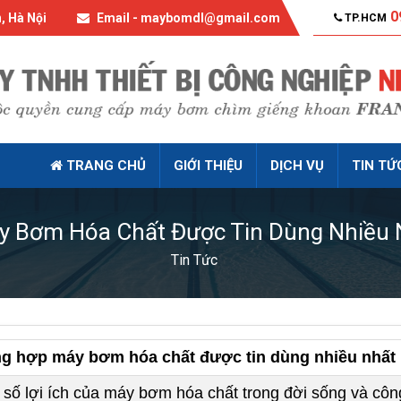
0
, Hà Nội
Email - maybomdl@gmail.com
TP.HCM
TRANG CHỦ
GIỚI THIỆU
DỊCH VỤ
TIN TỨ
 Bơm Hóa Chất Được Tin Dùng Nhiều 
Tin Tức
g hợp máy bơm hóa chất được tin dùng nhiều nhất 
 số lợi ích của máy bơm hóa chất trong đời sống và côn