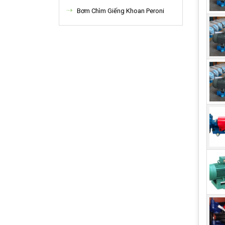
Bơm Chìm Giếng Khoan Peroni
Máy
Dòng
khỏe
công
cùng
Ứng 