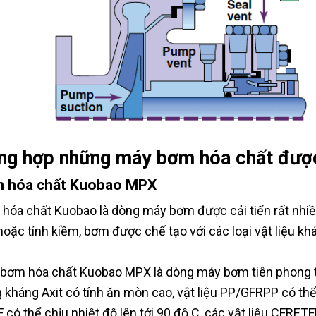
ng hợp những máy bơm hóa chất được
 hóa chất Kuobao MPX
hóa chất Kuobao là dòng máy bơm được cải tiến rất nhiề
 hoặc tính kiềm, bơm được chế tạo với các loại vật liệu k
bơm hóa chất Kuobao MPX là dòng máy bơm tiên phong tro
 kháng Axit có tính ăn mòn cao, vật liệu PP/GFRPP có thể 
 có thể chịu nhiệt độ lên tới 90 độ C, các vật liệu CFRET