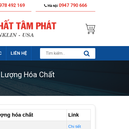
978 492 169
0947 790 666
Hà nội
C
LIÊN HỆ
h Lượng Hóa Chất
ượng hóa chất
Link
Chi tiết