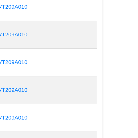
ác cao như máy bơm định lượng giúp cho
T209A010
ười.
T209A010
T209A010
T209A010
T209A010