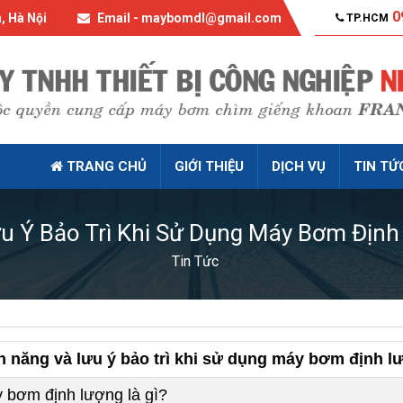
0
, Hà Nội
Email - maybomdl@gmail.com
TP.HCM
TRANG CHỦ
GIỚI THIỆU
DỊCH VỤ
TIN TỨ
u Ý Bảo Trì Khi Sử Dụng Máy Bơm Địn
Tin Tức
h năng và lưu ý bảo trì khi sử dụng máy bơm định l
 bơm định lượng là gì?