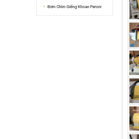
nào 
Bơm Chìm Giếng Khoan Peroni
việc
Tí