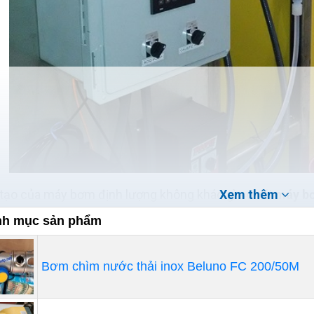
tạo của máy bơm định lượng không khác gì so với
máy b
Xem thêm
n, so với các loại
máy bơm hóa chất
thì loại định lượng c
h mục sản phẩm
thể tích chất lỏng để bơm vào các thùng chứa một cách 
.
Bơm chìm nước thải inox Beluno FC 200/50M
các chất lỏng và huyền phù nguy hiểm, độc hại với môi t
ền tải hoặc đo lường một cách đáng tin cậy trong các quy 