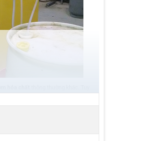
ơm hóa chất
thông thường khác. Tuy
ó ưu điểm lớn là có thể đo được chính
tự động hoặc thủ công tùy người sử
rường, độc hại hoặc dễ cháy cần được
trình áp suất cao, không có sự thay thế