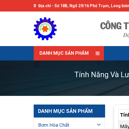
Địa chỉ -
Số 18B, Ngõ 29/16 Phố Trạm, Long biên
DANH MỤC SẢN PHẨM
Tính Năng Và Lư
DANH MỤC SẢN PHẨM
Tín
Bơm Hóa Chất
Máy