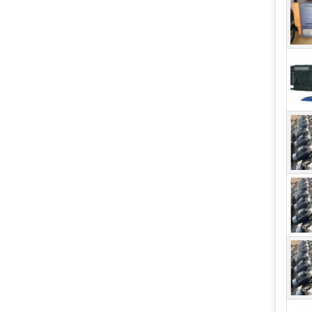
Mộ
Sau 
lượn
Kiể
Một 
bơm 
trên