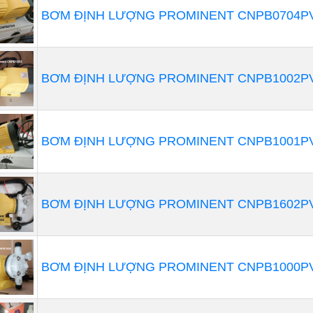
tốt hơn là dùng loại máy có thể đo lường với độ chính x
BƠM ĐỊNH LƯỢNG PROMINENT CNPB0704PV
bơm hóa chất
trở nên dễ dàng hơn và an toàn cho con ng
nh năng của máy bơm định lượng
BƠM ĐỊNH LƯỢNG PROMINENT CNPB1002PV
BƠM ĐỊNH LƯỢNG PROMINENT CNPB1001PV
BƠM ĐỊNH LƯỢNG PROMINENT CNPB1602PV
BƠM ĐỊNH LƯỢNG PROMINENT CNPB1000PV