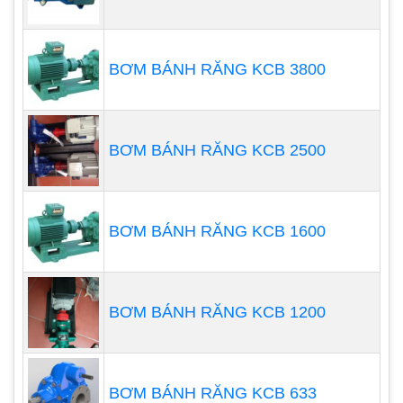
BƠM BÁNH RĂNG KCB 3800
BƠM BÁNH RĂNG KCB 2500
Vật liệu chế tạo:
Máy bơm được sản xuất từ các vật liệu thông
thường như các loại máy bơm khác, tuy nhiên tại vị
BƠM BÁNH RĂNG KCB 1600
trí tiếp xúc chất bơm như thân bơm, trục bơm,…
phải lựa chọn chất liệu có khả năng chống ăn mòn
và có độ bền tốt như Polypropylen, nhựa dẻo, nhựa
BƠM BÁNH RĂNG KCB 1200
Platic, một số trường hợp dùng inox 316 cho
những chất lỏng không có tính ăn mòn cao.
BƠM BÁNH RĂNG KCB 633
Phân loại: