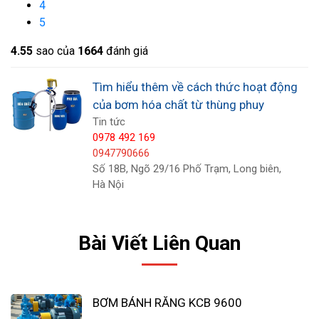
4
Máy bơm hóa chất thùng phuy chạy điện
5
Máy bơm hóa chất từ thùng phuy chạy khí
nén
4.5
5
sao của
1664
đánh giá
Tìm hiểu thêm về cách thức hoạt động
của bơm hóa chất từ thùng phuy
Tin tức
0978 492 169
0947790666
Số 18B, Ngõ 29/16 Phố Trạm, Long biên,
Hà Nội
Bài Viết Liên Quan
BƠM BÁNH RĂNG KCB 9600