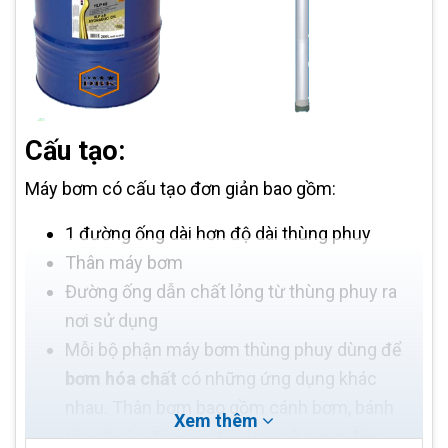
Cấu tạo:
Máy bơm có cấu tạo đơn giản bao gồm:
1 đường ống dài hơn độ dài thùng phuy
Thân máy bơm
Đường ống dẫn chất lỏng từ thùng phuy ra
nơi sử dụng
Mỗi bộ phận máy bơm thùng phuy dùng để
bơm hóa chất
có những ứng dụng khác
nhau. Thân bơm bao gồm cánh bơm, bánh
Xem thêm
răng hoặc động cơ tùy loại sử dụng điện,