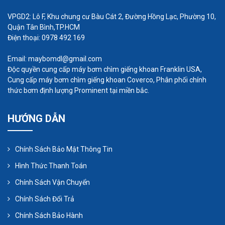
Máy bơm hóa chất thùng phuy chạy điện có
VPGD2: Lô F, Khu chung cư Bàu Cát 2, Đường Hồng Lạc, Phường 10,
thể dùng bơm các loại hóa chất nhẹ, lưu
Quận Tân Bình,TP.HCM
lượng lớn, dộ nhớt cao.
Điện thoại: 0978 492 169
Email: maybomdl@gmail.com
Độc quyền cung cấp máy bơm chìm giếng khoan Franklin USA,
Cung cấp máy bơm chìm giếng khoan Coverco, Phân phối chính
thức bơm định lượng Prominent tại miền bắc.
HƯỚNG DẪN
Chính Sách Bảo Mật Thông Tin
Hình Thức Thanh Toán
Chính Sách Vận Chuyển
Chính Sách Đổi Trả
Chính Sách Bảo Hành