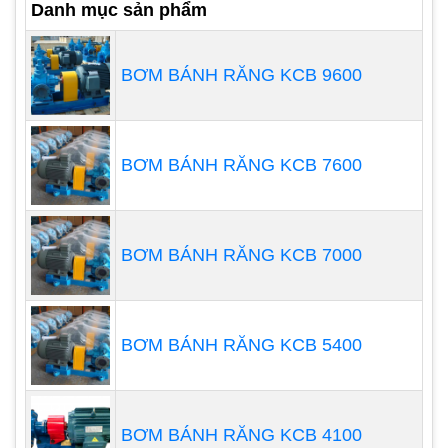
Danh mục sản phẩm
quay tay hay loại sử dụng khí nén.
Bơm hóa chất từ thùng phuy có nhiều dung tích
BƠM BÁNH RĂNG KCB 9600
khác nhau tuỳu thuộc vào nhu cầu sử dụng, tuy
nhiên người ta thường sử dụng máy bơm thùng
phuy khi thùng phuy có dung tích lớn khoảng từ 19
BƠM BÁNH RĂNG KCB 7600
lít đến 210 lít.
Trong nhiều trường hợp,
máy bơm hóa chất
này
còn được trang bị thêm: chiều dài ống bơm có thể
BƠM BÁNH RĂNG KCB 7000
thay đổi, bộ đo lưu lượng, động cơ phòng chống
cháy nổ, đầy đủ CO, CQ.
BƠM BÁNH RĂNG KCB 5400
BƠM BÁNH RĂNG KCB 4100