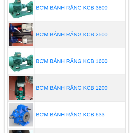
lực bơm ổn định
BƠM BÁNH RĂNG KCB 3800
Bơm hóa chất FTI được thiết kế với hệ thống cánh
bơm tối ưu, giúp bơm có hiệu suất cao, lưu lượng
BƠM BÁNH RĂNG KCB 2500
và áp lực bơm ổn định. Bơm được trang bị động cơ
mạnh mẽ, giúp bơm hoạt động bền bỉ và hiệu quả.
BƠM BÁNH RĂNG KCB 1600
BƠM BÁNH RĂNG KCB 1200
BƠM BÁNH RĂNG KCB 633