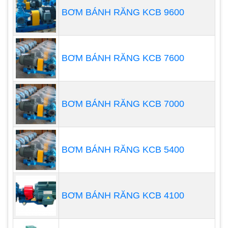
nhiều loại hóa chất có tính ăn mòn như axit, bazo,
BƠM BÁNH RĂNG KCB 9600
muối,... Các vật liệu thường được sử dụng trong
bơm hóa chất FTI bao gồm:
BƠM BÁNH RĂNG KCB 7600
Nhựa PVDF: Chịu được nhiệt độ lên đến 200
độ C, chịu được các loại hóa chất ăn mòn
mạnh như axit sulfuric, axit nitric, axit
BƠM BÁNH RĂNG KCB 7000
clohydric,...
Nhựa PP: Chịu được nhiệt độ lên đến 120 độ
C, chịu được các loại hóa chất ăn mòn vừa và
BƠM BÁNH RĂNG KCB 5400
nhẹ như axit axetic, axit citric,...
Thép không gỉ: Chịu được nhiệt độ lên đến
150 độ C, chịu được các loại hóa chất ăn
BƠM BÁNH RĂNG KCB 4100
mòn cao như axit sulfuric, axit nitric,...
Thiết kế tối ưu, hiệu suất cao, lưu lượng và áp