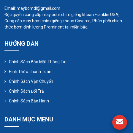
xuất như axit, bazo, muối, dung môi,...
Email: maybomdl@gmail.com
Bơm các loại chất thải trong quá trình sản
Độc quyền cung cấp máy bơm chìm giếng khoan Franklin USA,
Cung cấp máy bơm chìm giếng khoan Coverco, Phân phối chính
xuất như nước thải, bùn thải,...
thức bơm định lượng Prominent tại miền bắc.
Bơm các loại dung dịch trong quá trình sản
xuất như sơn, mực in,...
HƯỚNG DẪN
Chính Sách Bảo Mật Thông Tin
Hình Thức Thanh Toán
Chính Sách Vận Chuyển
Chính Sách Đổi Trả
Chính Sách Bảo Hành
DANH MỤC MENU