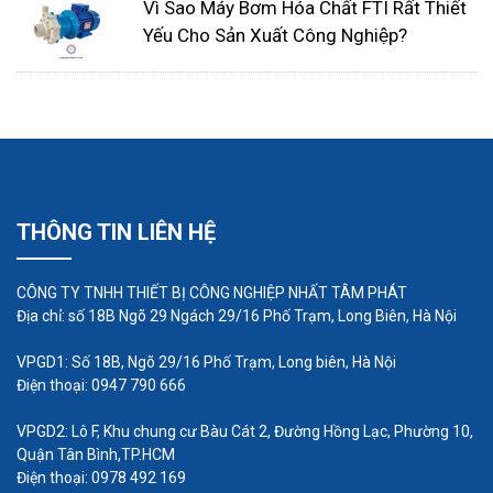
Vì Sao Máy Bơm Hóa Chất FTI Rất Thiết
Yếu Cho Sản Xuất Công Nghiệp?
Các ứng dụng của bơm hóa chất
FTI
Bơm hóa chất FTI được ứng dụng trong nhiều
THÔNG TIN LIÊN HỆ
ngành công nghiệp khác nhau, bao gồm:
CÔNG TY TNHH THIẾT BỊ CÔNG NGHIỆP NHẤT TÂM PHÁT
Ngành công nghiệp sản xuất, chế biến
Địa chỉ: số 18B Ngõ 29 Ngách 29/16 Phố Trạm, Long Biên, Hà Nội
Bơm hóa chất FTI được sử dụng trong nhiều ứng
VPGD1: Số 18B, Ngõ 29/16 Phố Trạm, Long biên, Hà Nội
dụng của ngành công nghiệp sản xuất, chế biến,
Điện thoại: 0947 790 666
bao gồm:
VPGD2: Lô F, Khu chung cư Bàu Cát 2, Đường Hồng Lạc, Phường 10,
Quận Tân Bình,TP.HCM
Bơm các loại hóa chất trong quá trình sản
Điện thoại: 0978 492 169