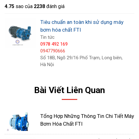
vệ bơm và người vận hành. Bơm cũng được thiết
4.7
5
sao của
2238
đánh giá
kế với cấu tạo đơn giản, dễ tháo lắp, giúp việc bảo
trì, bảo dưỡng bơm trở nên dễ dàng và thuận tiện.
Tiêu chuẩn an toàn khi sử dụng máy
Xem thêm:
Tổng Hợp Những Thông Tin Chi Tiết
bơm hóa chất FTI
Tin tức
Máy Bơm Hóa Chất FTI
0978 492 169
0947790666
Số 18B, Ngõ 29/16 Phố Trạm, Long biên,
Hà Nội
Bài Viết Liên Quan
Tổng Hợp Những Thông Tin Chi Tiết Máy
Bơm Hóa Chất FTI