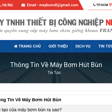
0
, Hà Nội
Email - maybomdl@gmail.com
TP.HCM
TRANG CHỦ
GIỚI THIỆU
DỊCH VỤ
TIN TỨ
Thông Tin Về Máy Bơm Hút Bùn
Tin Tức
ng Tin Về Máy Bơm Hút Bùn
 tạo của máy bơm bùn ra sao?