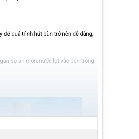
để quá trình hút bùn trở nên dễ dàng,
ngăn sự ăn mòn, nước lọt vào bên trong