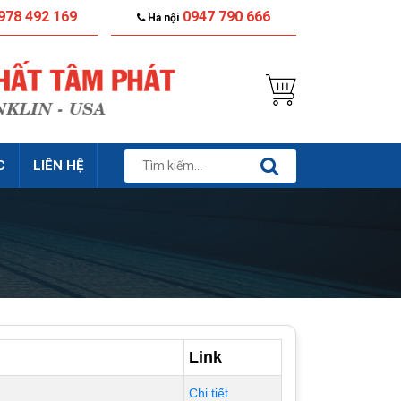
978 492 169
0947 790 666
Hà nội
C
LIÊN HỆ
Link
Chi tiết