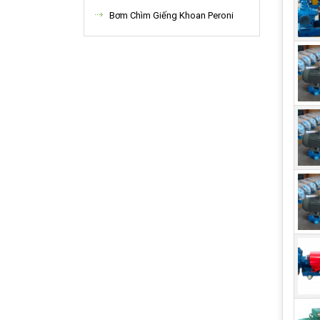
Bơm Chìm Giếng Khoan Peroni
Ứn
Tron
Các 
mươn
Ngoà