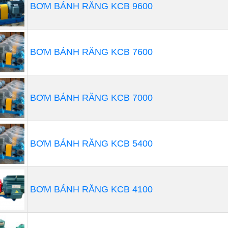
BƠM BÁNH RĂNG KCB 9600
BƠM BÁNH RĂNG KCB 7600
BƠM BÁNH RĂNG KCB 7000
BƠM BÁNH RĂNG KCB 5400
g dụng của máy bơm hút bùn
g cuộc sống hàng ngày, máy bơm bùn sẽ có nhiều ứng dụn
BƠM BÁNH RĂNG KCB 4100
hộ nuôi trồng thủy hải sản nên có sẵn máy bơm bùn để hỗ
g trong quá trình cải tạo để nuôi tôm, cá.
i ra, các đơn vị thực hiện nhiệm vụ xử lý nước thải công