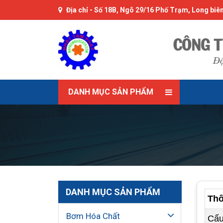
Địa chỉ -
Số 18B, Ngõ 29/16 Phố Trạm, Long biên
DANH MỤC SẢN PHẨM
DANH MỤC SẢN PHẨM
Thô
Bơm Hóa Chất
Cấu