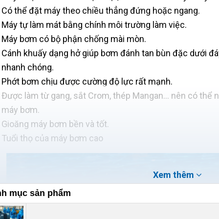
Có thể đặt máy theo chiều thẳng đứng hoặc ngang.
Máy tự làm mát bằng chính môi trường làm việc.
Máy bơm có bộ phận chống mài mòn.
Cánh khuấy dạng hở giúp bơm đánh tan bùn đặc dưới đáy 
nhanh chóng.
Phớt bơm chịu được cường độ lực rất mạnh.
Được làm từ gang, sắt Crom, thép Mangan... nên có thể 
máy bơm.
Gioăng máy bơm bền và tốt.
Tuổi thọ của máy bơm cao
Xem thêm
h mục sản phẩm