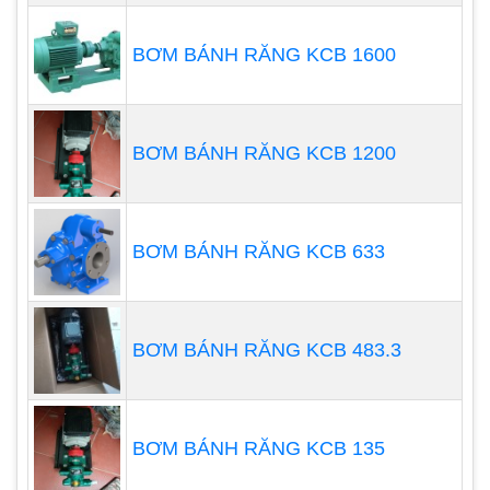
và bát khuếch tán. Thông thường các máy bơm
này là loại nhiều tầng, tức là có nhiều hơn một
BƠM BÁNH RĂNG KCB 1600
bánh công tác và bộ khuếch tán, vì vậy chúng có
thể được sử dụng để bơm chất lỏng từ các giếng
rất sâu.
BƠM BÁNH RĂNG KCB 1200
BƠM BÁNH RĂNG KCB 633
BƠM BÁNH RĂNG KCB 483.3
BƠM BÁNH RĂNG KCB 135