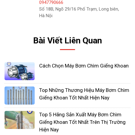
0947790666
sẽ được làm bằng nhựa. Đối với các ứng dụng ăn
Số 18B, Ngõ 29/16 Phố Trạm, Long biên,
mòn hoặc mài mòn, các máy bơm này cũng có
Hà Nội
sẵn trong các vật liệu kỳ lạ hơn.
Bài Viết Liên Quan
Cách Chọn Máy Bơm Chìm Giếng Khoan
Top Những Thương Hiệu Máy Bơm Chìm
Giếng Khoan Tốt Nhất Hiện Nay
Top 5 Hãng Sản Xuất Máy Bơm Chìm
Giếng Khoan Tốt Nhất Trên Thị Trường
Hiện Nay