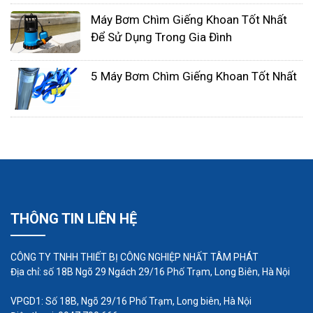
Máy Bơm Chìm Giếng Khoan Tốt Nhất
Để Sử Dụng Trong Gia Đình
Ứng dụng máy bơm chìm
5 Máy Bơm Chìm Giếng Khoan Tốt Nhất
Máy bơm chìm được sử dụng trong các ứng dụng
dân dụng, công nghiệp, thủy lợi và thành
phố. Chúng được sử dụng phổ biến nhất cho các
hoạt động làm sạch và xử lý nước thải, cũng như
các dịch vụ liên quan trong phạm vi từ hồ bơi cho
gia đình đến các nhà máy xử lý nước thải chính.
THÔNG TIN LIÊN HỆ
CÔNG TY TNHH THIẾT BỊ CÔNG NGHIỆP NHẤT TÂM PHÁT
Địa chỉ: số 18B Ngõ 29 Ngách 29/16 Phố Trạm, Long Biên, Hà Nội
VPGD1: Số 18B, Ngõ 29/16 Phố Trạm, Long biên, Hà Nội