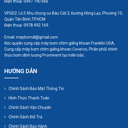
Điện thoại: 0947 790 666
VPGD2: Lô F, Khu chung cư Bàu Cát 2, Đường Hồng Lạc, Phường 10,
Quận Tân Bình,TP.HCM
Điện thoại: 0978 492 169
Email: maybomdl@gmail.com
Độc quyền cung cấp máy bơm chìm giếng khoan Franklin USA,
Máy bơm chìm thường hoạt động trên các phạm
Cung cấp máy bơm chìm giếng khoan Coverco, Phân phối chính
vi sau:
thức bơm định lượng Prominent tại miền bắc.
Tốc độ dòng chảy trong khoảng từ 20 đến
HƯỚNG DẪN
28000 lpm
Tổng cột áp (áp suất) nằm trong khoảng từ
Chính Sách Bảo Mật Thông Tin
0,4 đến 6 Bar
Hình Thức Thanh Toán
Mã lực nằm trong khoảng từ 1 đến 250 mã
lực
Chính Sách Vận Chuyển
Chính Sách Đổi Trả
Chính Sách Bảo Hành