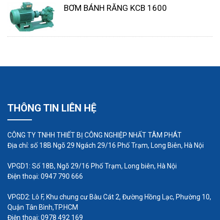
BƠM BÁNH RĂNG KCB 1600
của nhân viên, vừa được sở hữu những sản phẩm
máy bơm được nhập từ nước ngoài với giá cả rất
phải chăng.
Trên đây là một số thông tin về máy bơm hóa chất,
hy vọng sẽ hữu ích với các bạn. Ngoài ra, nếu còn
bất kỳ điều gì thắc mắc đừng ngần ngại liên hệ với
chúng tôi để được giải đáp kịp thời nhé!
THÔNG TIN LIÊN HỆ
CÔNG TY TNHH THIẾT BỊ CÔNG NGHIỆP NHẤT TÂM PHÁT
Địa chỉ: số 18B Ngõ 29 Ngách 29/16 Phố Trạm, Long Biên, Hà Nội
VPGD1: Số 18B, Ngõ 29/16 Phố Trạm, Long biên, Hà Nội
Điện thoại: 0947 790 666
VPGD2: Lô F, Khu chung cư Bàu Cát 2, Đường Hồng Lạc, Phường 10,
Quận Tân Bình,TP.HCM
Điện thoại: 0978 492 169