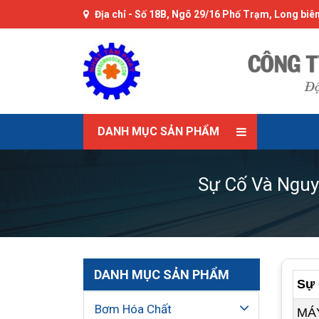
Địa chỉ -
Số 18B, Ngõ 29/16 Phố Trạm, Long biên
DANH MỤC SẢN PHẨM
Sự Cố Và Nguy
DANH MỤC SẢN PHẨM
Sự 
Bơm Hóa Chất
MÁY