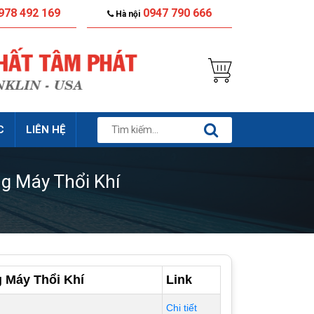
978 492 169
0947 790 666
Hà nội
C
LIÊN HỆ
g Máy Thổi Khí
 Máy Thổi Khí
Link
Chi tiết