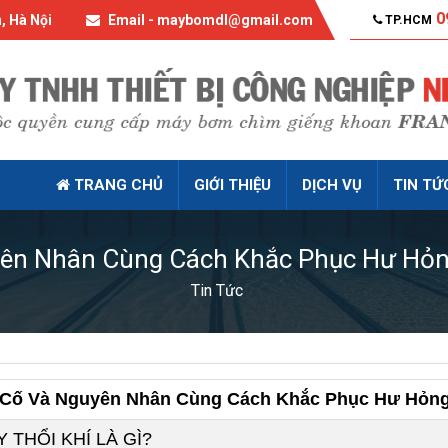
0
, Hà Nội
Email - maybomdl@gmail.com
TP.HCM
TRANG CHỦ
GIỚI THIỆU
DỊCH VỤ
TIN TỨ
ên Nhân Cùng Cách Khắc Phục Hư Hỏn
Tin Tức
Cố Và Nguyên Nhân Cùng Cách Khắc Phục Hư Hỏng
 THỔI KHÍ LÀ GÌ?