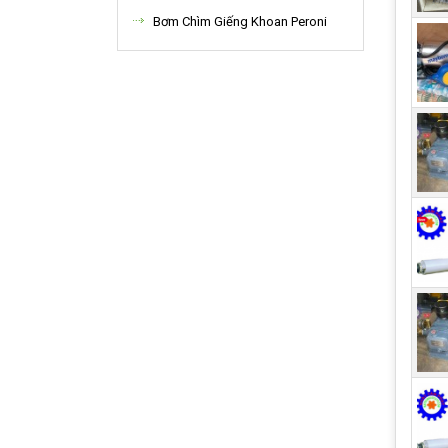
Bơm Chìm Giếng Khoan Peroni
và c
Giú
Oxy 
tron
nước
tăng
Loạ
Tron
của 
tầng
khôn