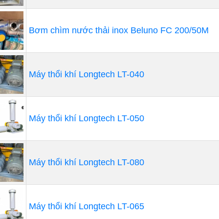
ông dụng riêng, sau đây là một vài công dụng của máy:
p tăng nồng độ oxy hòa tan
Bơm chìm nước thải inox Beluno FC 200/50M
hòa tan là yếu tố cực kỳ quan trọng trong nước để vi sinh 
g nước không đảm bảo sẽ gặp tình trạng kỵ khí. Các vi kh
 không đảm bảo, sinh ra mùi hôi gây ảnh hưởng đến môi t
Máy thổi khí Longtech LT-040
 lượng oxy hòa tan trong nước.
i bỏ các thermocline
Máy thổi khí Longtech LT-050
g các ao hồ, bể nước thường có sự phân tầng nhiệt. Điề
các vi sinh vật. Nếu chúng ta sục khí sẽ giúp loại bỏ phân
 mặt xuống đáy để cung cấp năng lượng cho vi khuẩn có lợ
Máy thổi khí Longtech LT-080
g chênh lệch nhiều và mang lại nhiều hiệu quả.
Máy thổi khí Longtech LT-065