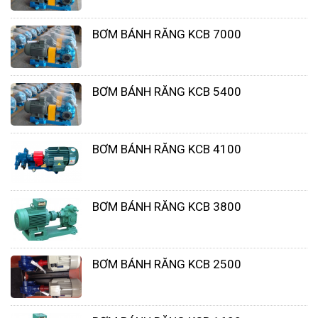
ngừa đóng cặn và bám bẩn có thể làm hỏng cơ sở
hạ tầng của nhà máy và cản trở hoạt động của nồi
BƠM BÁNH RĂNG KCB 7000
hơi, tháp giải nhiệt, tuabin hơi nước và các thiết bị
khác.
BƠM BÁNH RĂNG KCB 5400
BƠM BÁNH RĂNG KCB 4100
BƠM BÁNH RĂNG KCB 3800
BƠM BÁNH RĂNG KCB 2500