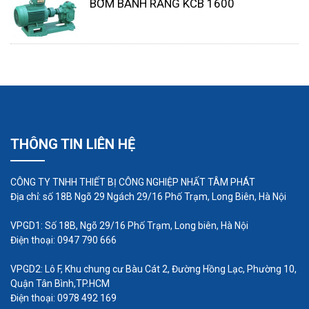
BƠM BÁNH RĂNG KCB 1600
Chất tạo bông và hóa chất đông tụ - được định
lượng thông qua máy bơm định lượng vào các
thùng trộn lớn, nơi các hóa chất tích điện dương
liên kết với các ion mang điện tích âm trong các
THÔNG TIN LIÊN HỆ
hạt nước. Sự liên kết này làm kết tủa các hạt thành
các nhóm lớn hơn lắng xuống đáy bể, giúp lọc ra
CÔNG TY TNHH THIẾT BỊ CÔNG NGHIỆP NHẤT TÂM PHÁT
dễ dàng hơn.
Địa chỉ: số 18B Ngõ 29 Ngách 29/16 Phố Trạm, Long Biên, Hà Nội
Với tầm quan trọng của máy bơm định lượng trong
VPGD1: Số 18B, Ngõ 29/16 Phố Trạm, Long biên, Hà Nội
nhà máy, nó không thể hỏng được. Người vận hành
Điện thoại: 0947 790 666
nên lưu ý đến một số tiêu chí nhất định mà máy
VPGD2: Lô F, Khu chung cư Bàu Cát 2, Đường Hồng Lạc, Phường 10,
bơm định lượng ngày nay cần tuân thủ.
Quận Tân Bình,TP.HCM
Điện thoại: 0978 492 169