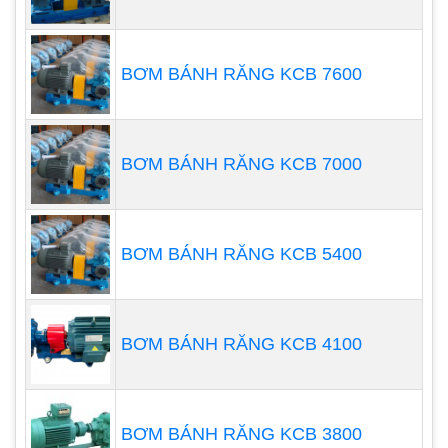
thay đổi do bão hoặc do các biện pháp can thiệp
của con người, vì vậy nước đầu vào phải được xử
BƠM BÁNH RĂNG KCB 7600
lý trước khi phù hợp để sử dụng. Các ứng dụng
điển hình mà máy bơm định lượng được sử dụng
bao gồm:
BƠM BÁNH RĂNG KCB 7000
BƠM BÁNH RĂNG KCB 5400
BƠM BÁNH RĂNG KCB 4100
Khử trùng - được thực hiện bằng cách định lượng
BƠM BÁNH RĂNG KCB 3800