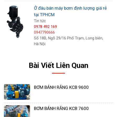
vật cần thay đổi các phương pháp xử lý pH để tìm
Ở đâu bán máy bơm định lượng giá rẻ
nơi các quy trình của chúng hoạt động hiệu quả
tại TPHCM
nhất.
Tin tức
0978 492 169
0947790666
Số 18B, Ngõ 29/16 Phố Trạm, Long biên,
Hà Nội
Bài Viết Liên Quan
BƠM BÁNH RĂNG KCB 9600
Chất ức chế ăn mòn - (amin và các chất khác)
BƠM BÁNH RĂNG KCB 7600
được định lượng trong khắp các nhà máy để ngăn