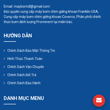
Nơi bán máy bơm định lượng giá
rẻ tại TPHCM
Email: maybomdl@gmail.com
Độc quyền cung cấp máy bơm chìm giếng khoan Franklin USA,
Tạo sao máy bơm định lượng được khách
Cung cấp máy bơm chìm giếng khoan Coverco, Phân phối chính
thức bơm định lượng Prominent tại miền bắc.
hàng lựa chọn?
1. Vật liệu tốt, độ bền cao
HƯỚNG DẪN
Do được sản xuất chuyên dụng cho việc bơm định
lượng nên dòng bơm này sử dụng các vật liệu có
Chính Sách Bảo Mật Thông Tin
độ bền cao. Vật liệu sản xuất bơm có khả năng
Hình Thức Thanh Toán
chịu được sự tác động, ăn mòn của nhiều loại hóa
Chính Sách Vận Chuyển
chất khác nhau.
Chính Sách Đổi Trả
Chính Sách Bảo Hành
DANH MỤC MENU