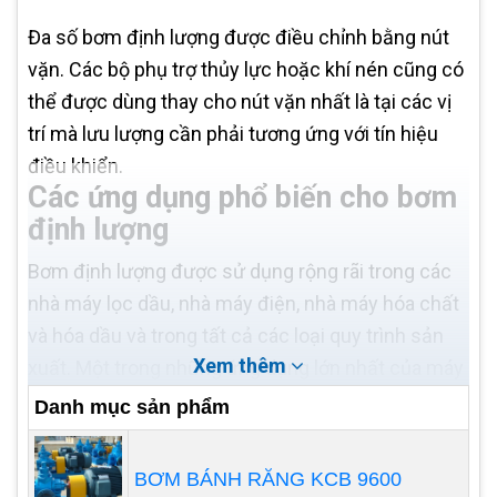
Đa số bơm định lượng được điều chỉnh bằng nút
vặn. Các bộ phụ trợ thủy lực hoặc khí nén cũng có
thể được dùng thay cho nút vặn nhất là tại các vị
trí mà lưu lượng cần phải tương ứng với tín hiệu
điều khiển.
Các ứng dụng phổ biến cho bơm
định lượng
Bơm định lượng được sử dụng rộng rãi trong các
nhà máy lọc dầu, nhà máy điện, nhà máy hóa chất
và hóa dầu và trong tất cả các loại quy trình sản
Xem thêm
xuất. Một trong những ứng dụng lớn nhất của máy
bơm định lượng là xử lý nước. Nhiều nhà máy nằm
Danh mục sản phẩm
gần sông vì chúng cần lượng nước khổng lồ để
làm mát và các quá trình khác. Các nhà máy này
BƠM BÁNH RĂNG KCB 9600
không thể kiểm soát chất lượng nước đầu vào,