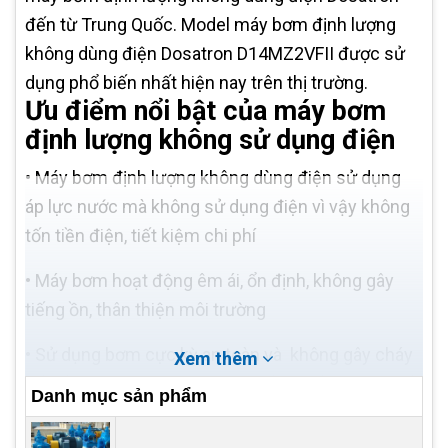
đến từ Trung Quốc. Model máy bơm định lượng
không dùng điện Dosatron D14MZ2VFII được sử
dụng phổ biến nhất hiện nay trên thị trường.
Ưu điểm nổi bật của máy bơm
định lượng không sử dụng điện
•
Máy bơm định lượng không dùng điện sử dụng
áp lực nước mà không sử dụng điện vì vậy không
tốn tiền điện, tiết kiệm chi phí
•
Máy bơm hoạt động êm ái, ổn định, không gây
tiếng ồn, thân thiện môi trường
•
Sử dụng bơm cực kỳ an toàn và không gây cháy
Xem thêm
nổ, bảo vệ người dùng và hệ thống khỏi các sự cố
Danh mục sản phẩm
cháy nổ