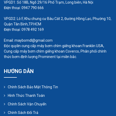
VPGD1: Số 18B, Ngõ 29/16 Phố Trạm, Long biên, Hà Nội
Điện thoại: 0947 790 666
Nguyên lý hoạt động của máy
VPGD2: Lô F, Khu chung cư Bàu Cát 2, Đường Hồng Lạc, Phường 10,
bơm định lượng không sử dụng
Quận Tân Bình,TP.HCM
điện
Điện thoại: 0978 492 169
Máy bơm định lượng không sử dụng điện hoạt
Email: maybomdl@gmail.com
động tương tự các model máy bơm định lượng
Độc quyền cung cấp máy bơm chìm giếng khoan Franklin USA,
Cung cấp máy bơm chìm giếng khoan Coverco, Phân phối chính
dạng piston, dựa trên nguyên lý buồng bơm xi lanh
thức bơm định lượng Prominent tại miền bắc.
để vận chuyển và định lượng hóa chất.
Hoạt động cơ bản của máy bơm định lượng không
HƯỚNG DẪN
dùng điện bao gồm các bước sau:
Quy trình hút
: Nước áp lực chảy qua Inlet làm
Chính Sách Bảo Mật Thông Tin
piston đi lên hút hoá chất đi lên
Hình Thức Thanh Toán
Quy trình xả:
Kết thúc quy trình hút trình
Chính Sách Vận Chuyển
piston đi xuống nén hoá chất hoà trộn vào
đường ống xả
Chính Sách Đổi Trả