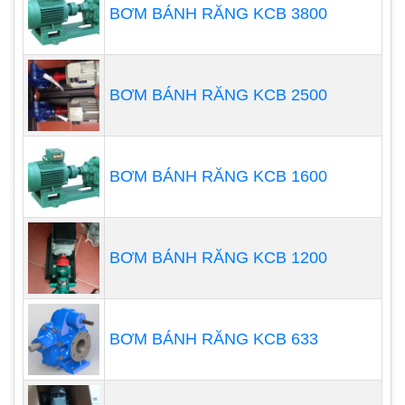
BƠM BÁNH RĂNG KCB 3800
•
Dễ sử dụng, dễ bảo trì bào dưỡng và quản lý, theo
dõi hoạt động của máy bơm khi sử dụng
BƠM BÁNH RĂNG KCB 2500
•
Dễ dàng điều chỉnh tốc độ dòng chảy máy bơm
cũng như lưu lượng hóa chất cần châm vào nước
BƠM BÁNH RĂNG KCB 1600
•
Có giá cả phải chăng
•
Có thể sử dụng liên tục lâu dài, bền bỉ
BƠM BÁNH RĂNG KCB 1200
BƠM BÁNH RĂNG KCB 633