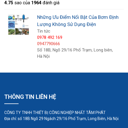
4.7
5
sao của
1964
đánh giá
•
Bộ phận định lượng và điều chỉnh
Những Ưu Điểm Nổi Bật Của Bơm Định
Lượng Không Sử Dụng Điện
Tin tức
0978 492 169
0947790666
Số 18B, Ngõ 29/16 Phố Trạm, Long biên,
Hà Nội
THÔNG TIN LIÊN HỆ
CÔNG TY TNHH THIẾT BỊ CÔNG NGHIỆP NHẤT TÂM PHÁT
Địa chỉ: số 18B Ngõ 29 Ngách 29/16 Phố Trạm, Long Biên, Hà Nội