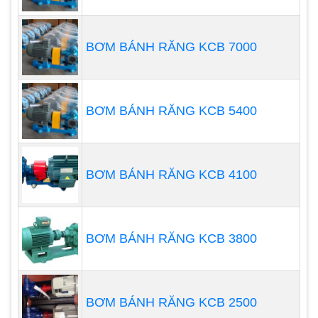
Bơm trục vít
: Đây là dòng máy bơm được trang bị
xi-lanh dài, có cơ chế vận chuyển dạng hỗn hợp.
Động cơ bơm lắp nối với một rotor trục vít được
BƠM BÁNH RĂNG KCB 7000
đặt kín trong một stator đàn hồi. Bơm trục vít
chuyên sử dụng với chất bơm có độ nhớt cao, có
chứa hóa chất tính ăn mòn cao.
BƠM BÁNH RĂNG KCB 5400
Bơm màng
: là một trong những bơm có nhiều ưu
thế lớn khi bơm hóa chất. Máy được thiết kế chống
lại sự ăn mòn cực kỳ tốt. Máy không sử dụng phớt
BƠM BÁNH RĂNG KCB 4100
và không cần bôi trơn khi hoạt động, giúp loại bỏ
nguy cơ rò rỉ và nhiễm chất bơm. Bên cạnh đó
máy cũng được thiết kế van kiểm tra tại cổng xả,
BƠM BÁNH RĂNG KCB 3800
giúp ngăn dòng chất lỏng chảy ngược.
BƠM BÁNH RĂNG KCB 2500