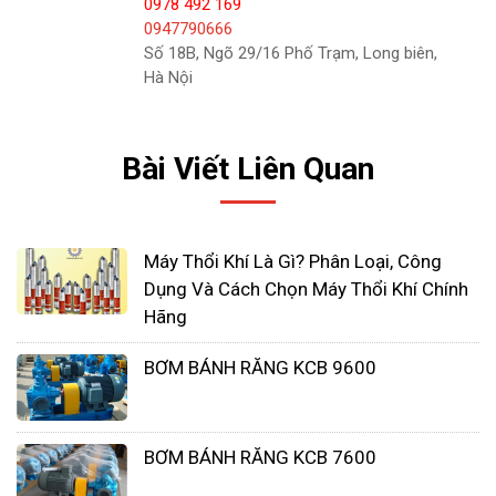
0978 492 169
0947790666
Số 18B, Ngõ 29/16 Phố Trạm, Long biên,
Hà Nội
Bài Viết Liên Quan
Máy Thổi Khí Là Gì? Phân Loại, Công
Dụng Và Cách Chọn Máy Thổi Khí Chính
Công dụng của máy bơm hóa
Hãng
chất
BƠM BÁNH RĂNG KCB 9600
Bơm hóa chất
có ứng dụng trong nhiều ngành
công nghiệp khác nhau, từ ứng dụng công nghiệp
nói chung đến dầu khí, nhà máy bia và nhà máy
BƠM BÁNH RĂNG KCB 7600
chưng cất, chất bán dẫn và các ngành khác, cụ thể