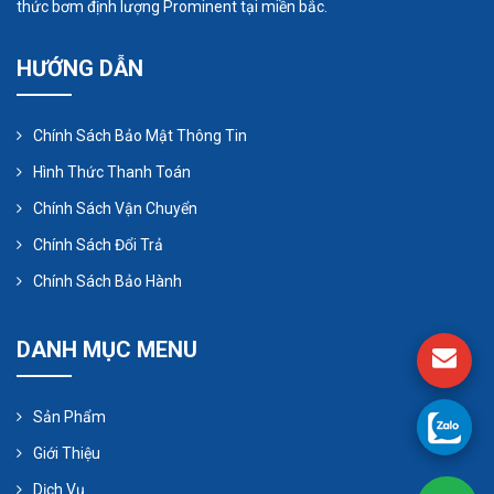
thức bơm định lượng Prominent tại miền bắc.
Tiêu chí đầu tiên đó là xác định loại hóa chất
cần bơm là gì, độ đậm đặc có cao không, tính
HƯỚNG DẪN
ăn mòn có cao không, cần phải xác định cho
kỹ.
Chính Sách Bảo Mật Thông Tin
Thông thường nhiệt độ mà máy bơm có thể
Hình Thức Thanh Toán
hoạt động tốt nhất và bền nhất và không ảnh
Chính Sách Vận Chuyển
hưởng đến chất lượng bơm là ở 40 độ C nếu
Chính Sách Đổi Trả
thân bơm làm bằng nhựa. Thân bơm làm
bằng PDVF hay inox 316 sẽ chịu được nhiệt
Chính Sách Bảo Hành
độ > 40 độ C
Sau khi đã chọn thân bơm xong cần phải chú
DANH MỤC MENU
ý đến những thông số kỹ thuật của máy bơm
đó thật kĩ trước khí quyết định mua.
Sản Phẩm
Cần chú ý nơi đặt máy bơm, đặt trên cao hay
Giới Thiệu
để dưới đất, khoảng cách từ chỗ để hóa chất
Dịch Vụ