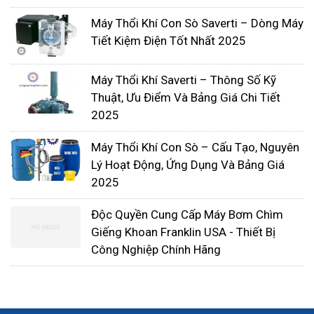
Một trong các sự cố khác cũng hay gặp đối với
Máy Thổi Khí Con Sò Saverti – Dòng Máy
máy thổi khí oxy là thiếu lượng nước khí. Nếu như
Tiết Kiệm Điện Tốt Nhất 2025
gặp sự cố này máy hoạt động không đảm bảo,
không cấp đủ oxy theo nhu cầu.
Máy Thổi Khí Saverti – Thông Số Kỹ
VD thiếu lượng nước khí do sự rò rỉ tại một số vị trí
Thuật, Ưu Điểm Và Bảng Giá Chi Tiết
trên đường ống chúng ta cần kiểm tra và siết lại
2025
các đầu nối.
Máy Thổi Khí Con Sò – Cấu Tạo, Nguyên
Nếu tại vị trí lắp van bị rò rỉ người ta sẽ cân chỉnh
Lý Hoạt Động, Ứng Dụng Và Bảng Giá
lại van. Việc này phải thực hiện mau chóng để
2025
tránh gây hư hỏng cho các bộ phận khác của máy
Độc Quyền Cung Cấp Máy Bơm Chìm
thổi khí oxy.
Giếng Khoan Franklin USA - Thiết Bị
Còn nếu trường hợp dây đai ko căng, bị chùng
Công Nghiệp Chính Hãng
chúng ta sẽ tiến hành căng dây đai lại.