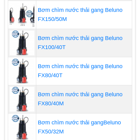
Đối với máy thổi khí công suất nhỏ thường được
Bơm chìm nước thải gang Beluno
lắp đặt tại các công trình nhỏ lẻ tại các gia đình
FX150/50M
hoặc các công ty có nhu cầu lượng khí ít. Như các
hệ thống cung cấp oxy cho nhà nuôi với diện tích
nhỏ thì chắc chắn những chiếc máy có công suất
Bơm chìm nước thải gang Beluno
nhỏ là thứ không thể thiếu.
FX100/40T
Bơm chìm nước thải gang Beluno
FX80/40T
Bơm chìm nước thải gang Beluno
FX80/40M
Bơm chìm nước thải gangBeluno
FX50/32M