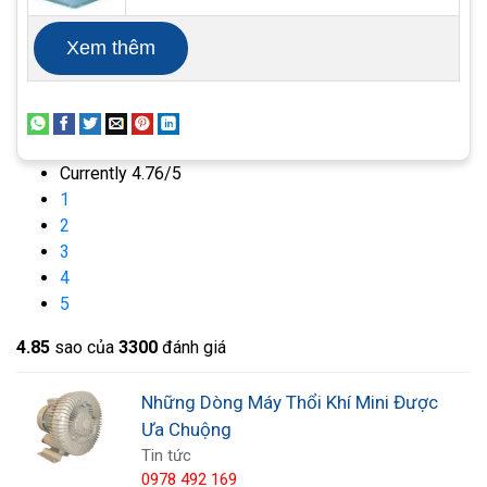
nhôm cho độ bền tốt, quận dây quấn bằng đồng.
Xem thêm
Sản phẩm sử dụng điện áp 1 pha rất phù hợp với
mọi gia đình chính là điện áp 220V với công suất
250W . Tuy nhiên thì sản phẩm này vẫn có hiệu
quả sử dụng rất lớn đó là lưu lượng khí bơm được
Currently 4.76/5
lên đến 48 – 110 m3/h rất cao so với công suất
1
tiêu thụ của nó.
2
3
4
5
4.8
5
sao của
3300
đánh giá
Những Dòng Máy Thổi Khí Mini Được
Ưa Chuộng
Tin tức
0978 492 169