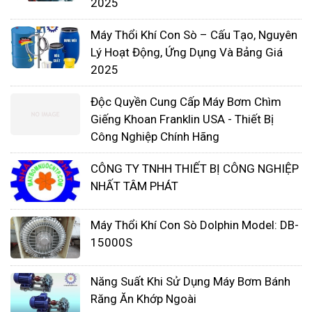
2025
Chạy hiệu suất tối đa không bị nóng máy
Lớp bảo vệ IP55, lớp cách điện F đảm bảo an
Máy Thổi Khí Con Sò – Cấu Tạo, Nguyên
Lý Hoạt Động, Ứng Dụng Và Bảng Giá
toàn tuyệt đối khi sử dụng
2025
ỨNG DỤNG CỦA MÁY THỔI KHÍ
MINI CON SÒ
Độc Quyền Cung Cấp Máy Bơm Chìm
Giếng Khoan Franklin USA - Thiết Bị
Máy được ứng dụng rộng rãi trong nhiều lĩnh
Công Nghiệp Chính Hãng
vực.
CÔNG TY TNHH THIẾT BỊ CÔNG NGHIỆP
Sục khí cấp oxi cho bể nước thải nhỏ, lên
NHẤT TÂM PHÁT
men hiếu khí,…
Vận chuyển chất bột, thổi khí làm sạch quy
Máy Thổi Khí Con Sò Dolphin Model: DB-
mô nhỏ
15000S
Công nghiệp đúc, mạ kim loại
Sục khí cá nhân: bể bơi, hồ bơi,…
Năng Suất Khi Sử Dụng Máy Bơm Bánh
Sục khí nuôi trồng thủy hải sản,..
Răng Ăn Khớp Ngoài