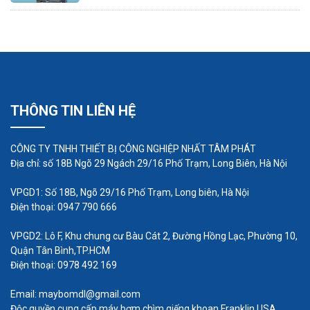
THÔNG TIN LIÊN HỆ
CÔNG TY TNHH THIẾT BỊ CÔNG NGHIỆP NHẤT TÂM PHÁT
Địa chỉ: số 18B Ngõ 29 Ngách 29/16 Phố Trạm, Long Biên, Hà Nội
VPGD1: Số 18B, Ngõ 29/16 Phố Trạm, Long biên, Hà Nội
Điện thoại: 0947 790 666
VPGD2: Lô F, Khu chung cư Bàu Cát 2, Đường Hồng Lạc, Phường 10,
Quận Tân Bình,TP.HCM
Điện thoại: 0978 492 169
NHỮNG KINH NGHIỆM KHI SỬ
Email: maybomdl@gmail.com
DỤNG MÁY THỔI KHÍ MINI
Độc quyền cung cấp máy bơm chìm giếng khoan Franklin USA,