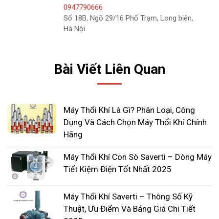
0947790666
Số 18B, Ngõ 29/16 Phố Trạm, Long biên,
Hà Nội
Bài Viết Liên Quan
Ưu điểm
Máy Thổi Khí Là Gì? Phân Loại, Công
Tiếng ồn cực thấp khi hoạt động
Dụng Và Cách Chọn Máy Thổi Khí Chính
Thiết kế cân bằng – rung động khi hoạt động
Hãng
gần như không có
Máy Thổi Khí Con Sò Saverti – Dòng Máy
Vòng bi được thiết kế tối ưu giúp máy đạt
Tiết Kiệm Điện Tốt Nhất 2025
hiệu năng tốt nhất, độ bền cao
Dễ dàng bảo dưỡng do thiết kế đơn giản
Máy Thổi Khí Saverti – Thông Số Kỹ
100% không khí – không dầu
Thuật, Ưu Điểm Và Bảng Giá Chi Tiết
Hoạt động tốt không gây hại cho môi trường