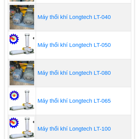
cảnh. Máy thổi sục khí mini Resun OXI 500W (500)
thường dùng nhiều để bơm hồ cá, các hồ cá cảnh
Máy thổi khí Longtech LT-040
mini, hòn non bộ,… Máy bơm hồ cá có 2 loại đó là
máy bơm hồ cá dạng đứng và máy bơm hồ cá
dạng nằm
Máy thổi khí Longtech LT-050
Máy thổi khí Longtech LT-080
Máy thổi khí Longtech LT-065
Máy thổi khí Longtech LT-100