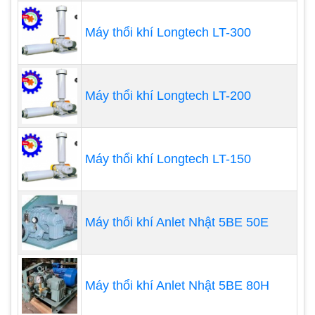
Giá bán
máy thổi khí
con sò khá rẻ, rất dễ để
lựa chọn phù hợp với mục đích sử dụng, và
Máy thổi khí Longtech LT-300
dễ dàng tìm được nhà cung cấp máy
Máy thổi khí Longtech LT-200
Máy thổi khí Longtech LT-150
Máy thổi khí Anlet Nhật 5BE 50E
Trong ngành xi măng:
chúng được sử dụng để
trộn bột thô, xi măng, bụi lò, đá vôi và bột than và
thổi không khí vào lò nung và lò đốt để đốt cháy.
Máy thổi khí Anlet Nhật 5BE 80H
Nhiều nhà máy xi măng tự tạo năng lượng bởi bí