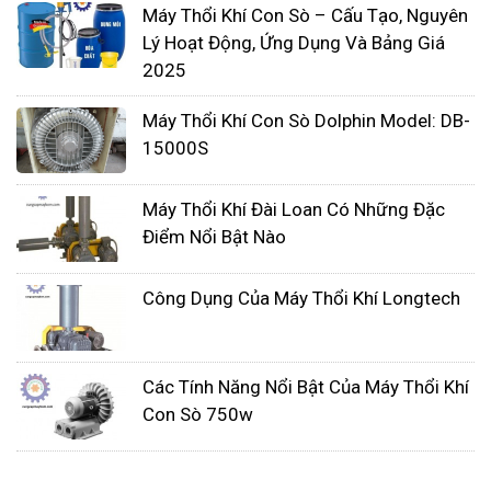
Máy Thổi Khí Con Sò – Cấu Tạo, Nguyên
Lý Hoạt Động, Ứng Dụng Và Bảng Giá
2025
Máy Thổi Khí Con Sò Dolphin Model: DB-
15000S
Đặc điểm của máy thổi khí con
Máy Thổi Khí Đài Loan Có Những Đặc
sò?
Điểm Nổi Bật Nào
Máy thổi khí con sò
được thiết kế với cánh
Công Dụng Của Máy Thổi Khí Longtech
quạt ly tâm, giúp máy chống rung lắc trong
quá trình hoạt động.
Thân máy được làm bằng hợp kim nhôm cao
Các Tính Năng Nổi Bật Của Máy Thổi Khí
cấp chống gỉ sét, đồng thời hệ thống thông
Con Sò 750w
gió tản nhiệt thiết kế hợp lý giúp cho máy
không bị nóng trong quá trình hoạt động, giúp