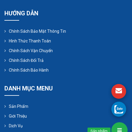
Tạo ra được một lượng khí rất lớn với máy
HƯỚNG DẪN
thổi khí công suất nhỏ
Động cơ được thiết kế với chuẩn IP54 ngăn
Chính Sách Bảo Mật Thông Tin
cháy và chập điện, cánh quạt được đúc
Hình Thức Thanh Toán
nguyên khối, sơn tĩnh điện nên giúp bảo vệ an
Chính Sách Vận Chuyển
toàn không lo sợ bị điện giật.
Chính Sách Đổi Trả
Lắp đặt một cách dễ dàng: thật vậy, đối với
máy thổi khí con sò, bạn chỉ cần chọn một
Chính Sách Bảo Hành
chân đế bằng phẳng và gắn vít chắc chắn
vào để cố định, rồi nối các đường ống dẫn khí
DANH MỤC MENU
là xong.
Sản Phẩm
Giới Thiệu
Dịch Vụ
Sản phẩm