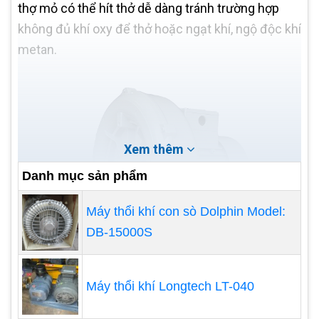
thợ mỏ có thể hít thở dễ dàng tránh trường hợp
không đủ khí oxy để thở hoặc ngạt khí, ngộ độc khí
metan.
Xem thêm
Danh mục sản phẩm
Máy thổi khí con sò Dolphin Model:
DB-15000S
Máy thổi khí Longtech LT-040
Ứng dụng của máy thổi khí con