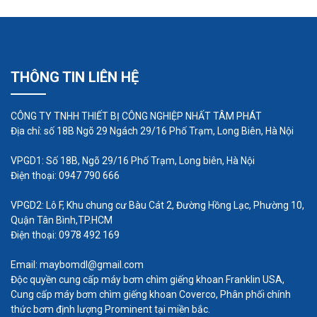
động cơ và hệ thống cung cấp khí luôn vận
hành tốt trong mọi điều kiện.
Luồng khí cung cấp luôn ổn định, giúp cho
việc phân bổ khí đến các ao hồ, bể chứa luôn
THÔNG TIN LIÊN HỆ
đảm bảo.Máy thổi khí con sò là dòng máy có
hình dáng đầu thổi khí hình dạng như con sò,
CÔNG TY TNHH THIẾT BỊ CÔNG NGHIỆP NHẤT TÂM PHÁT
được thiết kế nguyên bộ gồm có motor và
Địa chỉ: số 18B Ngõ 29 Ngách 29/16 Phố Trạm, Long Biên, Hà Nội
cánh quạt.
VPGD1: Số 18B, Ngõ 29/16 Phố Trạm, Long biên, Hà Nội
Điện thoại: 0947 790 666
VPGD2: Lô F, Khu chung cư Bàu Cát 2, Đường Hồng Lạc, Phường 10,
Quận Tân Bình,TP.HCM
Điện thoại: 0978 492 169
Email: maybomdl@gmail.com
Độc quyền cung cấp máy bơm chìm giếng khoan Franklin USA,
Cung cấp máy bơm chìm giếng khoan Coverco, Phân phối chính
thức bơm định lượng Prominent tại miền bắc.