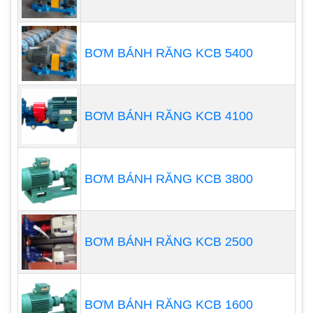
bổ sung mà chất lỏng sẽ tác động vào tốc độ
cắt.
Nhiệt độ:
Chất lỏng bạn đang bơm sẽ nóng
BƠM BÁNH RĂNG KCB 5400
đến mức nào? Điều này sẽ ảnh hưởng đến
vật liệu bơm nào phù hợp nhất cho ứng dụng
của bạn.
BƠM BÁNH RĂNG KCB 4100
Xác định đặc điểm của máy sao
cho phù hợp với loại hóa chất
cần bơm
BƠM BÁNH RĂNG KCB 3800
BƠM BÁNH RĂNG KCB 2500
BƠM BÁNH RĂNG KCB 1600