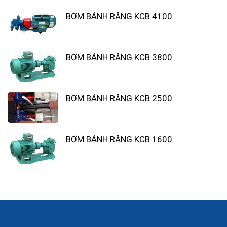
BƠM BÁNH RĂNG KCB 4100
BƠM BÁNH RĂNG KCB 3800
BƠM BÁNH RĂNG KCB 2500
Các giá trị khác nhau này cho phép bạn tính
toán NPSHa (Đầu hút tích cực thuần có sẵn) của
BƠM BÁNH RĂNG KCB 1600
thiết lập. Điều này sẽ cho phép bạn chọn một
bơm
hóa chất
phù hợp và tránh mọi nguy cơ xâm
thực. Bạn cũng sẽ phải kiểm soát hiệu quả; phải
tối ưu hơn 30% hoặc ít hơn tốc độ dòng chảy lý
thuyết mong muốn.