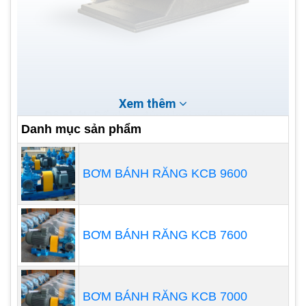
Xem thêm
Độ nhớt:
Để chọn đúng loại máy bơm phù
Danh mục sản phẩm
hợp, bạn cần biết độ nhớt của chất lỏng cần
bơm. Chất lỏng có độ nhớt cao đòi hỏi thiết bị
BƠM BÁNH RĂNG KCB 9600
bơm mạnh hơn. Chín trong số 10 lần, tuy
nhiên, khách hàng của chúng tôi đang bơm
chất lỏng có độ nhớt thấp hơn dầu động cơ.
Đối với chất lỏng có độ nhớt thấp, một máy
BƠM BÁNH RĂNG KCB 7600
bơm ly tâm là phù hợp nhất vì hoạt động bơm
tạo ra tốc độ cắt cao của chất lỏng, vì độ
nhớt tăng lên, bạn sẽ phải tính đến điện trở
BƠM BÁNH RĂNG KCB 7000