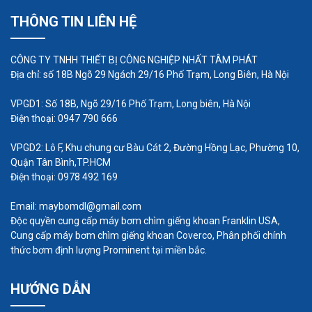
Như vậy sau khi đã xác định được các đặc điểm,
THÔNG TIN LIÊN HỆ
đặc tính của chất lỏng cần bơm và máy thì việc
cuối cùng là chọn một loại máy tương ứng với
CÔNG TY TNHH THIẾT BỊ CÔNG NGHIỆP NHẤT TÂM PHÁT
những thông tin đã tìm hiểu. Lưu ý là nên chọn loại
Địa chỉ: số 18B Ngõ 29 Ngách 29/16 Phố Trạm, Long Biên, Hà Nội
máy uy tín, chất lượng ở địa chỉ chính hãng để
đảm bảo độ an toàn và bền trong quá trình sử
VPGD1: Số 18B, Ngõ 29/16 Phố Trạm, Long biên, Hà Nội
Điện thoại: 0947 790 666
dụng. Chúc các bạn chọn được máy bơm hóa chất
hoàn hảo nhất.
VPGD2: Lô F, Khu chung cư Bàu Cát 2, Đường Hồng Lạc, Phường 10,
Quận Tân Bình,TP.HCM
Điện thoại: 0978 492 169
Email: maybomdl@gmail.com
Độc quyền cung cấp máy bơm chìm giếng khoan Franklin USA,
Cung cấp máy bơm chìm giếng khoan Coverco, Phân phối chính
thức bơm định lượng Prominent tại miền bắc.
HƯỚNG DẪN