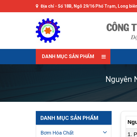
Địa chỉ -
Số 18B, Ngõ 29/16 Phố Trạm, Long biên
DANH MỤC SẢN PHẨM
Nguyên 
DANH MỤC SẢN PHẨM
Ngu
Bơm Hóa Chất
1. 