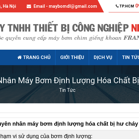
0
, Hà Nội
Email - maybomdl@gmail.com
TP.HCM
TRANG CHỦ
GIỚI THIỆU
DỊCH VỤ
TIN TỨ
Nhân Máy Bơm Định Lượng Hóa Chất Bị
Tin Tức
yên nhân máy bơm định lượng hóa chất bị hư cháy
Phạm vi sử dụng của bơm định lượng: