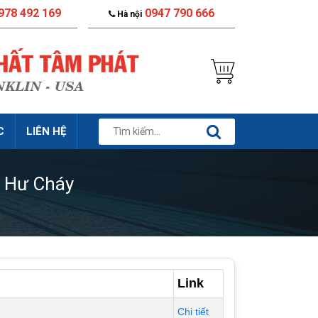
978 492 169
0947 790 666
Hà nội
C
LIÊN HỆ
 Hư Cháy
Link
Chi tiết