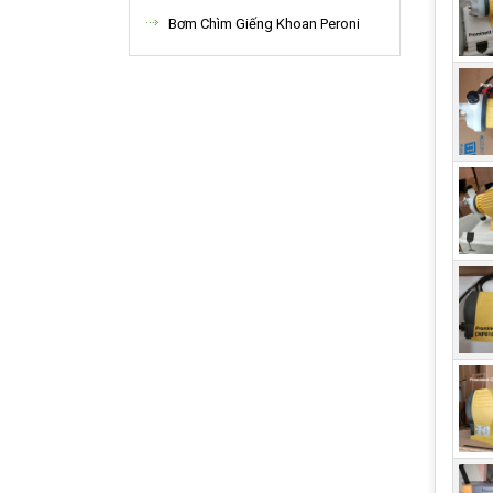
Bơm Chìm Giếng Khoan Peroni
2.
phổ
Do n
Có t
nhưn
khôn