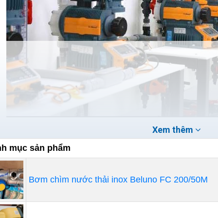
Xem thêm
h mục sản phẩm
bài viết dưới đây, chúng tôi hy vọng bạn sẽ hiểu rõ hơn 
 bị cháy. Từ đó, bạn sẽ biết cách sửa chữa và bảo hành p
Bơm chìm nước thải inox Beluno FC 200/50M
 Phạm vi sử dụng của bơm định lượng:
Lưu lượng bơm quá nhỏ