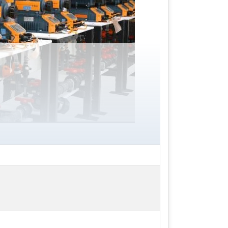
nguyên nhân máy bơm định lượng bị hư
hù hợp với tình trạng của sản phẩm.