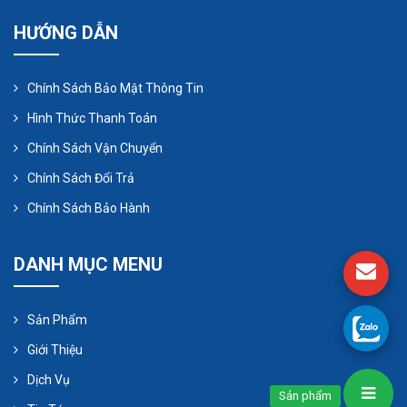
HƯỚNG DẪN
Chính Sách Bảo Mật Thông Tin
Hình Thức Thanh Toán
Chính Sách Vận Chuyển
Chính Sách Đổi Trả
Chính Sách Bảo Hành
4. Chọn bơm hóa chất nào để bơm axit
DANH MỤC MENU
acetic
Thép thông thường sẽ bị axit acetic ăn trong mọi
Sản Phẩm
nhiệt độ và nồng độ. Tuy nhiên, thép không rỉ là vật
Giới Thiệu
liệu kháng axit acetic tuyệt vời, thép không rỉ có
Dịch Vụ
Sản phẩm
chứa thành phần molypden cũng thích hợp với axit