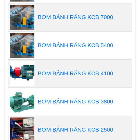
Nếu bơm có hiện tượng lạ nhanh chóng dừng
BƠM BÁNH RĂNG KCB 7000
bơm và kiểm tra phát hiện lỗi để khắc phục
Vận hành bơm đúng tiêu chuẩn nhà sản xuất,
đúng theo hướng dẫn nhà phân phối hoặc
các nhân viên kỹ thuật
BƠM BÁNH RĂNG KCB 5400
BƠM BÁNH RĂNG KCB 4100
BƠM BÁNH RĂNG KCB 3800
BƠM BÁNH RĂNG KCB 2500