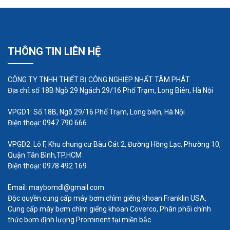
như toàn bộ nồng độ của axit đều không ăn mòn
thép không rỉ. Có một điều đáng chú ý là nếu trong
thép không rỉ có chứa thành phần molypen, thì
THÔNG TIN LIÊN HỆ
không lên sử dụng để vật chuyển hóa chất này.
Thành phần molypen thường chưa trong SS316 và
CÔNG TY TNHH THIẾT BỊ CÔNG NGHIỆP NHẤT TÂM PHÁT
SS3016L.
Địa chỉ: số 18B Ngõ 29 Ngách 29/16 Phố Trạm, Long Biên, Hà Nội
Đối với axit nitric ở nhiệt độ cao, thì nên chọn vật
VPGD1: Số 18B, Ngõ 29/16 Phố Trạm, Long biên, Hà Nội
liệu là pluoroplastic là phù hợp.
Điện thoại: 0947 790 666
Các bơm dùng để bơm axit này là: bơm hóa chất
IHF, bơm lót nhựa…
VPGD2: Lô F, Khu chung cư Bàu Cát 2, Đường Hồng Lạc, Phường 10,
Quận Tân Bình,TP.HCM
Điện thoại: 0978 492 169
Email: maybomdl@gmail.com
Độc quyền cung cấp máy bơm chìm giếng khoan Franklin USA,
Cung cấp máy bơm chìm giếng khoan Coverco, Phân phối chính
thức bơm định lượng Prominent tại miền bắc.