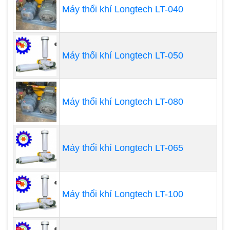
Máy thổi khí
tại các xí nghiệp sản xuất điện năng
Máy thổi khí Longtech LT-040
lượng mặt trời, năng lượng gió, thủy điện, nhiệt
điện. Thiết bị này cung cấp khí nén cho nhiều máy
móc như khối hệ thống dầu áp lực nặng nề điều
Máy thổi khí Longtech LT-050
khiển và tinh chỉnh máy trong tổ máy, điều khiển
và tinh chỉnh van cầu, vệ sinh làm sạch đường ống
Máy thổi khí Longtech LT-080
Máy thổi khí Longtech LT-065
Máy thổi khí Longtech LT-100