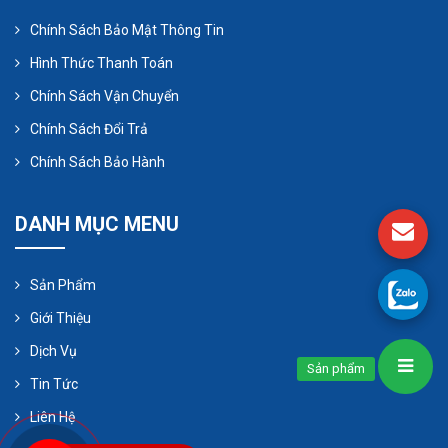
ro của các vấn đề, bạn cần bắt đầu bằng việc mua
Chính Sách Bảo Mật Thông Tin
một sản phẩm chất lượng cao, đó là những gì
Hình Thức Thanh Toán
chúng tôi cung cấp tại Cungcapmaybom.
Chính Sách Vận Chuyển
Chính Sách Đổi Trả
Chính Sách Bảo Hành
DANH MỤC MENU
Sản Phẩm
Giới Thiệu
Dịch Vụ
Sản phẩm
Tin Tức
Liên Hệ