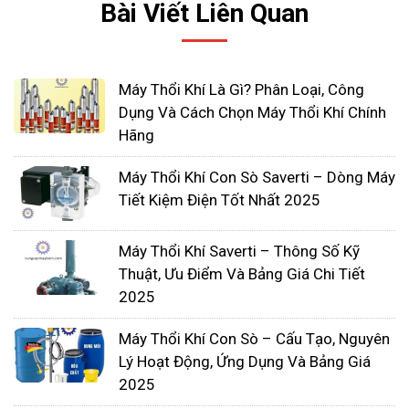
Bài Viết Liên Quan
Máy Thổi Khí Là Gì? Phân Loại, Công
Dụng Và Cách Chọn Máy Thổi Khí Chính
Hãng
Máy Thổi Khí Con Sò Saverti – Dòng Máy
Mẹo bảo trì máy thổi khí công
Tiết Kiệm Điện Tốt Nhất 2025
nghiệp
Máy Thổi Khí Saverti – Thông Số Kỹ
Để
máy thổi khí công nghiệp
được vận hành tốt
Thuật, Ưu Điểm Và Bảng Giá Chi Tiết
nhất, ít gặp trục trăc trong quá trình sử dụng,
2025
người dùng cần để tâm và lưu ý một số vấn đề
sau:
Máy Thổi Khí Con Sò – Cấu Tạo, Nguyên
Phụ tùng và linh kiện:
Lý Hoạt Động, Ứng Dụng Và Bảng Giá
2025
Mặc dù bạn luôn phải nhờ đến một công ty