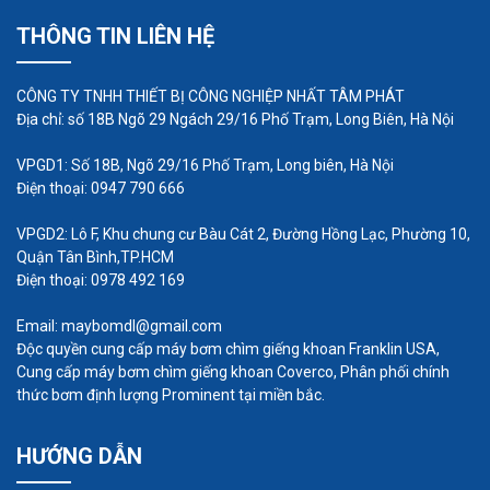
bảo dưỡng nào. Đặc biệt trong môi trường công
THÔNG TIN LIÊN HỆ
nghiệp khắc nghiệt, quạt gió và quạt gió bị bám
bẩn. Cùng với việc dọn dẹp nhẹ nhiều lần trong
CÔNG TY TNHH THIẾT BỊ CÔNG NGHIỆP NHẤT TÂM PHÁT
năm, bạn cần thuê một chuyên gia để làm vệ sinh
Địa chỉ: số 18B Ngõ 29 Ngách 29/16 Phố Trạm, Long Biên, Hà Nội
lớn hàng năm. Nếu không làm sạch, quạt có thể
VPGD1: Số 18B, Ngõ 29/16 Phố Trạm, Long biên, Hà Nội
mất tới 30% hiệu suất.
Điện thoại: 0947 790 666
Vệ sinh kỹ lưỡng
:
VPGD2: Lô F, Khu chung cư Bàu Cát 2, Đường Hồng Lạc, Phường 10,
Bảo dưỡng cũng bao gồm tháo và rửa các bộ phận
Quận Tân Bình,TP.HCM
khác nhau, bao gồm cửa chớp, tấm bảo vệ, cửa
Điện thoại: 0978 492 169
gió, cánh quạt, v.v.
Email: maybomdl@gmail.com
Lên lịch bảo trì chuyên nghiệp
Độc quyền cung cấp máy bơm chìm giếng khoan Franklin USA,
Cung cấp máy bơm chìm giếng khoan Coverco, Phân phối chính
Để đảm bảo hiệu suất tối ưu mọi lúc, bất kỳ quạt
thức bơm định lượng Prominent tại miền bắc.
hoặc máy thổi nào, bất kể kích thước hay loại nào,
đều cần được vệ sinh và bảo dưỡng chuyên
HƯỚNG DẪN
nghiệp theo lịch trình. Tuy nhiên, để giảm thiểu rủi