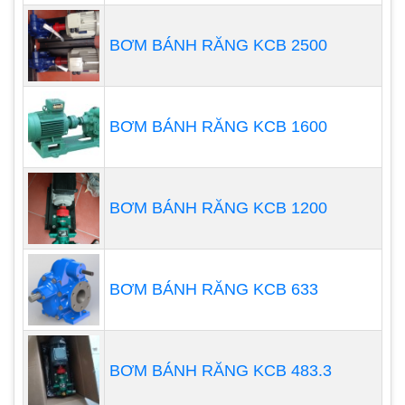
riêng cao như axit sulfuric, axit photphoric
cũng như natri một cách dễ dàng.
BƠM BÁNH RĂNG KCB 2500
Làm việc nhanh: Có khả năng nâng chất lỏng
từ 5,5m trong vòng chưa đầy 90 giây. Giảm
thời gian chờ đợi và thời gian bơm
BƠM BÁNH RĂNG KCB 1600
Khả năng chạy khô: Khả năng chạy khô giúp
bảo vệ máy bơm từ hệ thống phức tạp.
Tính kinh tế: Cực kỳ hiệu quả trong sử dụng
BƠM BÁNH RĂNG KCB 1200
năng lượng. Nó vận hành với hiệu năng rất
tiết kiệm so với các loại bơm tự mồi khác.
Linh hoạt: Khả năng tự mồi cho phép máy
BƠM BÁNH RĂNG KCB 633
bơm xử lý các ứng dụng khó khăn đối với
máy bơm ly tâm tiêu chuẩn.
BƠM BÁNH RĂNG KCB 483.3