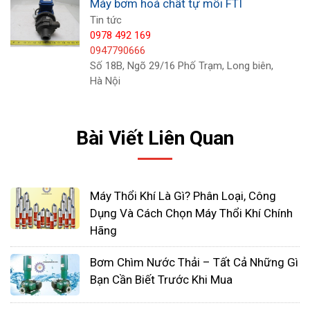
Máy bơm hoá chất tự mồi FTI
chất tẩy rửa, dầu gội
Tin tức
Sản xuất các loại sơn, thuốc nhuôm, mực in
0978 492 169
Xử lý và sản xuất nước sạnh, các hệ thống xử
0947790666
lý nước thải
Số 18B, Ngõ 29/16 Phố Trạm, Long biên,
Hà Nội
Các phòng thí nghiệm hóa chất,sản xuất chế
phẩm sinh học
Sản xuất kim loại, luyện kim, khai thác mỏ
Bài Viết Liên Quan
Sản xuất thuốc thú y
Sản xuất thiết bị điện tử, linh kiện điện tử vi
mạch, sản xuất đất hiếm
Máy Thổi Khí Là Gì? Phân Loại, Công
Vận chuyển các loại nước hòa lẫn chất khí
Dụng Và Cách Chọn Máy Thổi Khí Chính
thải, khói độc hại trong xử lý
Hãng
Bơm Chìm Nước Thải – Tất Cả Những Gì
Với thiết kế tối ưu đi và độ bền cao, cùng với đo là
Bạn Cần Biết Trước Khi Mua
độ linh hoạt và việc bảo dưỡng dễ dàng, hơn hết là