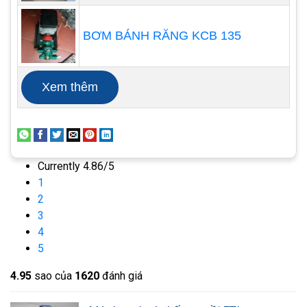
BƠM BÁNH RĂNG KCB 135
Xem thêm
Currently 4.86/5
1
2
3
4
5
Các ứng dụng phổ biến:
Các hệ thống phun sơn. mạ hóa chất kim loại
4.9
5
sao của
1620
đánh giá
Các ngành sản xuất hóa chất như sản xuất