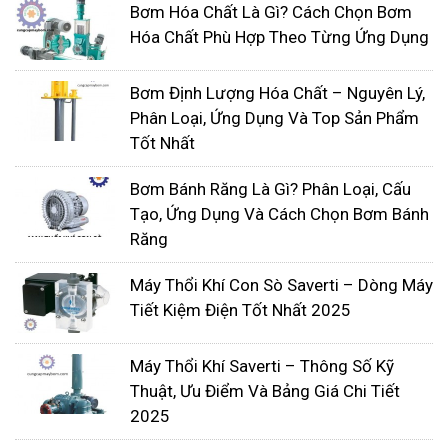
giá thành rất phải chăng,
máy bơm FTI
hiệ đang
Bơm Hóa Chất Là Gì? Cách Chọn Bơm
Hóa Chất Phù Hợp Theo Từng Ứng Dụng
được rất nhiều khách hàng tin dùng. Hiện tại, có
nhiều đơn vị phân phối máy
bơm hoá chất
với
Bơm Định Lượng Hóa Chất – Nguyên Lý,
nhiều giá cả và chất lượng khác nhau, bạn nên
Phân Loại, Ứng Dụng Và Top Sản Phẩm
tham khảo kỹ và tìm một nhà cung cấp đáng tin
Tốt Nhất
cậy để mua hàng.
Hiện tại, công ty TNHH thiết bị công nghiệp Nhất
Bơm Bánh Răng Là Gì? Phân Loại, Cấu
Tâm Phát đang phân phối sản phẩm máy bơm FTI
Tạo, Ứng Dụng Và Cách Chọn Bơm Bánh
Răng
với đa dạng mẫu mã phù hợp với nhu cầu của
khách hàng. Thêm vào đó, Nhất Tâm Phát còn
Máy Thổi Khí Con Sò Saverti – Dòng Máy
cung cấp các loại máy bơm hoá chất cùng với các
Tiết Kiệm Điện Tốt Nhất 2025
loại máy công nghiệp khác với đa dạng nhãn hàng
với giá tốt.
Máy Thổi Khí Saverti – Thông Số Kỹ
Thuật, Ưu Điểm Và Bảng Giá Chi Tiết
2025