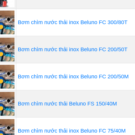
Bơm chìm nước thải inox Beluno FC 300/80T
Bơm chìm nước thải inox Beluno FC 200/50T
Bơm chìm nước thải inox Beluno FC 200/50M
Bơm chìm nước thải Beluno FS 150/40M
Ưu điểm của máy bơm hóa chất nhập 
Được thiết kế bằng các vật liệu có tính chất chống ăn mò
Bơm chìm nước thải inox Beluno FC 75/40M
tiếng ồn.