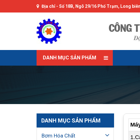
Địa chỉ -
Số 18B, Ngõ 29/16 Phố Trạm, Long biên
DANH MỤC SẢN PHẨM
DANH MỤC SẢN PHẨM
Máy
Bơm Hóa Chất
1.C