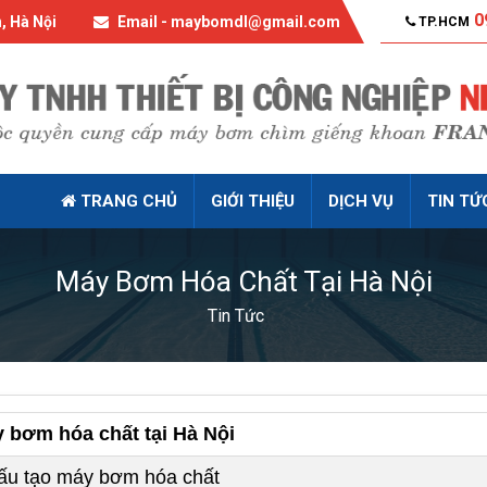
0
, Hà Nội
Email - maybomdl@gmail.com
TP.HCM
TRANG CHỦ
GIỚI THIỆU
DỊCH VỤ
TIN TỨ
Máy Bơm Hóa Chất Tại Hà Nội
Tin Tức
 bơm hóa chất tại Hà Nội
ấu tạo máy bơm hóa chất