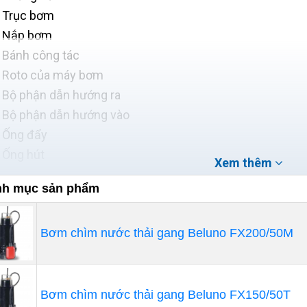
Trục bơm
Nắp bơm
Bánh công tác
Roto của máy bơm
Bộ phận dẫn hướng ra
Bộ phận dẫn hướng vào
Ống đẩy
Ống hút
Xem thêm
h mục sản phẩm
Bơm chìm nước thải gang Beluno FX200/50M
Bơm chìm nước thải gang Beluno FX150/50T