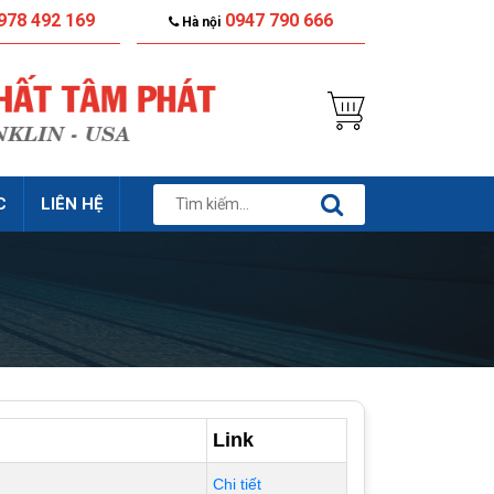
978 492 169
0947 790 666
Hà nội
C
LIÊN HỆ
Link
Chi tiết