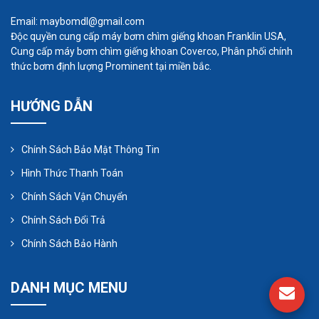
Email: maybomdl@gmail.com
Xác định vị trí lắp đặt máy bơm trong giếng khoan.
Độc quyền cung cấp máy bơm chìm giếng khoan Franklin USA,
Đảm bảo rằng vị trí này phải đủ sâu để đảm bảo
Cung cấp máy bơm chìm giếng khoan Coverco, Phân phối chính
máy bơm hoạt động hiệu quả.
thức bơm định lượng Prominent tại miền bắc.
Kiểm tra tất cả các linh kiện của máy bơm như
HƯỚNG DẪN
động cơ, bộ phận bơm, dây dẫn nước và các phụ
kiện khác để đảm bảo chúng không bị hỏng hóc.
Bước 2: Lắp đặt máy bơm
Chính Sách Bảo Mật Thông Tin
Hạ máy bơm xuống giếng khoan một cách cẩn
Hình Thức Thanh Toán
thận, sử dụng dây cáp chuyên dụng và đảm bảo
Chính Sách Vận Chuyển
rằng máy bơm không va chạm vào bất kỳ vật gì
Chính Sách Đổi Trả
trong quá trình hạ.
Chính Sách Bảo Hành
Khi máy bơm đã được hạ xuống đúng vị trí, cố định
chặt chẽ máy bơm vào giếng khoan để tránh rung
DANH MỤC MENU
lắc trong quá trình hoạt động.