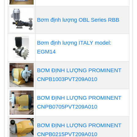
người sử dụng.
Bơm định lượng OBL Series RBB
Bơm định lượng ITALY model:
EGM14
BƠM ĐỊNH LƯỢNG PROMINENT
CNPB1003PVT209A010
BƠM ĐỊNH LƯỢNG PROMINENT
Kích thước và vật liệu tốt nhất của đường ống cho
CNPB0705PVT209A010
máy bơm giếng khoan phụ thuộc vào một số yếu
tố, bao gồm:
BƠM ĐỊNH LƯỢNG PROMINENT
Lưu lượng nước: Đường ống phải đủ lớn để
CNPB0215PVT209A010