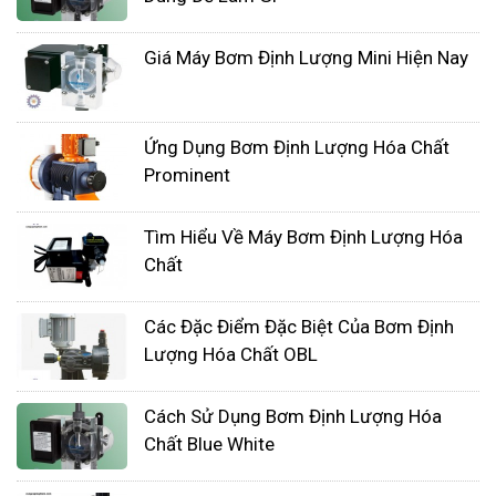
quá lớn sẽ lãng phí tiền bạc.
Chọn đường ống được làm bằng vật liệu
Giá Máy Bơm Định Lượng Mini Hiện Nay
chống ăn mòn. Nước ngầm có thể ăn mòn
đường ống theo thời gian, vì vậy điều quan
trọng là phải chọn vật liệu có thể chống lại sự
Ứng Dụng Bơm Định Lượng Hóa Chất
ăn mòn.
Prominent
Chọn đường ống có độ dài phù hợp. Đường
ống phải đủ dài để đến đáy giếng, nhưng
Tìm Hiểu Về Máy Bơm Định Lượng Hóa
Chất
không quá dài để gây ra ma sát quá mức.
Các Đặc Điểm Đặc Biệt Của Bơm Định
Lượng Hóa Chất OBL
Cách Sử Dụng Bơm Định Lượng Hóa
Chất Blue White