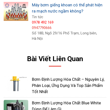
Máy bơm giếng khoan có thể phát hiện
ra mạch nước ngầm không?
Tin tức
0978 492 169
0947790666
Số 18B, Ngõ 29/16 Phố Trạm, Long biên,
Hà Nội
Dưới đây là một số mẹo bổ sung để chọn đường
Bài Viết Liên Quan
ống cho máy bơm giếng khoan:
Chọn đường ống có xếp hạng áp suất phù
hợp. Xếp hạng áp suất là mức áp suất tối đa
Bơm Định Lượng Hóa Chất – Nguyên Lý,
mà đường ống có thể chịu được.
Phân Loại, Ứng Dụng Và Top Sản Phẩm
Chọn đường ống có kích thước phù hợp với
Tốt Nhất
máy bơm của bạn. Đường ống quá nhỏ sẽ
Bơm Định Lượng Hóa Chất Blue White
hạn chế lưu lượng nước, trong khi đường ống
Dùng Để Làm Gì