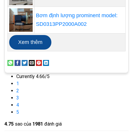
mang được lượng nước mà máy bơm cần
cung cấp.
Bơm định lượng prominent model:
Cột áp: Đường ống phải đủ mạnh để chịu
SD0313PP2000A002
được áp lực của nước được bơm lên từ
giếng.
Xem thêm
Độ sâu giếng: Đường ống phải đủ dài để đến
đáy giếng.
Loại máy bơm: Một số loại máy bơm yêu cầu
loại đường ống cụ thể.
Currently 4.66/5
Ngân sách: Chi phí của đường ống có thể
1
thay đổi tùy thuộc vào kích thước, vật liệu và
2
thương hiệu.
3
4
5
4.7
5
sao của
1981
đánh giá