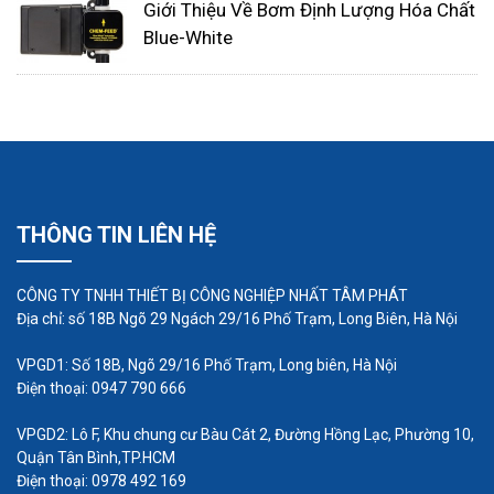
Giới Thiệu Về Bơm Định Lượng Hóa Chất
Blue-White
Bằng cách làm theo các mẹo này, bạn có thể chọn
đường ống phù hợp cho máy bơm giếng khoan
của mình và đảm bảo nó sẽ hoạt động hiệu quả
THÔNG TIN LIÊN HỆ
trong nhiều năm.
Cách lắp đặt máy bơm giếng
CÔNG TY TNHH THIẾT BỊ CÔNG NGHIỆP NHẤT TÂM PHÁT
khoan đúng cách
Địa chỉ: số 18B Ngõ 29 Ngách 29/16 Phố Trạm, Long Biên, Hà Nội
Để lắp đặt máy bơm giếng khoan đúng cách, trước
VPGD1: Số 18B, Ngõ 29/16 Phố Trạm, Long biên, Hà Nội
Điện thoại: 0947 790 666
tiên bạn cần chuẩn bị các công cụ và vật liệu cần
thiết. Sau đó, hãy tuân theo các bước sau đây để
VPGD2: Lô F, Khu chung cư Bàu Cát 2, Đường Hồng Lạc, Phường 10,
thực hiện quá trình lắp đặt một cách chính xác:
Quận Tân Bình,TP.HCM
Điện thoại: 0978 492 169
Bước 1: Chuẩn bị