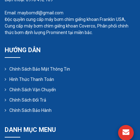
chủ yếu sau đây: áp suất bơm quá cao, van bị
Email: maybomdl@gmail.com
kẹt hoặc đường ống đẩy bị tắc, đấu điện sai
Độc quyền cung cấp máy bơm chìm giếng khoan Franklin USA,
hoặc thiếu dầu
Cung cấp máy bơm chìm giếng khoan Coverco, Phân phối chính
thức bơm định lượng Prominent tại miền bắc.
HƯỚNG DẪN
Chính Sách Bảo Mật Thông Tin
Hình Thức Thanh Toán
Chính Sách Vận Chuyển
Chính Sách Đổi Trả
Chính Sách Bảo Hành
DANH MỤC MENU