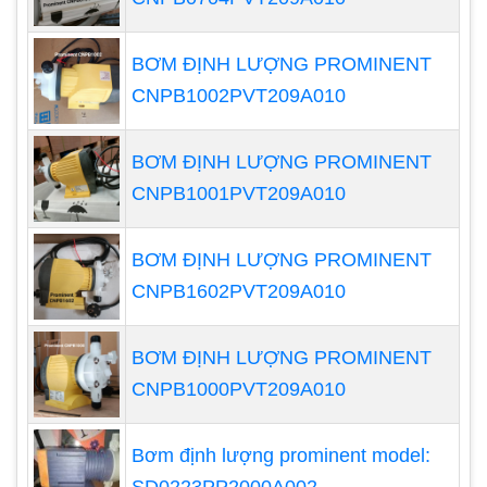
BƠM ĐỊNH LƯỢNG PROMINENT
CNPB1002PVT209A010
BƠM ĐỊNH LƯỢNG PROMINENT
CNPB1001PVT209A010
BƠM ĐỊNH LƯỢNG PROMINENT
CNPB1602PVT209A010
BƠM ĐỊNH LƯỢNG PROMINENT
CNPB1000PVT209A010
Bơm định lượng prominent model:
Bơm định lượng hóa chất hoạt động theo một