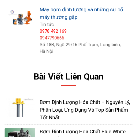
nhiều sự cố do nhiều nguyên nhân khác nhau gây
Máy bơm định lượng và những sự cố
nên. Do chất lượng bơm, do sử dụng không đúng
máy thường gặp
cách, do chọn sai bơm hoặc do bơm đã đến thời
Tin tức
0978 492 169
hạn hư hỏng. Khi gặp phải những sự cố này, người
0947790666
sử dụng có thể tự tìm hiểu khắc phục hoặc nhờ sự
Số 18B, Ngõ 29/16 Phố Trạm, Long biên,
trợ giúp, hỗ trợ từ các đơn vị bảo hành. Xem
Hà Nội
thêm:
Các sự cố thường gặp khi sử dụng máy
thổi khí con sò và cách khắc phục
Bài Viết Liên Quan
Chảy dầu trong bơm
Biểu hiện:
đầu bơm bẩn do dầu bị rò rỉ, có thể
Bơm Định Lượng Hóa Chất – Nguyên Lý,
quan sát bằng mắt thường và phát hiện nếu
Phân Loại, Ứng Dụng Và Top Sản Phẩm
thường xuyên kiểm tra bơm.
Tốt Nhất
Nguyên nhân:
có nhiều nguyên nhân dẫn
Bơm Định Lượng Hóa Chất Blue White
đến sự cố này tuy nhiên trong đó có 3