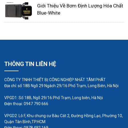
Cách khắc phục:
với lỗi bơm định lượng bị
Giới Thiệu Về Bơm Định Lượng Hóa Chất
chảy dầu bơm rách khắc phục dơn giản hiệu
Blue-White
quả nhất là kiểm tra và thay mới những bộ
phận này đều là những bộ phận quan trọng
hàng đầu của bơm định lượng nếu hư hỏng
sẽ ảnh hưởng đến hiệu suất làm việc của
bơm,sửa chữa không hiệu quả
THÔNG TIN LIÊN HỆ
Thân bơm và động cơ nóng
Biểu hiện:
sự cố này thường thấy khi thân
CÔNG TY TNHH THIẾT BỊ CÔNG NGHIỆP NHẤT TÂM PHÁT
bơm và động cơ toả ra lượng nhiệt lớn, có khi
Địa chỉ: số 18B Ngõ 29 Ngách 29/16 Phố Trạm, Long Biên, Hà Nội
nóng bỏng tay, vừa tốn kém điện năng lại có
VPGD1: Số 18B, Ngõ 29/16 Phố Trạm, Long biên, Hà Nội
thể gây nguy hiêm cho người dùng
Điện thoại: 0947 790 666
Nguyên nhân:
cũng có nhiều nguyên nhân
dẫn đến thân bơm và động cơ bơm định
VPGD2: Lô F, Khu chung cư Bàu Cát 2, Đường Hồng Lạc, Phường 10,
Quận Tân Bình,TP.HCM
lượng nóng, trong đo có các nguyên nhân
Điện thoại: 0978 492 169