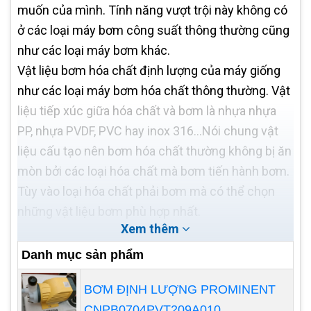
muốn của mình. Tính năng vượt trội này không có
ở các loại máy bơm công suất thông thường cũng
như các loại máy bơm khác.
Vật liệu bơm hóa chất định lượng của máy giống
như các loại máy bơm hóa chất thông thường. Vật
liệu tiếp xúc giữa hóa chất và bơm là nhựa nhựa
PP, nhựa PVDF, PVC hay inox 316…Nói chung vật
liệu cấu tạo nên bơm hóa chất thường không bị ăn
mòn bởi các loại hóa chất mà bơm tiến hành bơm.
Tùy vào loại hóa chất phải bơm mà có thể chọn
những vật liệu bơm phù hợp nhất.
Xem thêm
Nguyên lý hoạt động của bơm
Danh mục sản phẩm
định lượng hóa chất
BƠM ĐỊNH LƯỢNG PROMINENT
CNPB0704PVT209A010