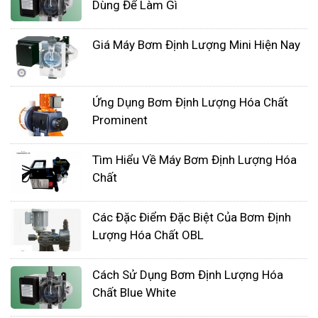
Dùng Để Làm Gì
nguyên nhân cơ bản. Do phớt vỡ do có cặn
bẩn bào bơm, do gioăng bị vỡ, màng bơm
Giá Máy Bơm Định Lượng Mini Hiện Nay
rách do cặn bẩn vào bơm.
Ứng Dụng Bơm Định Lượng Hóa Chất
Prominent
Tìm Hiểu Về Máy Bơm Định Lượng Hóa
Chất
Các Đặc Điểm Đặc Biệt Của Bơm Định
Lượng Hóa Chất OBL
Cách Sử Dụng Bơm Định Lượng Hóa
Chất Blue White