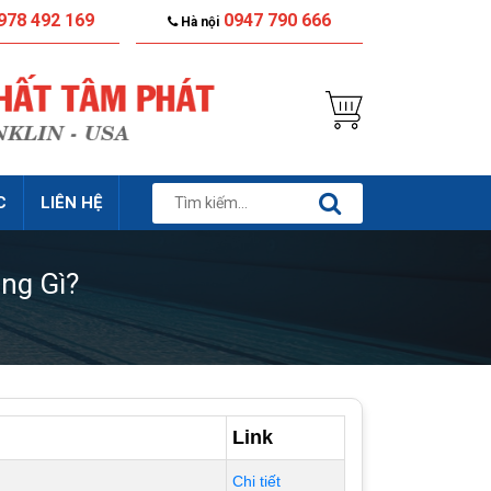
978 492 169
0947 790 666
Hà nội
C
LIÊN HỆ
ng Gì?
Link
Chi tiết