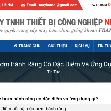
0
, Hà Nội
Email - maybomdl@gmail.com
TP.HCM
TRANG CHỦ
GIỚI THIỆU
DỊCH VỤ
TIN TỨ
ơm Bánh Răng Có Đặc Điểm Và Ứng Dụ
Tin Tức
 bơm bánh răng có đặc điểm và ứng dụng gì?
 điểm nổi bật của bơm bánh răng