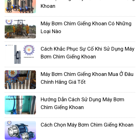
Khoan
này cũng được sử dụng ở khá nhiều nơi.
Máy Bơm Chìm Giếng Khoan Có Những
Loại Nào
Cách Khắc Phục Sự Cố Khi Sử Dụng Máy
Bơm Chìm Giếng Khoan
Máy Bơm Chìm Giếng Khoan Mua Ở Đâu
Chính Hãng Giá Tốt
Dòng bơm chìm giếng khoan của Mastra này khá
đa dạng về sản phẩm, bơm có công suất từ 1 – 30
Hướng Dẫn Cách Sử Dụng Máy Bơm
Hp, sử dụng điện áp 1 pha và 3 pha phù hợp với
Chìm Giếng Khoan
mọi nhu cầu sử dụng cho hộ gia đình hay khu
công nghiệp. Bơm được chia ra thành dòng bơm, 4
Cách Chọn Máy Bơm Chìm Giếng Khoan
inch, 6 inch với lưu lượng mã lên tới 38 m3/h và cột
áp max là 208 mét. Ngoài ra giá thành của dòng