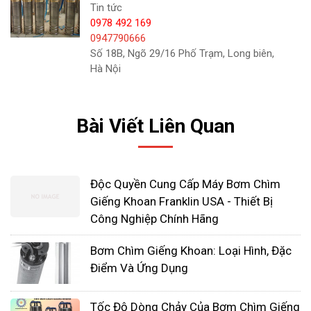
Tin tức
0978 492 169
0947790666
Số 18B, Ngõ 29/16 Phố Trạm, Long biên,
Hà Nội
Bài Viết Liên Quan
Độc Quyền Cung Cấp Máy Bơm Chìm
Giếng Khoan Franklin USA - Thiết Bị
Công Nghiệp Chính Hãng
3. Bơm chìm giếng khoan Mastra
Mastra thương hiệu máy bơm của được sản xuất
Bơm Chìm Giếng Khoan: Loại Hình, Đặc
tại Trung Quốc được sản xuất trên những công
Điểm Và Ứng Dụng
nghệ tiên tiến hàng đầu không thua kém gì những
dòng bơm nhập khẩu khác vì vậy mà dòng bơm
Tốc Độ Dòng Chảy Của Bơm Chìm Giếng