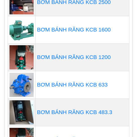
BƠM BÁNH RĂNG KCB 2500
inox có khả năng chống gỉ tốt. Nhờ vậy các sản
phẩm máy bơm chìm giếng khoan của Pentax
thường có độ bền cao và ít mòn .
BƠM BÁNH RĂNG KCB 1600
BƠM BÁNH RĂNG KCB 1200
BƠM BÁNH RĂNG KCB 633
BƠM BÁNH RĂNG KCB 483.3