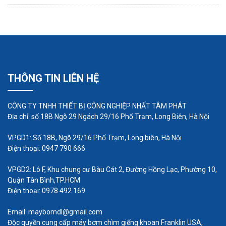
này còn rẻ hơn so với các dòng bơm Ebara, Pentax
nên rất phù hợp với những người tiêu dùng ở các
vùng nông thôn.
THÔNG TIN LIÊN HỆ
CÔNG TY TNHH THIẾT BỊ CÔNG NGHIỆP NHẤT TÂM PHÁT
Địa chỉ: số 18B Ngõ 29 Ngách 29/16 Phố Trạm, Long Biên, Hà Nội
VPGD1: Số 18B, Ngõ 29/16 Phố Trạm, Long biên, Hà Nội
Điện thoại: 0947 790 666
VPGD2: Lô F, Khu chung cư Bàu Cát 2, Đường Hồng Lạc, Phường 10,
Những ưu điểm nổi bật của máy bơm chìm
Quận Tân Bình,TP.HCM
Điện thoại: 0978 492 169
giếng khoan
Email: maybomdl@gmail.com
Bơm được cấu tạo trục đứng tiện lợi và tiết
Độc quyền cung cấp máy bơm chìm giếng khoan Franklin USA,