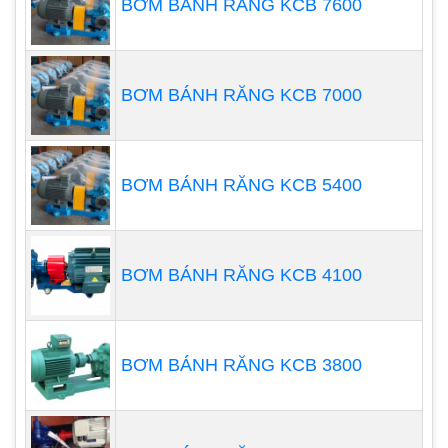
BƠM BÁNH RĂNG KCB 7600
BƠM BÁNH RĂNG KCB 7000
BƠM BÁNH RĂNG KCB 5400
BƠM BÁNH RĂNG KCB 4100
1.
Máy bơm chìm giếng khoan Pentax
BƠM BÁNH RĂNG KCB 3800
Bơm chìm giếng khoan giá rẻ
Pentax là dòng
bơm nhập khẩu nguyên chiếc từ Ý. Bơm được
thiết kế với toàn bộ thân bơm đều được làm bằng