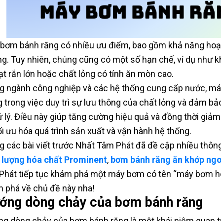
bơm bánh răng có nhiều ưu điểm, bao gồm khả năng hoạt 
g. Tuy nhiên, chúng cũng có một số hạn chế, ví dụ như k
ạt rắn lớn hoặc chất lỏng có tính ăn mòn cao.
g ngành công nghiệp và các hệ thống cung cấp nước, má
g trong việc duy trì sự lưu thông của chất lỏng và đảm bả
ử lý. Điều này giúp tăng cường hiệu quả và đồng thời giảm
ối ưu hóa quá trình sản xuất và vận hành hệ thống.
g các bài viết trước Nhất Tâm Phát đã đề cập nhiều thôn
 lượng hóa chất Prominent
,
bơm bánh răng ăn khớp ngo
Phát tiếp tục khám phá một máy bơm có tên “máy bơm h
 phá về chủ đề này nha!
ớng dòng chảy của bơm bánh răng
g dòng chảy của bơm bánh răng là một khái niệm quan tr