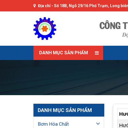
Địa chỉ -
Số 18B, Ngõ 29/16 Phố Trạm, Long biên
DANH MỤC SẢN PHẨM
DANH MỤC SẢN PHẨM
Hướ
Bơm Hóa Chất
Hướ