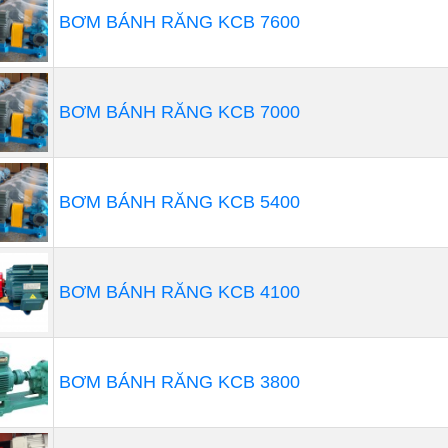
ảnh hưởng đến việc kết nối bơm với các thành phần khác t
BƠM BÁNH RĂNG KCB 7600
BƠM BÁNH RĂNG KCB 7000
BƠM BÁNH RĂNG KCB 5400
BƠM BÁNH RĂNG KCB 4100
BƠM BÁNH RĂNG KCB 3800