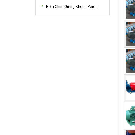
thể 
Bơm Chìm Giếng Khoan Peroni
dẫn.