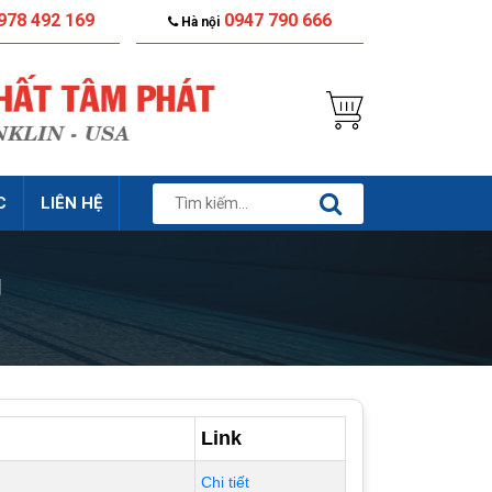
978 492 169
0947 790 666
Hà nội
C
LIÊN HỆ
g
Link
Chi tiết