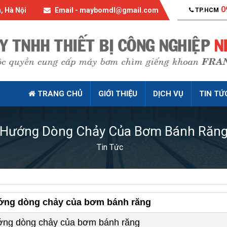
0
, Hà Nội
Email - maybomdl@gmail.com
TP.HCM
TRANG CHỦ
GIỚI THIỆU
DỊCH VỤ
TIN TỨ
Hướng Dòng Chảy Của Bơm Bánh Răn
Tin Tức
ng dòng chảy của bơm bánh răng
ng dòng chảy của bơm bánh răng