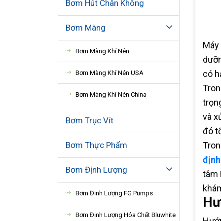
Bơm Hút Chân Không
Bơm Màng
Máy 
Bơm Màng Khí Nén
dưỡn
có h
Bơm Màng Khí Nén USA
Tron
Bơm Màng Khí Nén China
trọn
và x
Bơm Trục Vít
đó t
Bơm Thực Phẩm
Tron
định
Bơm Định Lượng
tâm 
khám
Bơm Định Lượng FG Pumps
Hư
Bơm Định Lượng Hóa Chất Bluwhite
Hướn