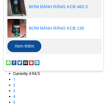
hoàn toàn. Tuy nhiên, các mô hình đầu tiên tỏ ra
BƠM BÁNH RĂNG KCB 483.3
rất thành công và máy bơm đã trở nên phổ biến
vào những năm 1960. Trong cùng thời kỳ này, các
máy bơm được lắp thêm ray dẫn hướng, hỗ trợ
BƠM BÁNH RĂNG KCB 135
tháo máy bơm khi cần sửa chữa. Khi ngày càng có
nhiều công ty bắt đầu nhận thấy những lợi ích của
máy bơm chìm, sự phổ biến của chúng tiếp tục
Xem thêm
phát triển. Hiện nay chúng là một thành phần quan
trọng trong nhiều trạm bơm hiện đại và trong
nhiều ứng dụng khác.
Currently 4.94/5
1
2
3
4
5