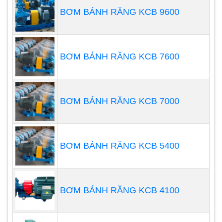
Máy bơm chìm giếng khoan có nhiều loại kích cỡ
BƠM BÁNH RĂNG KCB 9600
khác nhau, được xác định bởi ứng dụng cụ thể mà
chúng được sử dụng. Các mô hình nhỏ hơn có thể
được sử dụng trong nhà hoặc trong các thiết lập
BƠM BÁNH RĂNG KCB 7600
thương mại nhẹ và thường có mức tiêu thụ điện từ
0,75kw đến 2,2kw, chứa chất rắn có đường kính tối
đa là 55mm. Đối với các ứng dụng nặng hơn,
BƠM BÁNH RĂNG KCB 7000
chẳng hạn như trong các ứng dụng xây dựng và
công nghiệp, các máy bơm lớn hơn có sẵn và
những máy bơm này thường có thể xử lý chất thải
BƠM BÁNH RĂNG KCB 5400
và chất rắn lên đến 65mm.
BƠM BÁNH RĂNG KCB 4100