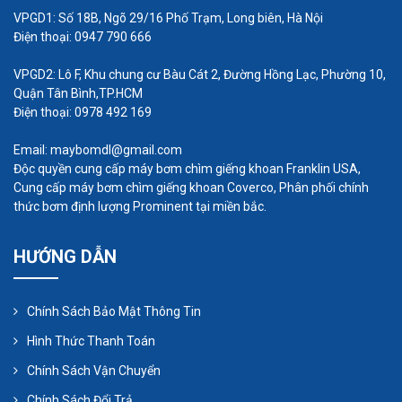
VPGD1: Số 18B, Ngõ 29/16 Phố Trạm, Long biên, Hà Nội
ứng dụng công nghiệp, lắp hai máy bơm với nhau
Điện thoại: 0947 790 666
thường là lựa chọn ưu tiên, vì nó cung cấp mức độ
dự phòng nếu một trong các thiết bị ngừng hoạt
VPGD2: Lô F, Khu chung cư Bàu Cát 2, Đường Hồng Lạc, Phường 10,
Quận Tân Bình,TP.HCM
động; nó làm giảm mức độ hao mòn trên các máy
Điện thoại: 0978 492 169
bơm riêng lẻ; và nó cung cấp công suất lớn hơn
nếu được yêu cầu.
Email: maybomdl@gmail.com
Độc quyền cung cấp máy bơm chìm giếng khoan Franklin USA,
Cung cấp máy bơm chìm giếng khoan Coverco, Phân phối chính
thức bơm định lượng Prominent tại miền bắc.
HƯỚNG DẪN
Chính Sách Bảo Mật Thông Tin
Hình Thức Thanh Toán
Chính Sách Vận Chuyển
Chính Sách Đổi Trả