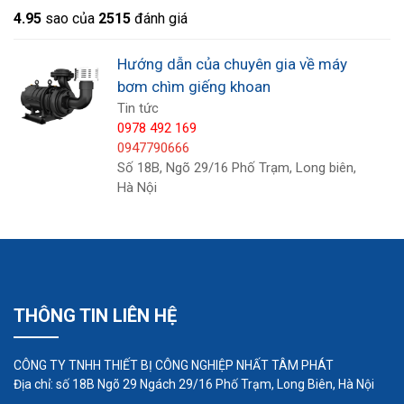
4.9
5
sao của
2515
đánh giá
Hướng dẫn của chuyên gia về máy
bơm chìm giếng khoan
Tin tức
0978 492 169
0947790666
Số 18B, Ngõ 29/16 Phố Trạm, Long biên,
Hà Nội
Ứng dụng máy bơm chìm giếng
khoan
THÔNG TIN LIÊN HỆ
Máy bơm chìm giếng khoan được sản xuất với
nhiều loại kích cỡ phù hợp với các ứng dụng khác
CÔNG TY TNHH THIẾT BỊ CÔNG NGHIỆP NHẤT TÂM PHÁT
nhau; chúng có thể được cài đặt như một đơn vị
Địa chỉ: số 18B Ngõ 29 Ngách 29/16 Phố Trạm, Long Biên, Hà Nội
duy nhất hoặc như một hệ thống kép. Trong các