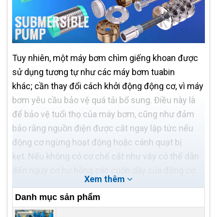
Tuy nhiên, một máy bơm chìm giếng khoan được
sử dụng tương tự như các máy bơm tuabin
khác; cần thay đổi cách khởi động động cơ, vì máy
bơm yêu cầu bảo vệ quá tải bổ sung. Điều này là
để bảo vệ tuổi thọ của máy bơm, cũng như đảm
bảo rằng nguồn điện được cắt ngay lập tức nếu
động cơ ngừng hoạt động hoặc cánh quạt bị
kẹt. Nếu không có cơ chế cắt như vậy có thể dẫn
đến nguy cơ hư hỏng các cuộn dây của động cơ.
Xem thêm
Năng lực hoạt động máy bơm
Danh mục sản phẩm
chìm giếng khoan