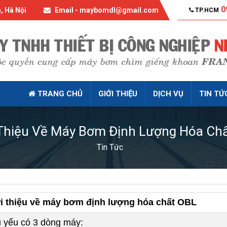
0
, Hà Nội
Email - maybomdl@gmail.com
TP.HCM
TRANG CHỦ
GIỚI THIỆU
DỊCH VỤ
TIN TỨ
 Thiệu Về Máy Bơm Định Lượng Hóa Chấ
Tin Tức
i thiệu về máy bơm định lượng hóa chất OBL
 yếu có 3 dòng máy: