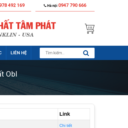
978 492 169
0947 790 666
Hà nội
C
LIÊN HỆ
t Obl
Link
Chi tiết