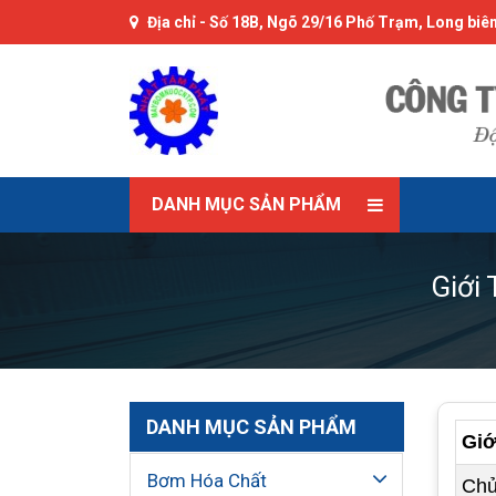
Địa chỉ -
Số 18B, Ngõ 29/16 Phố Trạm, Long biên
DANH MỤC SẢN PHẨM
Giới
DANH MỤC SẢN PHẨM
Giớ
Bơm Hóa Chất
Chủ