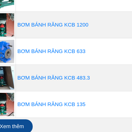
định lượng piston được đánh giá là loại máy bơm hoạt đ
BƠM BÁNH RĂNG KCB 1200
g các dòng máy bơm định lượng hiện có trên trị trường h
g các trường hợp chất lỏng cần bơm không có tính mài m
g quy trình bơm không yêu cầu độ khắt khe về chống rò rỉ
cao
BƠM BÁNH RĂNG KCB 633
Bơm định lượng màng
BƠM BÁNH RĂNG KCB 483.3
máy hoạt động, motor và cần đẩy sẽ dịch chuyển chiếc m
 kéo chất lỏng cần bơm vào buồng bơm. Khi buồng bơm đầ
 cách ép màng bơm (sử dụng cần đẩy) có tác dụng đẩy ch
 định hướng nhờ 2 van 1 chiều bao gồm: van hút ở đườn
BƠM BÁNH RĂNG KCB 135
 chủ yếu cho các ngành công nghiệp: nước sạch, bơm bùn
Xem thêm
ng ứng dụng của máy bơm OBL