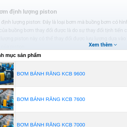
Bơm định lượng piston
định lượng piston: Đây là loại bơm mà buồng bơm có hình
 của buồng bơm thay đổi được là do sự thay đổi tịnh tiến 
 lượng piston này có thể thay đổi được lưu lượng dựa vào 
Xem thêm
h của piston.
h mục sản phẩm
BƠM BÁNH RĂNG KCB 9600
BƠM BÁNH RĂNG KCB 7600
BƠM BÁNH RĂNG KCB 7000