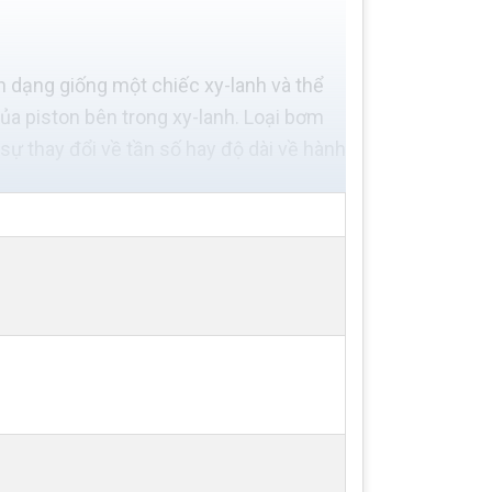
 dạng giống một chiếc xy-lanh và thể
của piston bên trong xy-lanh. Loại bơm
sự thay đổi về tần số hay độ dài về hành