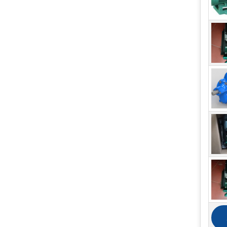
Bơm 
tron
tron
nhữn
lực 
3. 
Khi 
dụng
bằng
được
dụng
Nhữ