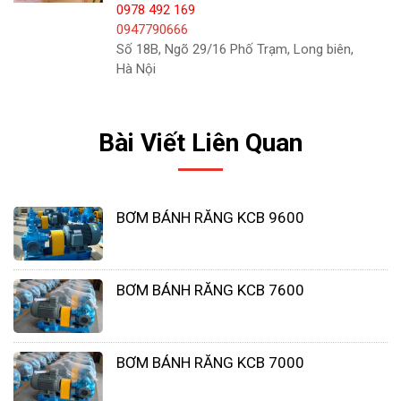
0978 492 169
xuất, không qua trung gian nên có giá tốt nhất thị
0947790666
Số 18B, Ngõ 29/16 Phố Trạm, Long biên,
trường.
Hà Nội
Chúng tôi còn đảm bảo các chính sách bán hàng
và bảo hành chu đáo, hỗ trợ quý khách khi cần. Tất
Bài Viết Liên Quan
cả sẽ làm hài lòng khách hàng cả về chất lượng
sản phẩm lẫn chất lượng dịch vụ.
BƠM BÁNH RĂNG KCB 9600
Khách hàng hãy nhanh chóng liên hệ ngay với
công ty chúng tôi để được nhân viên công ty tư
vấn và báo giá tốt nhất.
BƠM BÁNH RĂNG KCB 7600
BƠM BÁNH RĂNG KCB 7000