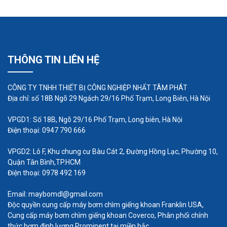
THÔNG TIN LIÊN HỆ
CÔNG TY TNHH THIẾT BỊ CÔNG NGHIỆP NHẤT TÂM PHÁT
Địa chỉ: số 18B Ngõ 29 Ngách 29/16 Phố Trạm, Long Biên, Hà Nội
VPGD1: Số 18B, Ngõ 29/16 Phố Trạm, Long biên, Hà Nội
Điện thoại: 0947 790 666
VPGD2: Lô F, Khu chung cư Bàu Cát 2, Đường Hồng Lạc, Phường 10,
Quận Tân Bình,TP.HCM
Điện thoại: 0978 492 169
Email: maybomdl@gmail.com
Độc quyền cung cấp máy bơm chìm giếng khoan Franklin USA,
Cung cấp máy bơm chìm giếng khoan Coverco, Phân phối chính
thức bơm định lượng Prominent tại miền bắc.