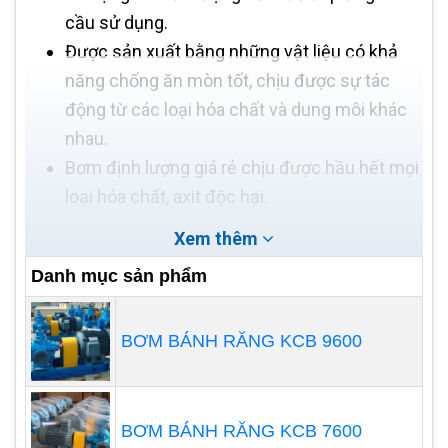
cầu sử dụng.
Được sản xuất bằng những vật liệu có khả
năng chống ăn mòn tốt, chịu được sự tác
động từ các loại hóa chất và dung môi khác
nhau.
Bơm định lượng giá rẻ chịu được hầu hết mọi
loại hóa chất, axit độc hại.
Xem thêm
Danh mục sản phẩm
BƠM BÁNH RĂNG KCB 9600
BƠM BÁNH RĂNG KCB 7600