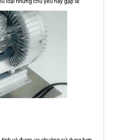
iều loại nhưng chủ yếu hay gặp là:
m tình và được ưa chuộng sử dụng hơn