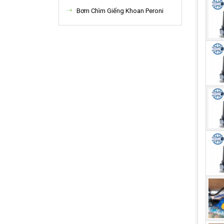
đẩy 
Bơm Chìm Giếng Khoan Peroni
việc
Chứ
Cần 
Tránh
Cân 
Thôn
tan.