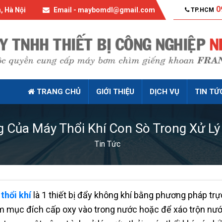
0
, Hà Nội
Email - maybomdl@gmail.com
TP.HCM
TRANG CHỦ
GIỚI THIỆU
DỊCH VỤ
TIN TỨ
 Của Máy Thổi Khí Con Sò Trong Xử Lý
Tin Tức
thổi khí
là 1 thiết bị đẩy không khí bằng phương pháp trự
 mục đích cấp oxy vào trong nước hoặc để xáo trộn nước. 