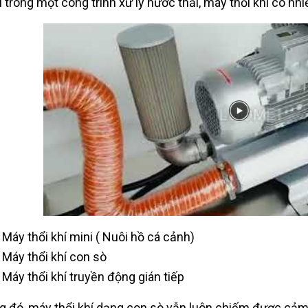
u trong một công trình xử lý nước thải, máy thổi khí có nh
Máy thổi khí mini ( Nuôi hồ cá cảnh)
Máy thổi khí con sò
Máy thổi khí truyền động gián tiếp
g đó, máy thổi khí dạng con sò vẫn luôn chiếm được cả