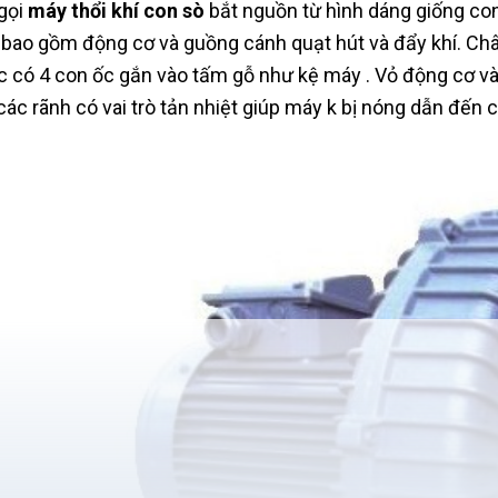
gọi
máy thổi khí con sò
bắt nguồn từ hình dáng giống co
bao gồm động cơ và guồng cánh quạt hút và đẩy khí. Ch
c có 4 con ốc gắn vào tấm gỗ như kệ máy . Vỏ động cơ v
các rãnh có vai trò tản nhiệt giúp máy k bị nóng dẫn đến 