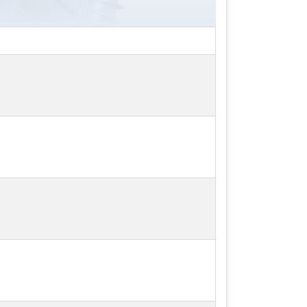
 máy bơm không khí dạng ly tâm. Khi
 quạt sẽ hút không khí từ ống hút và