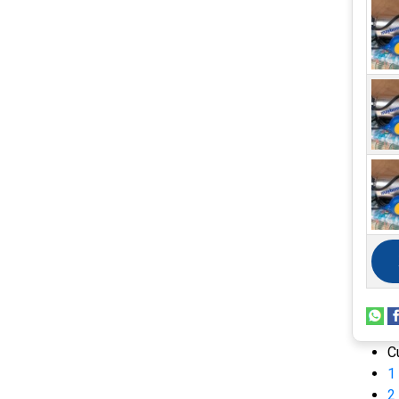
C
1
2