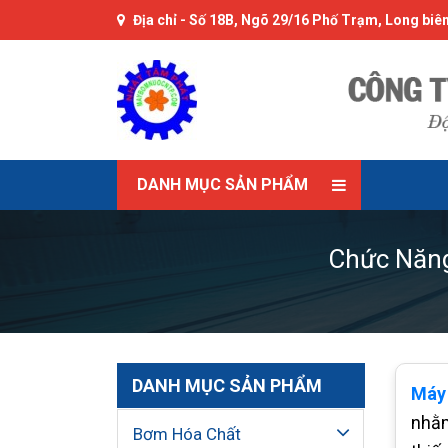
Địa chỉ -
Số 18B, Ngõ 29/16 Phố Trạm, Long biên
DANH MỤC SẢN PHẨM
Chức Năng
DANH MỤC SẢN PHẨM
Máy 
nhằm
Bơm Hóa Chất