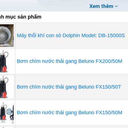
Xem thêm
h mục sản phẩm
Máy thổi khí con sò Dolphin Model: DB-15000S
Bơm chìm nước thải gang Beluno FX200/50M
Bơm chìm nước thải gang Beluno FX150/50T
yên lý hoạt động của máy thổi khí con sò
Bơm chìm nước thải gang Beluno FX150/50M
ên lý hoạt động của máy cũng thật đơn giản. Nó như một
quay với một tốc độ theo tốc độ của động cơ, guồng cánh