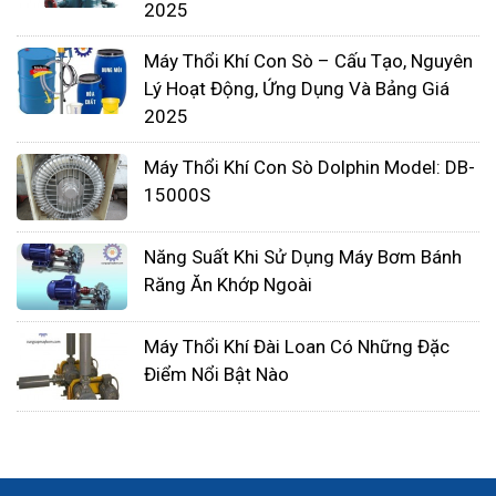
để cung cấp oxy cho quá trình xử lý nước
2025
thải, hoặc dùng để lên men hiếu khí.
Máy Thổi Khí Con Sò – Cấu Tạo, Nguyên
Máy thổi khí công suất nhỏ cũng được ứng
Lý Hoạt Động, Ứng Dụng Và Bảng Giá
dụng trong vận chuyển chất bột, thổi khí với
2025
quy mô nhỏ.
Ứng dụng cho các ngành công nghiệp đúc,
Máy Thổi Khí Con Sò Dolphin Model: DB-
mạ kim loại.
15000S
Ngoài ra, máy thổi khí công suất nhỏ cũng
Năng Suất Khi Sử Dụng Máy Bơm Bánh
được sử dụng cho các nhu cầu cá nhân khác
Răng Ăn Khớp Ngoài
như sục khí bể bơi, hồ cá hoặc dùng trong
ngành nuôi trồng thủy hải sản.
Máy Thổi Khí Đài Loan Có Những Đặc
Điểm Nổi Bật Nào