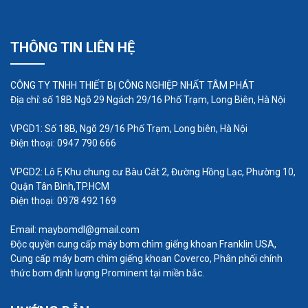
THÔNG TIN LIÊN HỆ
CÔNG TY TNHH THIẾT BỊ CÔNG NGHIỆP NHẤT TÂM PHÁT
Địa chỉ: số 18B Ngõ 29 Ngách 29/16 Phố Trạm, Long Biên, Hà Nội
Cách lựa chọn máy thổi khí con
VPGD1: Số 18B, Ngõ 29/16 Phố Trạm, Long biên, Hà Nội
sò mini ở đâu tốt nhất?
Điện thoại: 0947 790 666
Trên thị trường hiện nay có rất nhiều loại máy thổi
VPGD2: Lô F, Khu chung cư Bàu Cát 2, Đường Hồng Lạc, Phường 10,
Quận Tân Bình,TP.HCM
khí đến từ các thương hiệu khác nhau để mọi
Điện thoại: 0978 492 169
người lựa chọn. Chúng ta cần sáng suốt khi lựa
Email: maybomdl@gmail.com
chọn bởi không phải tất cả mọi
máy thổi khí công
Độc quyền cung cấp máy bơm chìm giếng khoan Franklin USA,
suất nhỏ
đều có thể đáp ứng tốt nhu cầu sử dụng.
Cung cấp máy bơm chìm giếng khoan Coverco, Phân phối chính
Để chọn được thiết bị phù hợp, đáp ứng tốt nhu
thức bơm định lượng Prominent tại miền bắc.
cầu sử dụng mọi người nên: