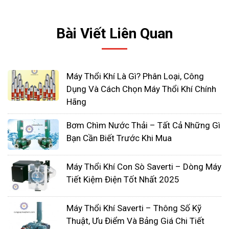
Bài Viết Liên Quan
Máy Thổi Khí Là Gì? Phân Loại, Công
Các ứng dụng máy thổi khí con
Dụng Và Cách Chọn Máy Thổi Khí Chính
Hãng
sò mini
Bơm Chìm Nước Thải – Tất Cả Những Gì
Thiết kế nhỏ gọn, không gây ồn khi hoạt động, tiết
Bạn Cần Biết Trước Khi Mua
kiệm điện năng… chính là những đặc điểm nổi bật
và là ưu thế của các dòng máy thổi khí công suất
Máy Thổi Khí Con Sò Saverti – Dòng Máy
nhỏ. Cũng chính vì các ưu điểm này nên máy công
Tiết Kiệm Điện Tốt Nhất 2025
suất nhỏ được ưa chuộng và ứng dụng trong
nhiều lĩnh vực khác nhau.
Máy Thổi Khí Saverti – Thông Số Kỹ
Máy được sử dụng cho các bể nước thải nhỏ
Thuật, Ưu Điểm Và Bảng Giá Chi Tiết