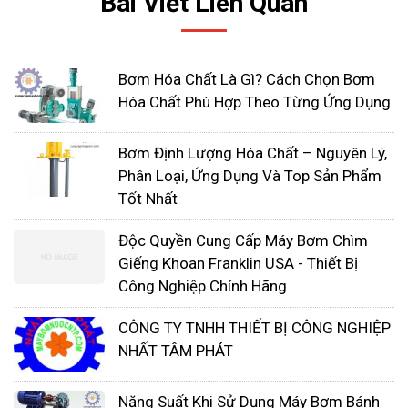
Bài Viết Liên Quan
Bơm Hóa Chất Là Gì? Cách Chọn Bơm
Hóa Chất Phù Hợp Theo Từng Ứng Dụng
Bơm Định Lượng Hóa Chất – Nguyên Lý,
Phân Loại, Ứng Dụng Và Top Sản Phẩm
Tốt Nhất
Độc Quyền Cung Cấp Máy Bơm Chìm
Có hàng ngàn máy bơm trên thị trường nằm trong
Giếng Khoan Franklin USA - Thiết Bị
các loại này và hoạt động đáng kinh ngạc trong
Công Nghiệp Chính Hãng
hầu hết các trường hợp. Tuy nhiên, nhiều trong số
chúng cũng có những hạn chế nghiêm trọng khi
CÔNG TY TNHH THIẾT BỊ CÔNG NGHIỆP
xử lý chất lỏng ăn mòn hoặc mài mòn cao, hoặc
NHẤT TÂM PHÁT
chất lỏng có hàm lượng chất rắn cao, như bùn.
Ngành công nghiệp hóa chất đang rất cần một
Năng Suất Khi Sử Dụng Máy Bơm Bánh