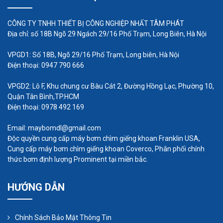
CÔNG TY TNHH THIẾT BỊ CÔNG NGHIỆP NHẤT TÂM PHÁT
Địa chỉ: số 18B Ngõ 29 Ngách 29/16 Phố Trạm, Long Biên, Hà Nội
VPGD1: Số 18B, Ngõ 29/16 Phố Trạm, Long biên, Hà Nội
Điện thoại: 0947 790 666
VPGD2: Lô F, Khu chung cư Bàu Cát 2, Đường Hồng Lạc, Phường 10,
Quận Tân Bình,TP.HCM
Điện thoại: 0978 492 169
Email: maybomdl@gmail.com
Độc quyền cung cấp máy bơm chìm giếng khoan Franklin USA,
Cung cấp máy bơm chìm giếng khoan Coverco, Phân phối chính
thức bơm định lượng Prominent tại miền bắc.
HƯỚNG DẪN
Phạm vi của các sản phẩm được sản xuất trong
ngành hóa chất là rất lớn và máy bơm được sử
Chính Sách Bảo Mật Thông Tin
dụng rộng rãi trong các ngành dầu khí, hóa dầu,