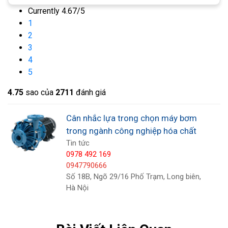
quá trình.
Currently 4.67/5
1
2
Máy bơm tuabin:
Những máy bơm này có cánh
3
quạt giống như tuabin với răng định hướng triệt để
4
để di chuyển chất lỏng. Bơm tuabin kết hợp tính
5
linh hoạt của bơm ly tâm với áp suất xả cao của
4.7
5
sao của
2711
đánh giá
bơm chuyển tích cực. Tuy nhiên, chúng không
thích hợp cho việc vận chuyển chất lỏng có hàm
Cân nhắc lựa trong chọn máy bơm
lượng chất rắn.
trong ngành công nghiệp hóa chất
Tin tức
0978 492 169
0947790666
Số 18B, Ngõ 29/16 Phố Trạm, Long biên,
Hà Nội