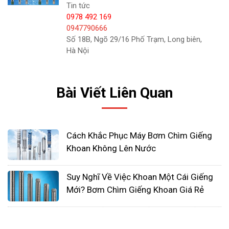
Tin tức
0978 492 169
0947790666
Số 18B, Ngõ 29/16 Phố Trạm, Long biên,
Hà Nội
Bài Viết Liên Quan
Cách Khắc Phục Máy Bơm Chìm Giếng
Khoan Không Lên Nước
Nếu bạn lo ngại hệ thống máy bơm giếng của
Suy Nghĩ Về Việc Khoan Một Cái Giếng
mình không hoạt động như bình thường, hãy xem
Mới? Bơm Chìm Giếng Khoan Giá Rẻ
xét các dấu hiệu cảnh báo sau:
Áp suất nước thấp - Áp suất nước giảm đáng