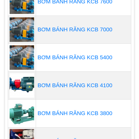
BƠM BÁNH RĂNG KCB 7600
cơ càng mạnh thì càng ít phải chạy.
Chất lượng động cơ - Loại và chất lượng của
ổ trục động cơ điện, cùng với các yêu cầu về
BƠM BÁNH RĂNG KCB 7000
bôi trơn, sẽ ảnh hưởng đến tuổi thọ của máy
bơm.
Cặn nước - Cặn bẩn có thểmài mòn và có thể
BƠM BÁNH RĂNG KCB 5400
làm mòn vòng bi máy bơm. Máy bơm chìm có
thể được sử dụng trong các giếng cạn,
nhưng tảo, phù sa, cát và các chất gây ô
BƠM BÁNH RĂNG KCB 4100
nhiễm khác được tìm thấy trong vùng nước
nông có thể làm giảm tuổi thọ của máy bơm.
Lắp đặt chất lượng - Việc lắp đặt không chỉ là
BƠM BÁNH RĂNG KCB 3800
kết nối máy bơm và dây dẫn. Điều quan trọng
là phải đảm bảo vị trí thích hợp cho van kiểm
tra, bộ lọc và hệ thống dây điện.