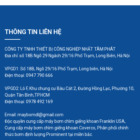
kể trong vòi hoa sen hoặc trong những thời
điểm khác có thểc ho thấy máy bơm giếng
có vấn đề.
THÔNG TIN LIÊN HỆ
Đạp xe không liên tục - Nếu máy bơm nước
giếng tắt và bật không có lý do rõ ràng, có thể
CÔNG TY TNHH THIẾT BỊ CÔNG NGHIỆP NHẤT TÂM PHÁT
có sự cốv ới công tắc điều khiển áp suất.
Địa chỉ: số 18B Ngõ 29 Ngách 29/16 Phố Trạm, Long Biên, Hà Nội
Chu kỳ ngắn - Nếu máy bơm tắt quá nhanh,
có thể mất áp suất không khí trong bình điều
VPGD1: Số 18B, Ngõ 29/16 Phố Trạm, Long biên, Hà Nội
Điện thoại: 0947 790 666
khiển do tắc nghẽn hoặc công tắc điều khiển
bị hỏng.
VPGD2: Lô F, Khu chung cư Bàu Cát 2, Đường Hồng Lạc, Phường 10,
Quận Tân Bình,TP.HCM
Các máy bơm giếng khác cần
Điện thoại: 0978 492 169
xem xét
Email: maybomdl@gmail.com
Không phải tất cả các máy bơm đều yêu cầu tiếp
Độc quyền cung cấp máy bơm chìm giếng khoan Franklin USA,
Cung cấp máy bơm chìm giếng khoan Coverco, Phân phối chính
cận với năng lượng điện. Các tùy chọn máy bơm
thức bơm định lượng Prominent tại miền bắc.
khác bao gồm năng lượng mặt trời, động học, khí