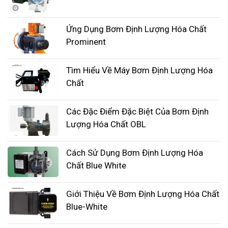
động hoá việc vận hành của máy bơm, giúp điều
chỉnh lưu lượng nước theo yêu cầu cụ thể của ứng
Ứng Dụng Bơm Định Lượng Hóa Chất
dụng.
Prominent
Bộ điều khiển máy bơm định lượng thường bao
gồm các thành phần chính như cảm biến áp suất,
Tìm Hiểu Về Máy Bơm Định Lượng Hóa
bộ vi xử lý, màn hình hiển thị, nút nhấn và các phần
Chất
mềm điều khiển. Cảm biến áp suất được sử dụng
để theo dõi áp suất trong đường ống nước, từ đó
Các Đặc Điểm Đặc Biệt Của Bơm Định
Lượng Hóa Chất OBL
cung cấp thông tin về lưu lượng nước hiện tại. Bộ
vi xử lý sẽ xử lý thông tin từ cảm biến và điều
Cách Sử Dụng Bơm Định Lượng Hóa
khiển máy bơm sao cho lưu lượng nước đạt được
Chất Blue White
theo yêu cầu.
Giới Thiệu Về Bơm Định Lượng Hóa Chất
Blue-White