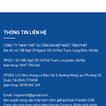
THÔNG TIN LIÊN HỆ
CÔNG TY TNHH THIẾT BỊ CÔNG NGHIỆP NHẤT TÂM PHÁT
Màn hình hiển thị và nút nhấn thường được tích
Địa chỉ: số 18B Ngõ 29 Ngách 29/16 Phố Trạm, Long Biên, Hà Nội
hợp trên bộ điều khiển để người sử dụng có thể
VPGD1: Số 18B, Ngõ 29/16 Phố Trạm, Long biên, Hà Nội
theo dõi thông số vận hành của máy bơm và thực
Điện thoại: 0947 790 666
hiện các thiết lập cần thiết. Phần mềm điều khiển
VPGD2: Lô F, Khu chung cư Bàu Cát 2, Đường Hồng Lạc, Phường 10,
cung cấp giao diện để cấu hình các thông số vận
Quận Tân Bình,TP.HCM
hành, lập trình các chu trình hoạt động và theo dõi
Điện thoại: 0978 492 169
hiệu suất của máy bơm.
Email: maybomdl@gmail.com
Trong quá trình vận hành, bộ điều khiển máy bơm
Độc quyền cung cấp máy bơm chìm giếng khoan Franklin USA,
Cung cấp máy bơm chìm giếng khoan Coverco, Phân phối chính
định lượng có khả năng tự động điều chỉnh tốc độ