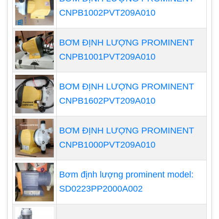
lỏng và khoảng cách vận chuyển. Công thức và
CNPB1002PVT209A010
bảng tra thông số kỹ thuật từ nhà sản xuất ống
bơm cũng là những công cụ hữu ích để lựa chọn
BƠM ĐỊNH LƯỢNG PROMINENT
kích thước ống phù hợp.
CNPB1001PVT209A010
BƠM ĐỊNH LƯỢNG PROMINENT
CNPB1602PVT209A010
BƠM ĐỊNH LƯỢNG PROMINENT
CNPB1000PVT209A010
Bơm định lượng prominent model:
SD0223PP2000A002
Trong quá trình thiết kế hệ thống bơm, việc chọn