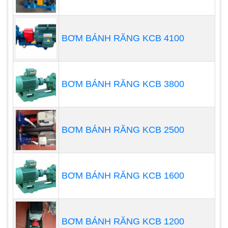
ngoài rìa sát đường ống.
Hệ thống điều khiển: Mục đích để đảm bảo
BƠM BÁNH RĂNG KCB 4100
định lượng chính xác, có thể bật/tắt đúng
thời điểm cụ thể. Nó có thể là hệ thống điều
khieernt rung tâm tự động hoặc điều khiển
BƠM BÁNH RĂNG KCB 3800
bằng tay
BƠM BÁNH RĂNG KCB 2500
BƠM BÁNH RĂNG KCB 1600
BƠM BÁNH RĂNG KCB 1200