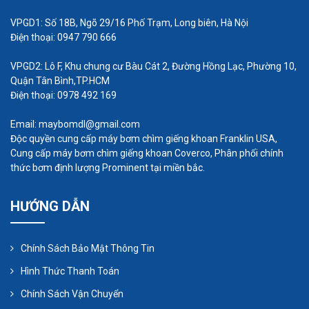
thước và các yếu tố kĩ thuật khác của máy
VPGD1: Số 18B, Ngõ 29/16 Phố Trạm, Long biên, Hà Nội
bơm định lượng. Ống hút ngắn hơn thì cho
Điện thoại: 0947 790 666
hiệu quả tốt hơn.
VPGD2: Lô F, Khu chung cư Bàu Cát 2, Đường Hồng Lạc, Phường 10,
Quận Tân Bình,TP.HCM
Điện thoại: 0978 492 169
Email: maybomdl@gmail.com
Độc quyền cung cấp máy bơm chìm giếng khoan Franklin USA,
Cung cấp máy bơm chìm giếng khoan Coverco, Phân phối chính
thức bơm định lượng Prominent tại miền bắc.
HƯỚNG DẪN
Chính Sách Bảo Mật Thông Tin
Hình Thức Thanh Toán
Chính Sách Vận Chuyển