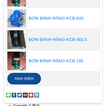
BƠM BÁNH RĂNG KCB 633
BƠM BÁNH RĂNG KCB 483.3
Nguyên lý hoạt động:
Bộ phận truyền động có chức năng truyền
chuyển động quay của động cơ sang chuyển
BƠM BÁNH RĂNG KCB 135
động của cánh bơm.
Lưu lượng bơm có thể thay đổi bằng tay nhờ
độ dài hành trình và tần số hành trình, đa số
Xem thêm
được điều chỉnh bằng nút vặn.
Các bộ phụ trợ thủy lực hoặc khí nén cũng có
thể được dùng thay cho nút vặn, nhất là tại
các vị trí mà lưu lượng cần phải tương ứng với
Currently 4.78/5