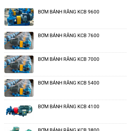
BƠM BÁNH RĂNG KCB 9600
BƠM BÁNH RĂNG KCB 7600
BƠM BÁNH RĂNG KCB 7000
BƠM BÁNH RĂNG KCB 5400
2. Cách lắp đặt bơm định lượng
BƠM BÁNH RĂNG KCB 4100
hóa chất:
Kiểm tra tất cả các thiết bị và phụ kiện đi
BƠM BÁNH RĂNG KCB 3800