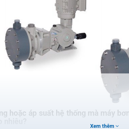
ng hoặc áp suất hệ thống mà máy bơm
o nhiêu?
Xem thêm