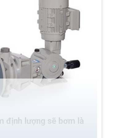
 định lượng sẽ bơm là