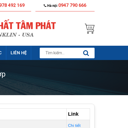
978 492 169
0947 790 666
Hà nội
C
LIÊN HỆ
ợp
Link
Chi tiết