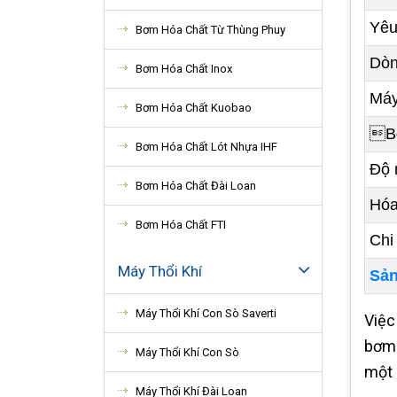
Yêu
Bơm Hóa Chất Từ Thùng Phuy
Dòn
Bơm Hóa Chất Inox
Máy
Bơm Hóa Chất Kuobao
Bơ
Bơm Hóa Chất Lót Nhựa IHF
Độ 
Bơm Hóa Chất Đài Loan
Hóa
Bơm Hóa Chất FTI
Chi
Máy Thổi Khí
Sản
Máy Thổi Khí Con Sò Saverti
Việc
bơm 
Máy Thổi Khí Con Sò
một 
Máy Thổi Khí Đài Loan