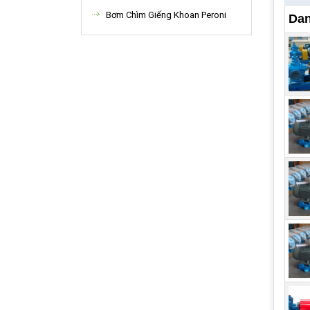
Đây 
Bơm Chìm Giếng Khoan Peroni
Dan
đó v
bơm 
hóa 
khi 