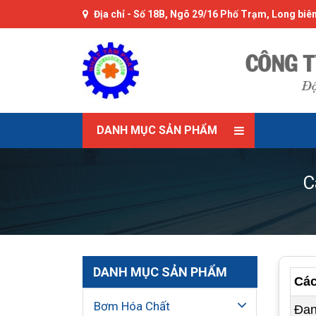
Địa chỉ -
Số 18B, Ngõ 29/16 Phố Trạm, Long biên
DANH MỤC SẢN PHẨM
C
DANH MỤC SẢN PHẨM
Các
Bơm Hóa Chất
Đan