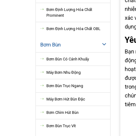
chất
nhiễ
Bơm Định Lượng Hóa Chất
Prominent
xác 
dụng
Bơm Định Lượng Hóa Chất OBL
Yêu
Bơm Bùn
Bạn 
Bơm Bùn Có Cánh Khuấy
động
hoạt
Máy Bơm Nhu Động
được
tron
Bơm Bùn Trục Ngang
chún
Máy Bơm Hút Bùn Đặc
tiêm
Bơm Chìm Hút Bùn
Bơm Bùn Trục Vít