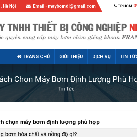
0
, Hà Nội
Email - maybomdl@gmail.com
TP.HCM
TRANG CHỦ
GIỚI THIỆU
DỊCH VỤ
TIN TỨ
ách Chọn Máy Bơm Định Lượng Phù H
Tin Tức
h chọn máy bơm định lượng phù hợp
g bơm hóa chất và nồng độ gì?