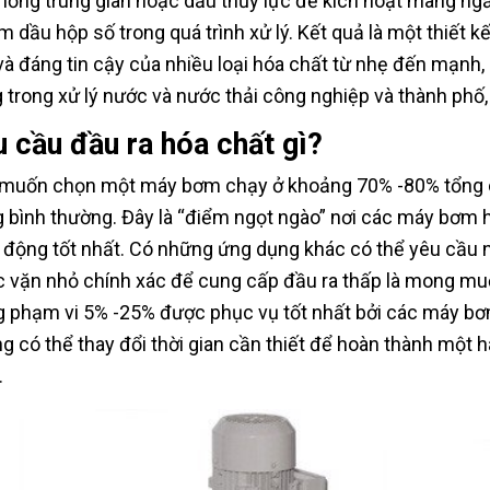
 lỏng trung gian hoặc dầu thủy lực để kích hoạt màng ng
m dầu hộp số trong quá trình xử lý. Kết quả là một thiết
và đáng tin cậy của nhiều loại hóa chất từ ​​nhẹ đến mạn
 trong xử lý nước và nước thải công nghiệp và thành phố,
 cầu đầu ra hóa chất gì?
muốn chọn một máy bơm chạy ở khoảng 70% -80% tổng cô
 bình thường. Đây là “điểm ngọt ngào” nơi các máy bơm hó
 động tốt nhất. Có những ứng dụng khác có thể yêu cầu n
 vặn nhỏ chính xác để cung cấp đầu ra thấp là mong muốn
g phạm vi 5% -25% được phục vụ tốt nhất bởi các máy bơm
g có thể thay đổi thời gian cần thiết để hoàn thành một h
.