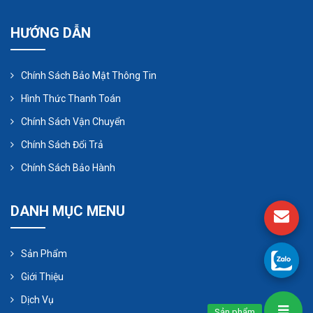
HƯỚNG DẪN
Chính Sách Bảo Mật Thông Tin
Hình Thức Thanh Toán
Chính Sách Vận Chuyển
Chính Sách Đổi Trả
Chính Sách Bảo Hành
DANH MỤC MENU
Các lí do khiến máy bơm thực
phẩm nhanh hư hỏng
Sản Phẩm
Lựa chọn sai loại bơm:
Giới Thiệu
Dịch Vụ
Chọn loại bơm không phù hợp với loại thực phẩm
Sản phẩm