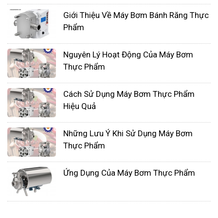
Giới Thiệu Về Máy Bơm Bánh Răng Thực
Phẩm
Nguyên Lý Hoạt Động Của Máy Bơm
Thực Phẩm
Cách Sử Dụng Máy Bơm Thực Phẩm
Hiệu Quả
Bơm hóa chất trong các nhà máy: Bơm được sử
dụng để bơm hóa chất trong các quá trình sản
Những Lưu Ý Khi Sử Dụng Máy Bơm
xuất.
Thực Phẩm
Bơm nước thải trong các nhà máy xử lý nước
Ứng Dụng Của Máy Bơm Thực Phẩm
thải: Bơm được sử dụng để bơm nước thải từ các
khu vực cần xử lý đến nhà máy xử lý nước thải.
Lợi ích của việc sử dụng bơm