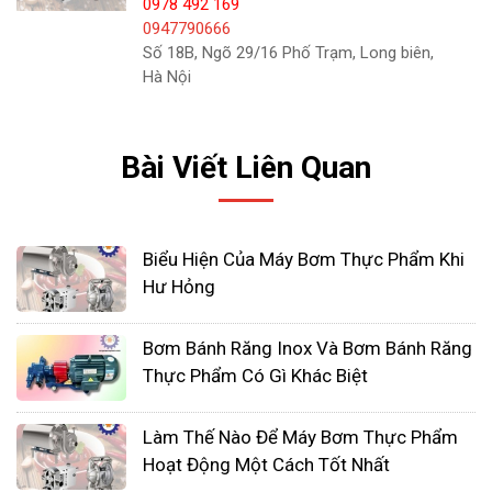
0978 492 169
lỏng, sệt.
0947790666
Số 18B, Ngõ 29/16 Phố Trạm, Long biên,
Ngoài ra, bơm thực phẩm còn được sử dụng trong
Hà Nội
các ứng dụng khác như:
Bơm nước trong hệ thống tưới tiêu: Bơm được sử
Bài Viết Liên Quan
dụng để bơm nước từ nguồn nước đến các khu
vực cần tưới.
Biểu Hiện Của Máy Bơm Thực Phẩm Khi
Hư Hỏng
Bơm Bánh Răng Inox Và Bơm Bánh Răng
Thực Phẩm Có Gì Khác Biệt
Làm Thế Nào Để Máy Bơm Thực Phẩm
Hoạt Động Một Cách Tốt Nhất