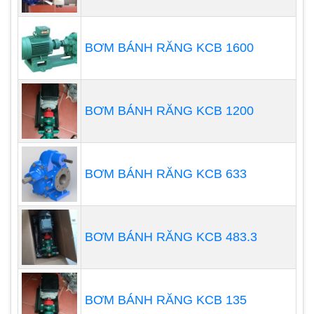
BƠM BÁNH RĂNG KCB 1600
BƠM BÁNH RĂNG KCB 1200
BƠM BÁNH RĂNG KCB 633
Ứng dụng bơm thực phẩm
Máy bơm thực phẩm
được sử dụng rộng rãi trong
nhiều ngành công nghiệp chế biến thực phẩm,bao
BƠM BÁNH RĂNG KCB 483.3
gồm:
Ngành sản xuất sữa và các sản phẩm từ sữa: Bơm
BƠM BÁNH RĂNG KCB 135
được sử dụng để vận chuyển sữa tươi, sữa