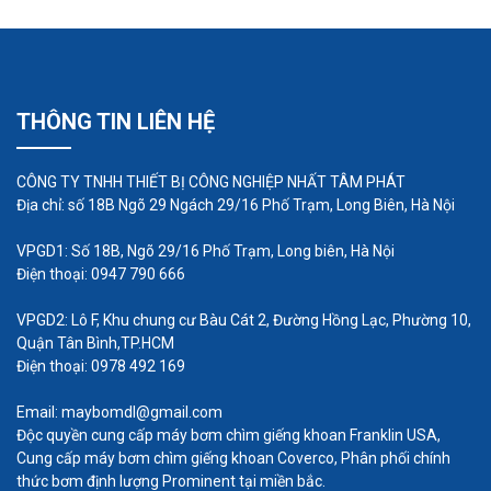
thực phẩm:
Tăng hiệu quả sản xuất:
Bơm thực phẩm giúp vận
chuyển thực phẩm nhanh chóng và hiệu quả, giúp
tăng năng suất lao động.
THÔNG TIN LIÊN HỆ
Giảm chi phí sản xuất:
Bơm thực phẩm giúp tiết
CÔNG TY TNHH THIẾT BỊ CÔNG NGHIỆP NHẤT TÂM PHÁT
kiệm chi phí vận chuyển và nhân công.
Địa chỉ: số 18B Ngõ 29 Ngách 29/16 Phố Trạm, Long Biên, Hà Nội
Đảm bảo vệ sinh an toàn thực phẩm
: Bơm thực
VPGD1: Số 18B, Ngõ 29/16 Phố Trạm, Long biên, Hà Nội
Điện thoại: 0947 790 666
phẩm được thiết kế đặc biệt để đảm bảo vệ sinh
an toàn thực phẩm.
VPGD2: Lô F, Khu chung cư Bàu Cát 2, Đường Hồng Lạc, Phường 10,
Quận Tân Bình,TP.HCM
Dễ dàng vệ sinh
: Bơm thực phẩm được thiết kế dễ
Điện thoại: 0978 492 169
dàng tháo lắp và vệ sinh.
Email: maybomdl@gmail.com
Độc quyền cung cấp máy bơm chìm giếng khoan Franklin USA,
Cung cấp máy bơm chìm giếng khoan Coverco, Phân phối chính
thức bơm định lượng Prominent tại miền bắc.