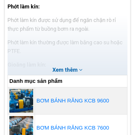
Phớt làm kín:
Phớt làm kín được sử dụng để ngăn chặn rò rỉ
thực phẩm từ buồng bơm ra ngoài.
Phớt làm kín thường được làm bằng cao su hoặc
PTFE.
Gioăng làm kín:
Xem thêm
Gioăng làm kín được sử dụng để ngăn chặn rò rỉ
Danh mục sản phẩm
thực phẩm giữa các bộ phận của máy bơm.
Gioăng làm kín thường được làm bằng cao su
BƠM BÁNH RĂNG KCB 9600
hoặc PTFE.
Khớp nối:
BƠM BÁNH RĂNG KCB 7600