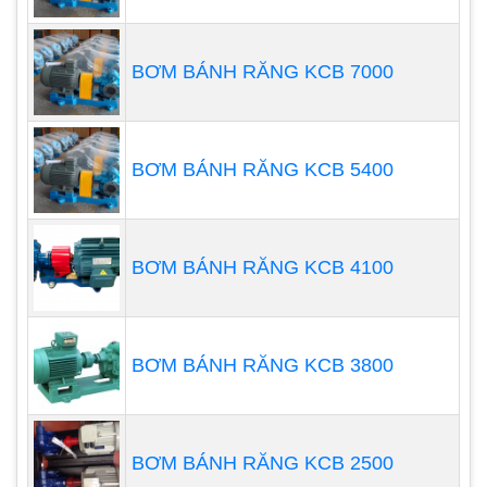
Khớp nối được sử dụng để kết nối máy bơm với
động cơ điện.
BƠM BÁNH RĂNG KCB 7000
Khớp nối có nhiều dạng khác nhau tùy thuộc vào
loại bơm và công suất của bơm.
Động cơ điện:
BƠM BÁNH RĂNG KCB 5400
Động cơ điện là bộ phận cung cấp năng lượng cho
máy bơm.
BƠM BÁNH RĂNG KCB 4100
Động cơ điện có nhiều công suất khác nhau tùy
thuộc vào nhu cầu sử dụng
BƠM BÁNH RĂNG KCB 3800
BƠM BÁNH RĂNG KCB 2500