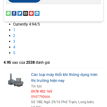
mục đích của công việc này.
Currently 4.94/5
1
2
3
4
5
4.9
5
sao của
2538
đánh giá
Các loại máy thổi khí thông dụng trên
thị trường hiện nay
Tin tức
0978 492 169
Ngoài ra, máy còn được dùng để chế tạo máy đẩy
0947790666
lúa, cá từ xà lan lên bờ hoặc thừ bờ xuống xà lan.
Số 18B, Ngõ 29/16 Phố Trạm, Long biên,