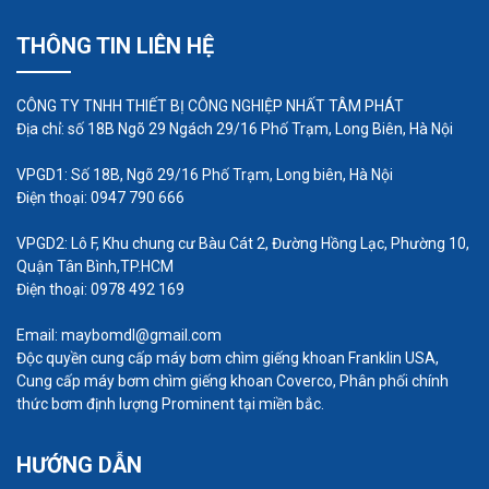
thổi ra rất lớn, phù hợp sử dụng cho những
THÔNG TIN LIÊN HỆ
nơi có quy mô lớn.
CÔNG TY TNHH THIẾT BỊ CÔNG NGHIỆP NHẤT TÂM PHÁT
Địa chỉ: số 18B Ngõ 29 Ngách 29/16 Phố Trạm, Long Biên, Hà Nội
VPGD1: Số 18B, Ngõ 29/16 Phố Trạm, Long biên, Hà Nội
Điện thoại: 0947 790 666
VPGD2: Lô F, Khu chung cư Bàu Cát 2, Đường Hồng Lạc, Phường 10,
Quận Tân Bình,TP.HCM
Điện thoại: 0978 492 169
Email: maybomdl@gmail.com
Độc quyền cung cấp máy bơm chìm giếng khoan Franklin USA,
Cung cấp máy bơm chìm giếng khoan Coverco, Phân phối chính
thức bơm định lượng Prominent tại miền bắc.
HƯỚNG DẪN