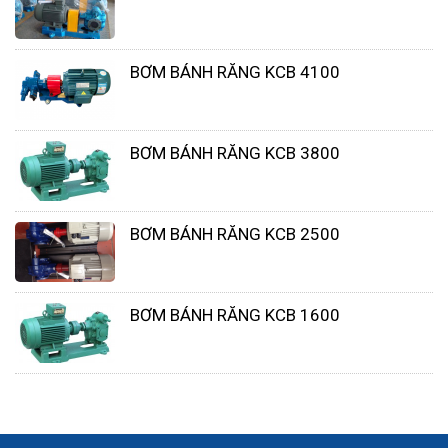
Khi áp suất đầu xả căn bằng hoặc lớn hơn áp
suất khí cấp vào, bơm sẽ tự động dừng hoạt
động cho đến khi cống xả được mở, tránh
BƠM BÁNH RĂNG KCB 4100
làm hỏng bơm, giảm thiểu thiệt hại.
Bơm màng thích hợp sử dụng trong môi
BƠM BÁNH RĂNG KCB 3800
trường đòi hỏi độ an toàn cao, phòng chống
cháy nổ. Bơm các chất ăn mòn, mài mòn cao,
các loại hóa chất độc hại, hóa chất dễ cháy
BƠM BÁNH RĂNG KCB 2500
nổ. Ngoài ra, máy bơm khí nén có khả năng
bơm chất lỏng có độ nhớt cao, vận chuyển
chất lỏng một cách nhẹ nhàng, hiệu quả mà
BƠM BÁNH RĂNG KCB 1600
không làm biến dạng vật liệu bơm.
Bơm màng TDS có khả năng điều chỉnh được
lưu lượng bơm đa dạng, dùng trong dây
chuyền sản xuất sản phẩm, cực kỳ hiệu quả
và chính xác.