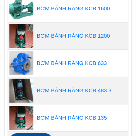
các nhà máy sản xuất và vận chuyển sơn như
BƠM BÁNH RĂNG KCB 1600
dùng để bơm sơn nước và bơm sơn dầu.
Ưu điểm của bơm màng Aro 1 Inch Nhôm Teflon
BƠM BÁNH RĂNG KCB 1200
Nhỏ gọn, dễ dàng vận chuyển
Hiệu suất làm việc cao
Bảo trì, tháo lắp dễ dàng
BƠM BÁNH RĂNG KCB 633
Phòng chống cháy nổ
BƠM BÁNH RĂNG KCB 483.3
BƠM BÁNH RĂNG KCB 135