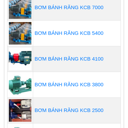
BƠM BÁNH RĂNG KCB 7000
BƠM BÁNH RĂNG KCB 5400
BƠM BÁNH RĂNG KCB 4100
BƠM BÁNH RĂNG KCB 3800
2. Bơm màng Aro 1 Inch Nhôm Teflon
BƠM BÁNH RĂNG KCB 2500
Bơm màng Aro 1 Inch Nhôm Teflon là thương hiệu
bơm màng của Mỹ, thường được ứng dụng trong