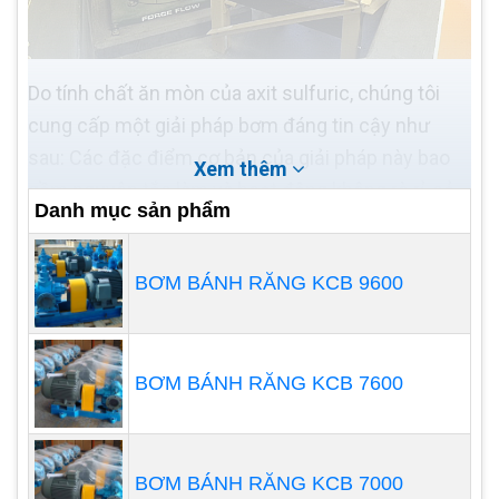
Do tính chất ăn mòn của axit sulfuric, chúng tôi
cung cấp một giải pháp bơm đáng tin cậy như
sau: Các đặc điểm cơ bản của giải pháp này bao
Xem thêm
gồm nguyên tắc làm và hoạt động không rò rỉ, cả
Danh mục sản phẩm
cho quá trình phụ gia và làm đầy các tàu. Các
chuyên gia của chúng tôi đã khuyên dùng máy
BƠM BÁNH RĂNG KCB 9600
bơm hóa chất định lượng chuyên dụng vì vật liệu
PTFE siêu tinh khiết và thiết kế chắc chắn. Một
máy bơm hóa chất định lượng chuyên dụng có thể
được trang bị các tính năng an toàn có điều kiện
BƠM BÁNH RĂNG KCB 7600
như buồng màng đôi và cảm biến rò rỉ để báo hiệu
quá trình báo động trong trường hợp hỏng màng
ngăn, không có hóa chất nào bị tràn ra môi trường.
BƠM BÁNH RĂNG KCB 7000