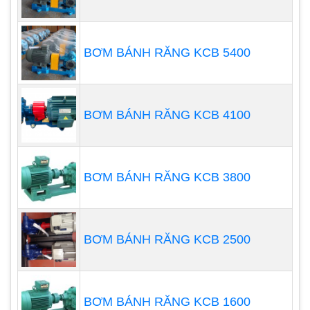
Lợi ích của những chiếc máy
bơm định lượng:
BƠM BÁNH RĂNG KCB 5400
Ít hao mòn
Ít bảo trì
Chi phí phụ tùng ít hơn
BƠM BÁNH RĂNG KCB 4100
Chi phí sở hữu thấp hơn cho tuổi thọ của máy
bơm
Phạm vi sử dụng của máy bơm
BƠM BÁNH RĂNG KCB 3800
hóa chất định lượng
BƠM BÁNH RĂNG KCB 2500
BƠM BÁNH RĂNG KCB 1600