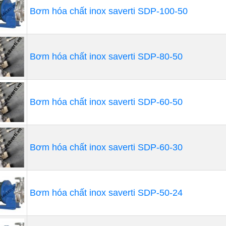
Bơm hóa chất inox saverti SDP-100-50
Bơm hóa chất inox saverti SDP-80-50
Bơm hóa chất inox saverti SDP-60-50
 công tác của máy bơm ly tâm có kết cấu 3 dạng chính la
Bơm hóa chất inox saverti SDP-60-30
phần và cánh kín. Cấu tạo bánh công tác được đúc bằng
. Các bề mặt cánh dẫn và đĩa bánh công tác có độ nhẵn tươ
òn. Phần Roto của máy ly tâm được tạo nên bởi bánh công
Bơm hóa chất inox saverti SDP-50-24
 nhỏ được cố định với trục. Bánh công tác và Roto luôn đư
uá trình làm việc bánh công tác không bị cọ xát vào thâ