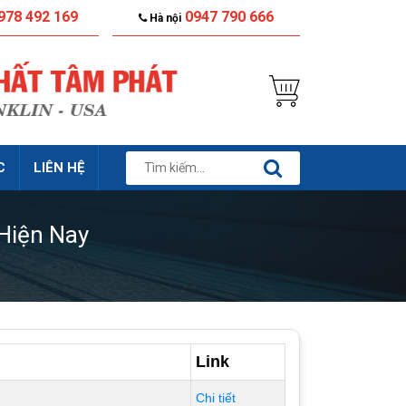
978 492 169
0947 790 666
Hà nội
C
LIÊN HỆ
Hiện Nay
Link
Chi tiết