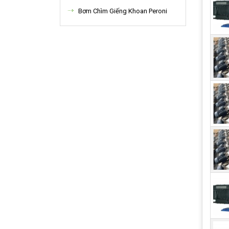
Bơm Chìm Giếng Khoan Peroni
Bánh
một 
toàn
hao m
tiết
cho q