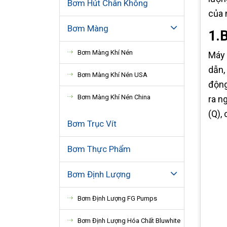
Bơm Hút Chân Không
của 
Bơm Màng
1.
Bơm Màng Khí Nén
Máy 
dẫn,
Bơm Màng Khí Nén USA
động
Bơm Màng Khí Nén China
ra n
(Q),
Bơm Trục Vít
Bơm Thực Phẩm
Bơm Định Lượng
Bơm Định Lượng FG Pumps
Bơm Định Lượng Hóa Chất Bluwhite