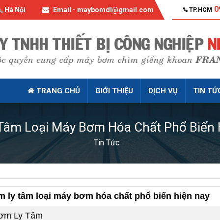
0
, Hà Nội
Email - maybomdl@gmail.com
TP.HCM
TRANG CHỦ
GIỚI THIỆU
DỊCH VỤ
TIN TỨ
Tâm Loại Máy Bơm Hóa Chất Phổ Biến 
Tin Tức
 ly tâm loại máy bơm hóa chất phổ biến hiện nay
ơm Ly Tâm