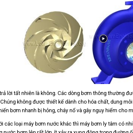
trả lời tất nhiên là không. Các dòng bơm thông thường 
. Chúng không được thiết kế dành cho hóa chất, dung mô
hiến bơm nhanh bị hỏng, cháy nổ và gây nguy hiểm cho m
ới các loại máy bơm nước khác thì máy bơm ly tâm có nhiề
g nước bơm lên rất lớn, ít xảy ra xung động trong đường 