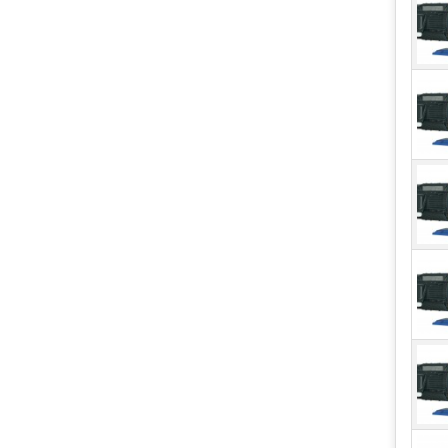
Các 
tôn h
thườ
3.
Phâ