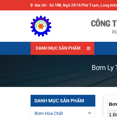
Địa chỉ -
Số 18B, Ngõ 29/16 Phố Trạm, Long biên
DANH MỤC SẢN PHẨM
Bơm Ly 
DANH MỤC SẢN PHẨM
Bơm
Bơm Hóa Chất
1.B