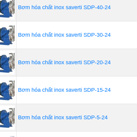
Bơm hóa chất inox saverti SDP-40-24
bộ phận dẫn hướng vào, bộ phận dẫn hướng ra, ống hút,
àn, cao su. Với cấu tạo đặc biệt, máy bơm ly tâm có những
ng với công suất rất lớn.
Bơm hóa chất inox saverti SDP-30-24
Phân loại bơm ly tâm
n loại máy bơm có nhiều cách
Bơm hóa chất inox saverti SDP-20-24
Dựa vào hình dạng vỏ máy bơm : bơm hình xoắn ốc( volu
pump)
Dựa vào số lượng mắt hút : single suction pump và dou
Bơm hóa chất inox saverti SDP-15-24
Ngoài ra còn có bơm một đơn cấp hay còn gọi bơm một 
đa cấp hay còn gọi bơm đa tầng cánh ( multi- stage pum
Bơm hóa chất inox saverti SDP-5-24