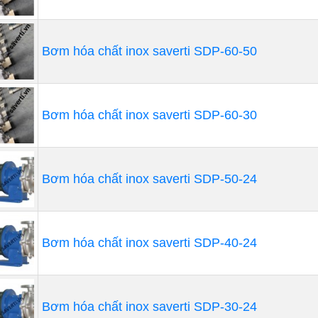
các quy trình sản xuất liên quan đến y học.
Ứng dụng trong ngành công nghiệp nhẹ: Được sử dụng tr
Bơm hóa chất inox saverti SDP-60-50
cầu kích thước và tính chính xác cao.
Ứng dụng trong nông nghiệp và thủy sản: Bơm hóa chất 
Ứng dụng nông nghiệp hoặc thủy sản để bơm các loại p
Bơm hóa chất inox saverti SDP-60-30
Ưng dụng trong sử lý nước: Sử dụng để bơm các hóa chất
phức tạp.
Bơm hóa chất inox saverti SDP-50-24
Bơm hóa chất inox saverti SDP-40-24
Bơm hóa chất inox saverti SDP-30-24