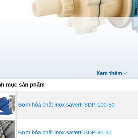
Xem thêm
h mục sản phẩm
Bơm hóa chất inox saverti SDP-100-50
 dụng phổ biến của bơm hóa chất mini:
Ứng dụng trong phòng thí nghiệm: Bơm mini thường đượ
để bơm các dung dịch hóa chất nhỏ với độ chính xác cao
Bơm hóa chất inox saverti SDP-80-50
Ứng dụng trong nghành y tế: Có thể sử dụng để bơm các d