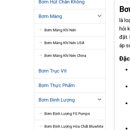
Bơm Hút Chân Không
Bơ
Bơm Màng
là l
hỏi 
Bơm Màng Khí Nén
đặt.
Bơm Màng Khí Nén USA
áp s
Bơm Màng Khí Nén China
Đặc
Bơm Trục Vít
Bơm Thực Phẩm
Bơm Định Lượng
Bơm Định Lượng FG Pumps
Bơm Định Lượng Hóa Chất Bluwhite