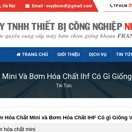
0
, Hà Nội
Email - maybomdl@gmail.com
TP.HCM
TRANG CHỦ
GIỚI THIỆU
DỊCH VỤ
TIN TỨ
Mini Và Bơm Hóa Chất Ihf Có Gì Giốn
Tin Tức
 Hóa Chất Mini và Bơm Hóa Chất IHF Có gì Giống 
 hóa chất mini