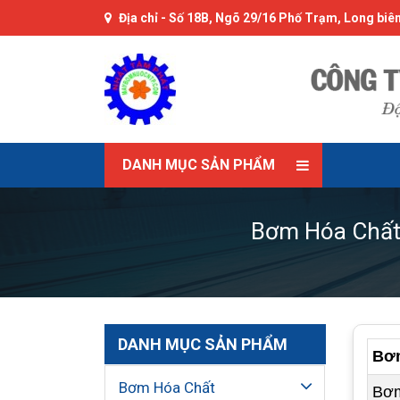
Địa chỉ -
Số 18B, Ngõ 29/16 Phố Trạm, Long biên
DANH MỤC SẢN PHẨM
Bơm Hóa Chất 
DANH MỤC SẢN PHẨM
Bơm
Bơm Hóa Chất
Bơm