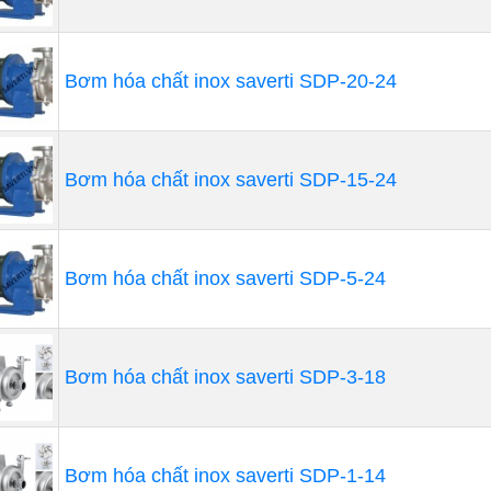
Bơm hóa chất inox saverti SDP-20-24
Bơm hóa chất inox saverti SDP-15-24
Bơm hóa chất inox saverti SDP-5-24
Bơm hóa chất inox saverti SDP-3-18
m hóa chất IHF
hóa chất IHF" là một loại bơm được thiết kế đặc biệt đ
Bơm hóa chất inox saverti SDP-1-14
ệp, nơi có nhu cầu chịu ăn mòn cao, khả năng làm việc ổn 