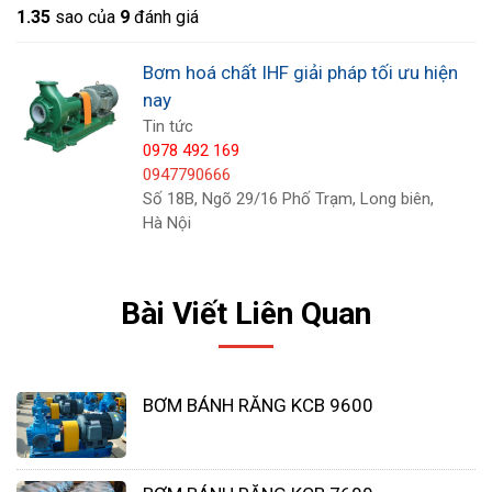
1.3
5
sao của
9
đánh giá
Dùng để vận chuyển hóa chất từ bể chứa lên
xe bồn.
Bơm hoá chất IHF giải pháp tối ưu hiện
Dùng trong ngành cơ khí sản xuất .
nay
Dùng để bơm axit từ bồn chứa nhày máy đến
Tin tức
0978 492 169
thiết bị tẩy rửa rỉ sét bề mặt tôn thép.
0947790666
Bơm hóa chất trong ngành sản xuất đất
Số 18B, Ngõ 29/16 Phố Trạm, Long biên,
hiểm.
Hà Nội
Dùng trong ngành xử lý nước thải , lò hơi
Dùng trong nghành hóa chất, dược phẩm
Bài Viết Liên Quan
Bơm hóa chất trong ngành sản xuất hóa chất
công
BƠM BÁNH RĂNG KCB 9600