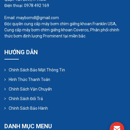
Điện thoại: 0978 492 169
Email: maybomdl@gmail.com
Độc quyền cung cấp máy bơm chìm giếng khoan Franklin USA,
Cung cấp máy bơm chìm giếng khoan Coverco, Phân phối chính
thức bơm định lượng Prominent tại miền bắc.
Kiểm tra khớp nối của máy bơm bởi vì khớp nối
HƯỚNG DẪN
không đúng sẽ gây ra hiện tượng hỏng phớt, khớp
nối phải đồng tâm. Máy bơm hóa chất IHF không
Chính Sách Bảo Mật Thông Tin
thể vận chuyển axit bẩn có tính hạt nhiều hạn chế
Hình Thức Thanh Toán
tối đa là 5% và tỉ lệ hạt <1mm. Để ngăn chặn các
mảnh vỡ vào trong máy bơm, ở đầu hút nên có bộ
Chính Sách Vận Chuyển
lọc có diện tích mặt cắt ngang gấp 3-4 lần đường
Chính Sách Đổi Trả
ống hút.
Chính Sách Bảo Hành
Ở một độ cao thẳng đứng thì cần có van 1 chiều
DANH MỤC MENU
để chống lúc mật điện máy bơm dừng đột ngột thì