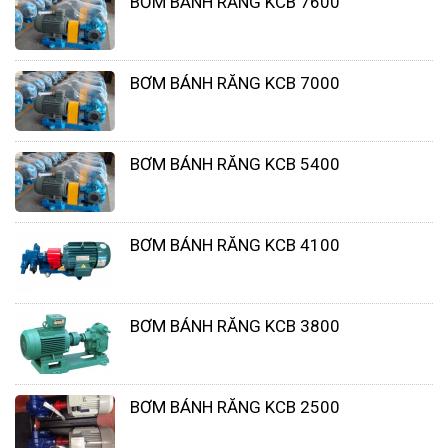
BƠM BÁNH RĂNG KCB 7600
BƠM BÁNH RĂNG KCB 7000
BƠM BÁNH RĂNG KCB 5400
BƠM BÁNH RĂNG KCB 4100
Cách lắp đặt máy bơm như sau
Máy bơm nên đặt ở nền cúng như nền bê tông là
BƠM BÁNH RĂNG KCB 3800
tốt nhất và khi đặt ở trên thì chôn bu lông neo.
Trước khi lắp các máy bơm cần kiểm tra động cơ,
BƠM BÁNH RĂNG KCB 2500
các bộ phận khác nhau nên còn nguyên vẹn