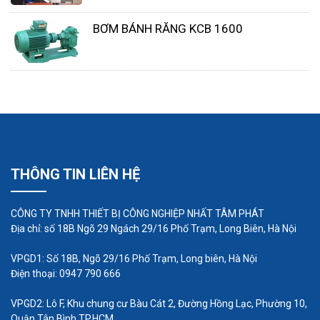
Khi lắp bơm nên sàn thì cần có miếng cao su lót ở
dưới đế hoặc đệm một đoạn lốp oto chống ồn
BƠM BÁNH RĂNG KCB 1600
chống giật. Ống hút và ống xả nên đặt đúng chủng
loại kích thước ở phía trong lòng bơm, ống xả nên
để đứng vì là bơm áp cánh kín. Với dòng máy bơm
IHF thì chiều sâu hút không quá 5m .
THÔNG TIN LIÊN HỆ
CÔNG TY TNHH THIẾT BỊ CÔNG NGHIỆP NHẤT TÂM PHÁT
Địa chỉ: số 18B Ngõ 29 Ngách 29/16 Phố Trạm, Long Biên, Hà Nội
VPGD1: Số 18B, Ngõ 29/16 Phố Trạm, Long biên, Hà Nội
Điện thoại: 0947 790 666
VPGD2: Lô F, Khu chung cư Bàu Cát 2, Đường Hồng Lạc, Phường 10,
Quận Tân Bình,TP.HCM