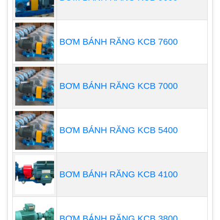
120oC. Bơm vận hành ổn định, có cấu tạo hợp lý,
hiệu suất cao, dễ tháo lắp và bảo trì, tuổi thọ cao…
BƠM BÁNH RĂNG KCB 7600
Lưu lượng tối đa của dòng bơm hóa chất IHFlên
đến 480m3/h và áp lực tối đa lên đến 82m.
BƠM BÁNH RĂNG KCB 7000
BƠM BÁNH RĂNG KCB 5400
BƠM BÁNH RĂNG KCB 4100
BƠM BÁNH RĂNG KCB 3800