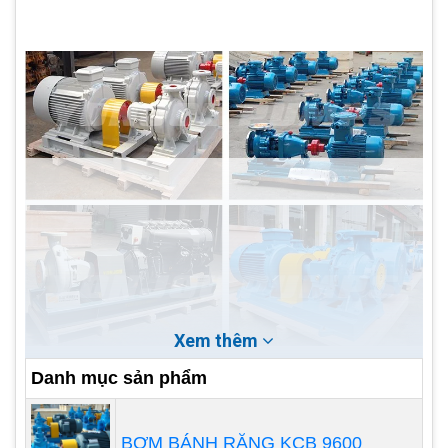
Xem thêm
Danh mục sản phẩm
Bơm IHF có ưu điểm là chống hóa chất ăn mòn
BƠM BÁNH RĂNG KCB 9600
tốt, có khả năng chịu nhiệt cao, từ -20oC đến