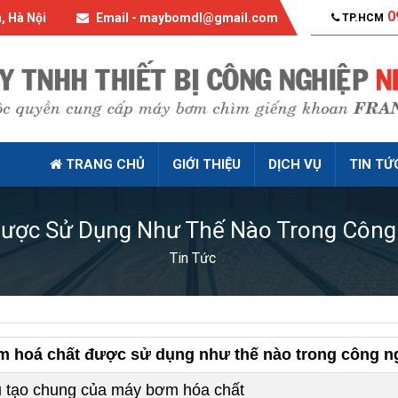
0
, Hà Nội
Email - maybomdl@gmail.com
TP.HCM
TRANG CHỦ
GIỚI THIỆU
DỊCH VỤ
TIN TỨ
ược Sử Dụng Như Thế Nào Trong Công
Tin Tức
 hoá chất được sử dụng như thế nào trong công n
 tạo chung của máy bơm hóa chất