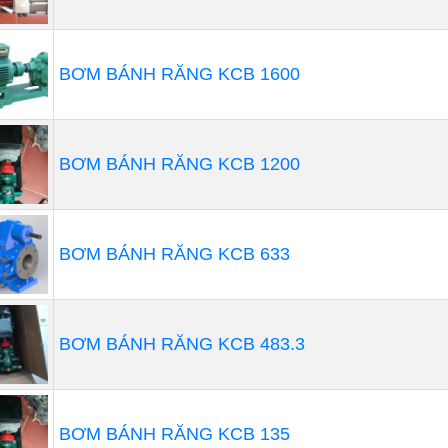
BƠM BÁNH RĂNG KCB 1600
BƠM BÁNH RĂNG KCB 1200
BƠM BÁNH RĂNG KCB 633
BƠM BÁNH RĂNG KCB 483.3
BƠM BÁNH RĂNG KCB 135
vai trò nhiệm vụ và mục đích của mình, ngành công nghi