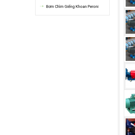
Bơm Chìm Giếng Khoan Peroni
Má
Dầu 
đời 
đối 