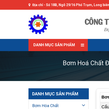
Địa chỉ -
Số 18B, Ngõ 29/16 Phố Trạm, Long biên
DANH MỤC SẢN PHẨM
Bơm Hoá Chất Đ
DANH MỤC SẢN PHẨM
Bơm
Bơm Hóa Chất
Cấu