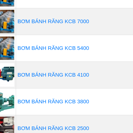
BƠM BÁNH RĂNG KCB 7000
y bơm hoá chất trong công nghiệp dầ
mỏ, khí đốt, kể từ khi mới phát hiện tới nay đã trở thành l
BƠM BÁNH RĂNG KCB 5400
sống kinh tế, chính trị và xã hội. Dầu mỏ, khí đốt càng đượ
với mọi hoạt động kinh tế, kỹ thuật, đời sống dân sinh càn
BƠM BÁNH RĂNG KCB 4100
BƠM BÁNH RĂNG KCB 3800
BƠM BÁNH RĂNG KCB 2500