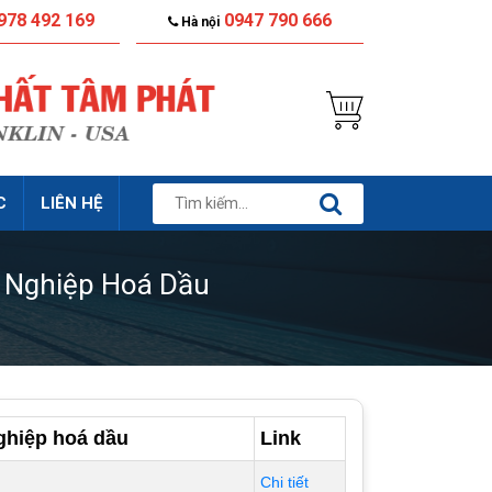
978 492 169
0947 790 666
Hà nội
C
LIÊN HỆ
 Nghiệp Hoá Dầu
ghiệp hoá dầu
Link
Chi tiết