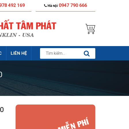
978 492 169
0947 790 666
Hà nội
C
LIÊN HỆ
0
60