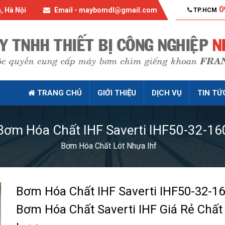
0
, Hà Nội
Email - maybomdl@gmail.com
TP.HCM
TRANG CHỦ
GIỚI THIỆU
DỊCH VỤ
TIN TỨ
Bơm Hóa Chất IHF Saverti IHF50-32-16
Bơm Hóa Chất Lót Nhựa Ihf
Bơm Hóa Chất IHF Saverti IHF50-32-1
Bơm Hóa Chất Saverti IHF Giá Rẻ Chất