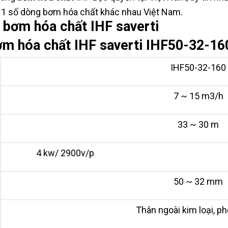
i 1 số dòng bơm hóa chất khác nhau Việt Nam.
m bơm hóa chất IHF saverti
bơm hóa chất IHF saverti IHF50-32-16
IHF50-32-160
7 ~ 15 m3/h
33 ~ 30 m
4 kw/ 2900v/p
50 ~ 32 mm
Thân ngoài kim loại, ph