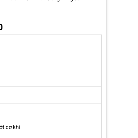
0
ớt cơ khí