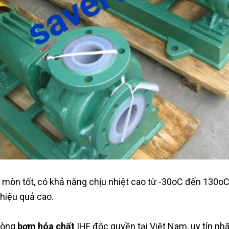
mòn tốt, có khả năng chịu nhiệt cao từ -30oC đến 130oC. 
 hiệu quả cao.
 dòng
bơm hóa chất
IHF độc quyền tại Việt Nam, uy tín nh