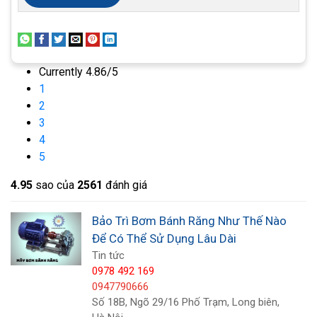
Currently 4.86/5
1
2
3
4
5
4.9
5
sao của
2561
đánh giá
Định kì kiểm tra hiệu suất:
Kiểm tra hiệu suất
hoạt động của bơm bánh răng định kỳ để phát
Bảo Trì Bơm Bánh Răng Như Thế Nào
hiện sớm bất kỳ vấn đề nào và thực hiện bảo trì
Để Có Thể Sử Dụng Lâu Dài
phù hợp.
Tin tức
0978 492 169
Tuân thủ các hướng dẫn của nhà sản suất:
Luôn
0947790666
Số 18B, Ngõ 29/16 Phố Trạm, Long biên,
tuân thủ các hướng dẫn và lời khuyên từ nhà sản