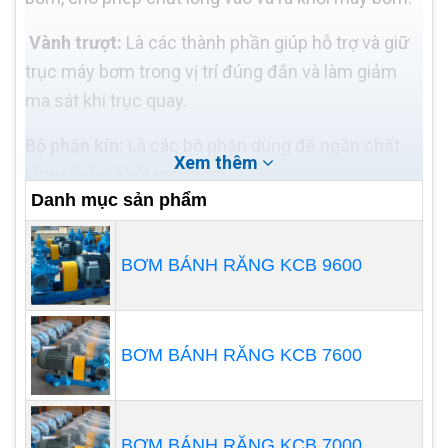
Vành trượt:
Là các thành phần giúp hỗ trợ và giữ
trục máy bơm trong vị trí đúng đắn và làm giảm
ma sát khi trục quay.
Bộ phận kín:
Là các bộ phận dùng để ngăn chất
Xem thêm
lỏng rò rỉ ra khỏi máy bơm.
Danh mục sản phẩm
Khi máy bơm hoạt động, bánh động quay và đẩy
chất lỏng từ một phần của máy bơm đến phần
BƠM BÁNH RĂNG KCB 9600
khác thông qua các kích cỡ lớn, trong đó chất lỏng
được bơm ra. Quá trình này tạo ra một luồng chất
lỏng liên tục và đồng đều từ nguồn cung cấp đến
BƠM BÁNH RĂNG KCB 7600
nơi cần đến.
BƠM BÁNH RĂNG KCB 7000