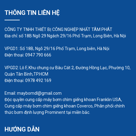
bánh răng được sử dụng để vận chuyển các loại
THÔNG TIN LIÊN HỆ
dầu, xăng, khí đốt và các chất lỏng khác trong quá
trình sản xuất, chế biến và vận chuyển.
CÔNG TY TNHH THIẾT BỊ CÔNG NGHIỆP NHẤT TÂM PHÁT
Địa chỉ: số 18B Ngõ 29 Ngách 29/16 Phố Trạm, Long Biên, Hà Nội
Ngành thực phẩm:
Bơm dầu bánh răng
được sử
dụng trong sản xuất thực phẩm để bơm các loại
VPGD1: Số 18B, Ngõ 29/16 Phố Trạm, Long biên, Hà Nội
Điện thoại: 0947 790 666
hỗn hợp, dầu thực vật, đường và các chất lỏng
khác trong quy trình sản xuất thực phẩm.
VPGD2: Lô F, Khu chung cư Bàu Cát 2, Đường Hồng Lạc, Phường 10,
Quận Tân Bình,TP.HCM
Ngành dược phẩm:
Trong ngành dược phẩm, máy
Điện thoại: 0978 492 169
bơm bánh răng được sử dụng để vận chuyển các
Email: maybomdl@gmail.com
thành phần hoạt chất, dung môi và các chất lỏng
Độc quyền cung cấp máy bơm chìm giếng khoan Franklin USA,
khác trong quá trình sản xuất các sản phẩm dược
Cung cấp máy bơm chìm giếng khoan Coverco, Phân phối chính
thức bơm định lượng Prominent tại miền bắc.
phẩm.
HƯỚNG DẪN