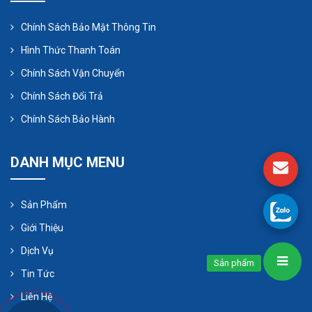
Chính Sách Bảo Mật Thông Tin
Hình Thức Thanh Toán
Chính Sách Vận Chuyển
Chính Sách Đổi Trả
Chính Sách Bảo Hành
DANH MỤC MENU
Ngành công nghiệp tổng hợp:
Máy bơm bánh
Sản Phẩm
răng cũng được sử dụng trong nhiều ứng dụng
Giới Thiệu
công nghiệp tổng hợp khác nhau, bao gồm sản
Dịch Vụ
xuất giấy, sản xuất sợi, sản xuất nhựa và nhiều
Sản phẩm
Tin Tức
ứng dụng khác.
Liên Hệ
Hệ thống làm mát và điều hòa khong khí:
Trong