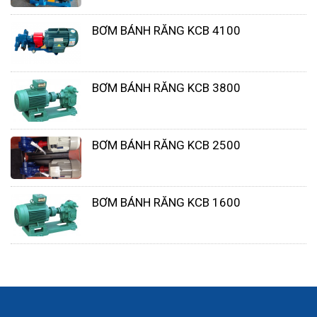
BƠM BÁNH RĂNG KCB 4100
BƠM BÁNH RĂNG KCB 3800
BƠM BÁNH RĂNG KCB 2500
BƠM BÁNH RĂNG KCB 1600
Ngành hóa chất:
Bơm bánh răng thường được sử
dụng để bơm các loại hóa chất, bao gồm axit,
kiềm, dung môi và các chất lỏng ăn mòn khác.
Ngành dầu khí:
Trong ngành dầu khí, máy bơm