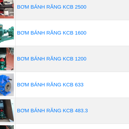
Ngoài ra, bơm bùn có nhiệm vụ xử lý nước thải công ngh
BƠM BÁNH RĂNG KCB 2500
hữu dòng máy bơm này để phục vụ cho quá trình làm việ
tiêu tốn quá nhiều công sức của người lao động.
BƠM BÁNH RĂNG KCB 1600
BƠM BÁNH RĂNG KCB 1200
BƠM BÁNH RĂNG KCB 633
BƠM BÁNH RĂNG KCB 483.3