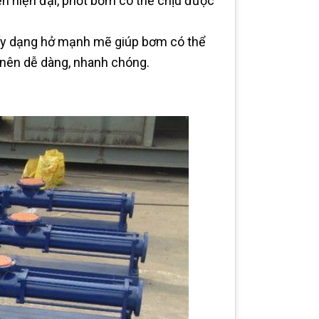
ền hiện đại, phớt bơm có thể chịu được
ấy dạng hở mạnh mẽ giúp bơm có thể
 nên dễ dàng, nhanh chóng.