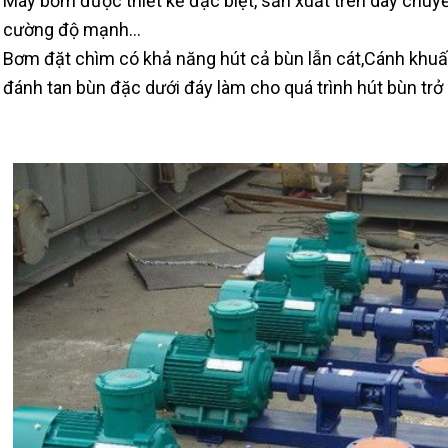
Máy bơm được thiết kế đặc biệt, sản xuất trên dây chuy
cường độ mạnh...
Bơm đặt chìm có khả năng hút cả bùn lẫn cát,Cánh khu
đánh tan bùn đặc dưới đáy làm cho quá trình hút bùn trở