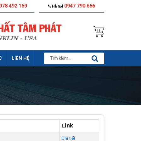
978 492 169
0947 790 666
Hà nội
C
LIÊN HỆ
Link
Chi tiết