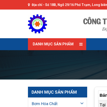
Địa chỉ -
Số 18B, Ngõ 29/16 Phố Trạm, Long biên
DANH MỤC SẢN PHẨM
DANH MỤC SẢN PHẨM
Bản
Bơm Hóa Chất
Tại