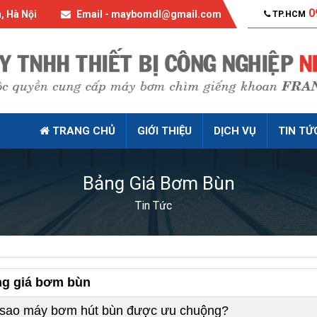
0
, Hà Nội
Email - maybomdl@gmail.com
TP.HCM
TRANG CHỦ
GIỚI THIỆU
DỊCH VỤ
TIN TỨ
Bảng Giá Bơm Bùn
Tin Tức
g giá bơm bùn
 sao máy bơm hút bùn được ưu chuộng?