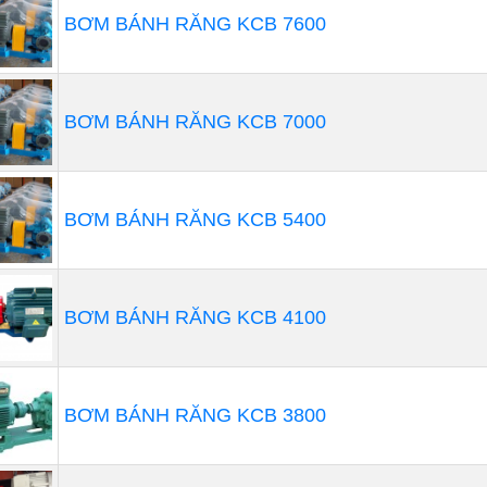
BƠM BÁNH RĂNG KCB 7600
BƠM BÁNH RĂNG KCB 7000
BƠM BÁNH RĂNG KCB 5400
g dụng của máy bơm bùn trong sản x
Trong cuộc sống hàng ngày, máy bơm bùn sẽ có nhiều ứn
BƠM BÁNH RĂNG KCB 4100
nghiệp. Các hộ nuôi trồng thủy hải sản nên có sẵn máy 
nạo vét kênh mương trong quá trình cải tạo để nuôi tôm, 
Bên cạnh đó, máy bơm bùn còn có thể ứng dụng trong n
BƠM BÁNH RĂNG KCB 3800
những lần hút bùn, đất ở hố móng công trình thì một chi
gian làm việc của lao động mà vẫn đãm bảo vét sạch toà