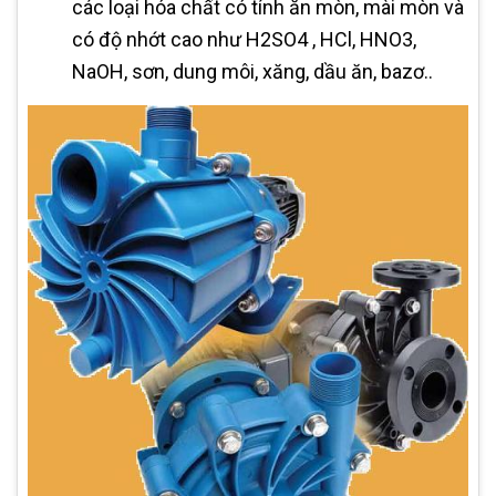
các loại hóa chất có tính ăn mòn, mài mòn và
có độ nhớt cao như H2SO4 , HCl, HNO3,
NaOH, sơn, dung môi, xăng, dầu ăn, bazơ..