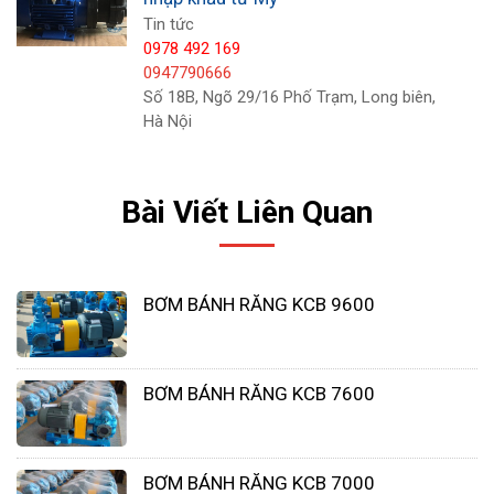
Tin tức
0978 492 169
0947790666
Số 18B, Ngõ 29/16 Phố Trạm, Long biên,
Hà Nội
Bài Viết Liên Quan
Ứng dụng của bơm hóa chất FTI
BƠM BÁNH RĂNG KCB 9600
Bơm hóa chất FTI được sử dụng rộng rãi trong
nhiều lĩnh vực công nghiệp, hóa chất khác nhau:
Sản xuất các loại sơn, thuốc nhuôm, mực in
BƠM BÁNH RĂNG KCB 7600
Các ngành sản xuất hóa chất như sản xuất
chất tẩy rửa, dầu gội
BƠM BÁNH RĂNG KCB 7000
Các phòng thí nghiệm hóa chất,sản xuất chế