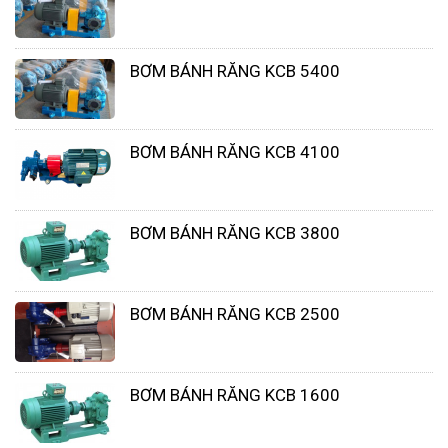
phẩm sinh học
Xử lý và sản xuất nước sạnh, các hệ thống xử
BƠM BÁNH RĂNG KCB 5400
lý nước thải
BƠM BÁNH RĂNG KCB 4100
BƠM BÁNH RĂNG KCB 3800
BƠM BÁNH RĂNG KCB 2500
Địa chỉ bán máy bơm hóa chất
FTI chính hãng nhập khẩu Mỹ
BƠM BÁNH RĂNG KCB 1600
Nhất Tâm Phát là nhà cung cấp các dòng máy