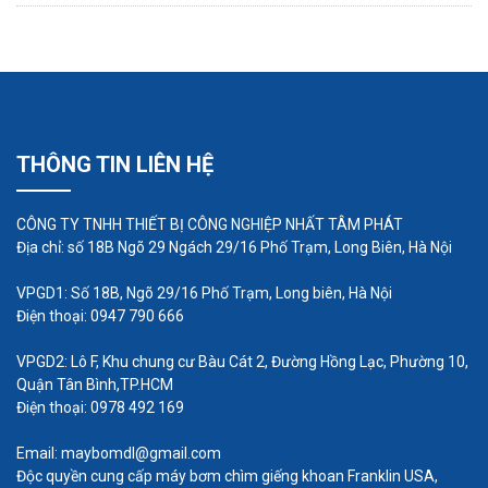
bơm hóa chất chất lượng và chính hãng được
nhập khẩu từ nhà sản xuất trên thế giới với
giá
máy bơm hóa chất
cạnh tranh nhất nên khách
hàng hoàn toàn an tâm khi sử dụng các dòng máy
bơm của công ty.
THÔNG TIN LIÊN HỆ
Khách hàng đang có nhu cầu dùng các dòng sản
phẩm máy bơm hóa chất FTI chính hãng thì hãy
CÔNG TY TNHH THIẾT BỊ CÔNG NGHIỆP NHẤT TÂM PHÁT
Địa chỉ: số 18B Ngõ 29 Ngách 29/16 Phố Trạm, Long Biên, Hà Nội
nhanh chóng liên hệ ngay với công ty trong hôm
nay để được nhân viên chúng tôi tư vấn miễn phí
VPGD1: Số 18B, Ngõ 29/16 Phố Trạm, Long biên, Hà Nội
và báo giá máy bơm hóa chất FTI tốt nhất.
Điện thoại: 0947 790 666
VPGD2: Lô F, Khu chung cư Bàu Cát 2, Đường Hồng Lạc, Phường 10,
Quận Tân Bình,TP.HCM
Điện thoại: 0978 492 169
Email: maybomdl@gmail.com
Độc quyền cung cấp máy bơm chìm giếng khoan Franklin USA,