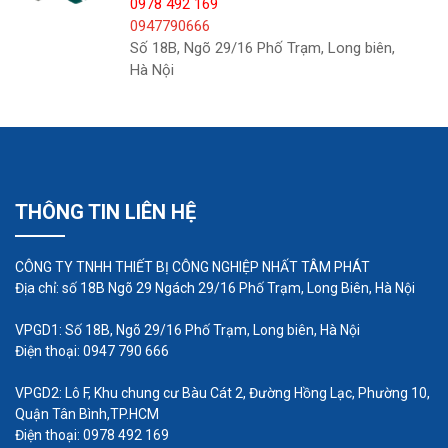
0978 492 169
0947790666
Số 18B, Ngõ 29/16 Phố Trạm, Long biên,
Hà Nội
THÔNG TIN LIÊN HỆ
CÔNG TY TNHH THIẾT BỊ CÔNG NGHIỆP NHẤT TÂM PHÁT
Địa chỉ: số 18B Ngõ 29 Ngách 29/16 Phố Trạm, Long Biên, Hà Nội
5. Nhiều kích cỡ và công suất
VPGD1: Số 18B, Ngõ 29/16 Phố Trạm, Long biên, Hà Nội
Máy bơm hóa chất của chúng tôi để bán có nhiều
Điện thoại: 0947 790 666
loại kích thước và công suất khác nhau. Chúng
VPGD2: Lô F, Khu chung cư Bàu Cát 2, Đường Hồng Lạc, Phường 10,
phù hợp với các ứng dụng và nhu cầu khác
Quận Tân Bình,TP.HCM
nhau. Chúng tôi sẽ luôn sẵn lòng đưa ra lời khuyên
Điện thoại: 0978 492 169