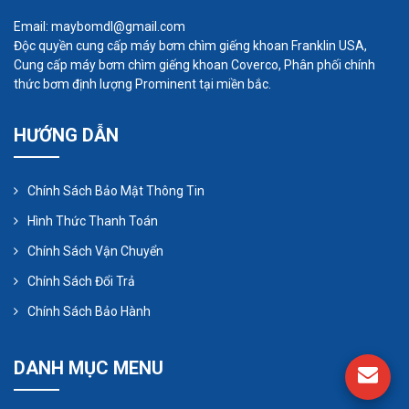
cho bạn về sản phẩm nào phù hợp nhất với ngành
Email: maybomdl@gmail.com
của bạn. Bỏ phỏng đoán ra khỏi phương trình và để
Độc quyền cung cấp máy bơm chìm giếng khoan Franklin USA,
Cung cấp máy bơm chìm giếng khoan Coverco, Phân phối chính
chúng tôi giúp bạn một tay!
thức bơm định lượng Prominent tại miền bắc.
HƯỚNG DẪN
Chính Sách Bảo Mật Thông Tin
Hình Thức Thanh Toán
Chính Sách Vận Chuyển
Chính Sách Đổi Trả
Chính Sách Bảo Hành
DANH MỤC MENU